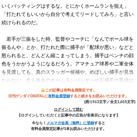
いくバッティングはするな。とにかくホームランを狙え」
「打たれてもいいから自分で考えてリードしてみろ」と言い
続けられるのだ。
若手が三振をした時、監督やコーチに「なんでボール球を
振るんや」とか、打たれた際に捕手が「配球が悪い」などと
怒られると、どんどん縮こまってしまう。捕手はベンチの顔
色をうかがうようになるだろう。アマチュア球界や二軍全体
を見渡しても、真のスラッガー候補や、めぼしい捕手が見当
たらない。生え抜きのホームランバッターや正捕手の育成は
この記事は有料会員限定です。
日刊ゲンダイDIGITALに
有料会員登録
すると続きをお読みいただけます。
(残り513文字／全文1,015文字)
ログインして読む
【ログインしていただくと記事中の広告が非表示になります】
今なら！
メルマガ会員（無料）に登録
すると
有料会員限定記事が3本お読みいただけます。