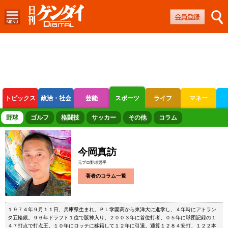
トピックス
政治・社会
芸能
スポーツ
ライフ
マネー
ボートレース
競輪
オートレース
野球
ゴルフ
格闘技
サッカー
その他
コラム
今岡真訪
元プロ野球選手
著者のコラム一覧
１９７４年９月１１日、兵庫県生まれ。ＰＬ学園高から東洋大に進学し、４年時にアトラン
タ五輪銀。９６年ドラフト１位で阪神入り。２００３年に首位打者、０５年に球団記録の１
４７打点で打点王。１０年にロッテに移籍して１２年に引退。通算１２８４安打、１２２本