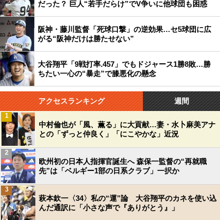
だった？ 巨人“若手だらけ”でV争いに他球団も困惑
阪神・藤川監督「死球口撃」の逆効果…セ5球団に広
がる“阪神だけは勝たせない”
大谷翔平「9戦打率.457」でもドジャース1勝8敗…勝
ちたい一心の“暴走”で膝悪化の懸念
アクセスランキング
週間
1
中村倫也が「風、薫る」に大貢献…妻・水卜麻美アナ
との「ずっと仲良く」「にこやかな」近況
2
欧州初の日本人指揮官誕生へ 森保一監督の“再就職
先”は「ベルギー1部の日系クラブ」一択か
3
萩本欽一〈34〉私の“運”論 大谷翔平のカネを使い込
んだ通訳に「小さな声で『ありがとう』」