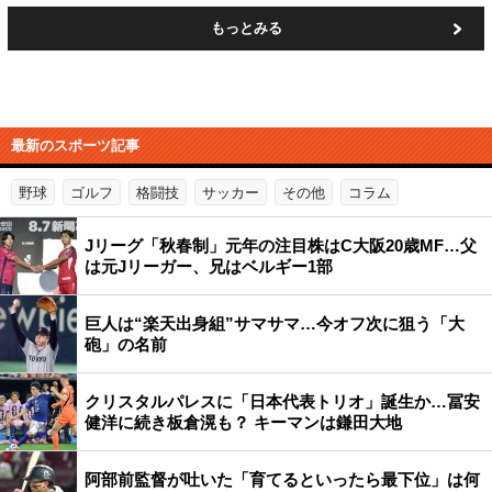
もっとみる
最新のスポーツ記事
野球
ゴルフ
格闘技
サッカー
その他
コラム
Jリーグ「秋春制」元年の注目株はC大阪20歳MF…父
は元Jリーガー、兄はベルギー1部
巨人は“楽天出身組”サマサマ…今オフ次に狙う「大
砲」の名前
クリスタルパレスに「日本代表トリオ」誕生か…冨安
健洋に続き板倉滉も？ キーマンは鎌田大地
阿部前監督が吐いた「育てるといったら最下位」は何