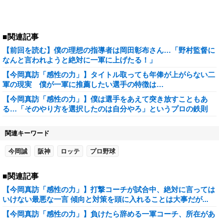
■関連記事
【前回を読む】僕の理想の指導者は岡田彰布さん…「野村監督に
なんと言われようと絶対に一軍に上げたる！」
【今岡真訪「感性の力」】タイトル取っても年俸が上がらない二
軍の現実 僕が一軍に推薦したい選手の特徴は…
【今岡真訪「感性の力」】僕は選手をあえて突き放すこともあ
る…「そのやり方を選択したのは自分やろ」というプロの鉄則
関連キーワード
今岡誠
阪神
ロッテ
プロ野球
■関連記事
【今岡真訪「感性の力」】打撃コーチが試合中、絶対に言っては
いけない最悪な一言 傾向と対策を頭に入れることは大事だが...
【今岡真訪「感性の力」】負けたら辞める一軍コーチ、所在があ