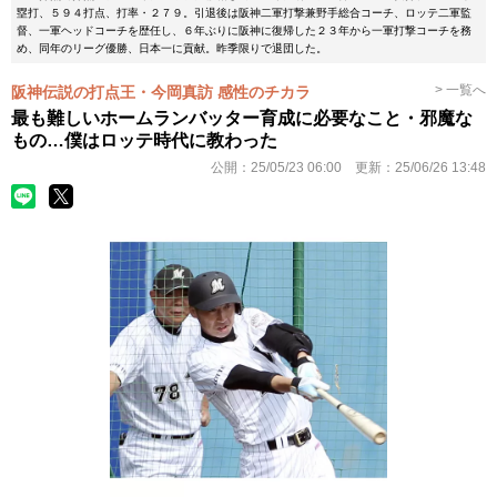
塁打、５９４打点、打率・２７９。引退後は阪神二軍打撃兼野手総合コーチ、ロッテ二軍監
督、一軍ヘッドコーチを歴任し、６年ぶりに阪神に復帰した２３年から一軍打撃コーチを務
め、同年のリーグ優勝、日本一に貢献。昨季限りで退団した。
> 一覧へ
阪神伝説の打点王・今岡真訪 感性のチカラ
最も難しいホームランバッター育成に必要なこと・邪魔な
もの…僕はロッテ時代に教わった
公開：
25/05/23 06:00
更新：
25/06/26 13:48