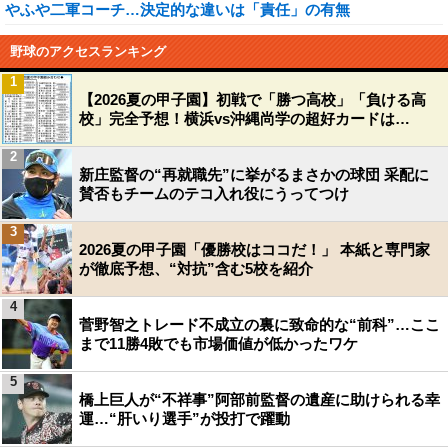
やふや二軍コーチ…決定的な違いは「責任」の有無
野球のアクセスランキング
1
【2026夏の甲子園】初戦で「勝つ高校」「負ける高
校」完全予想！横浜vs沖縄尚学の超好カードは…
2
新庄監督の“再就職先”に挙がるまさかの球団 采配に
賛否もチームのテコ入れ役にうってつけ
3
2026夏の甲子園「優勝校はココだ！」 本紙と専門家
が徹底予想、“対抗”含む5校を紹介
4
菅野智之トレード不成立の裏に致命的な“前科”…ここ
まで11勝4敗でも市場価値が低かったワケ
5
橋上巨人が“不祥事”阿部前監督の遺産に助けられる幸
運…“肝いり選手”が投打で躍動