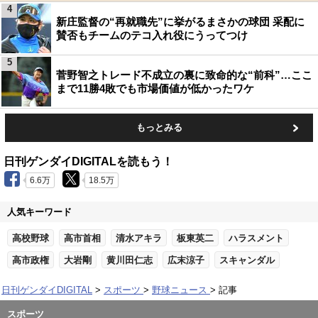
4
新庄監督の“再就職先”に挙がるまさかの球団 采配に
賛否もチームのテコ入れ役にうってつけ
5
菅野智之トレード不成立の裏に致命的な“前科”…ここ
まで11勝4敗でも市場価値が低かったワケ
もっとみる
日刊ゲンダイDIGITALを読もう！
6.6万
18.5万
人気キーワード
高校野球
高市首相
清水アキラ
板東英二
ハラスメント
高市政権
大岩剛
黄川田仁志
広末涼子
スキャンダル
日刊ゲンダイDIGITAL
スポーツ
野球ニュース
記事
スポーツ