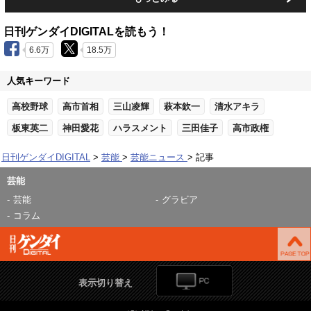
日刊ゲンダイDIGITALを読もう！
6.6万
18.5万
人気キーワード
高校野球
高市首相
三山凌輝
萩本欽一
清水アキラ
板東英二
神田愛花
ハラスメント
三田佳子
高市政権
日刊ゲンダイDIGITAL
芸能
芸能ニュース
記事
芸能
芸能
グラビア
コラム
表示切り替え