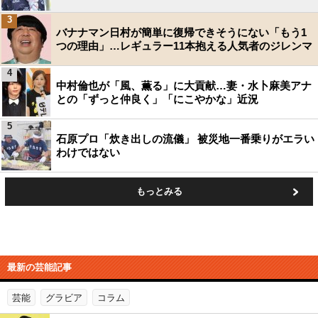
3
バナナマン日村が簡単に復帰できそうにない「もう1
つの理由」…レギュラー11本抱える人気者のジレンマ
4
中村倫也が「風、薫る」に大貢献…妻・水卜麻美アナ
との「ずっと仲良く」「にこやかな」近況
5
石原プロ「炊き出しの流儀」 被災地一番乗りがエラい
わけではない
もっとみる
最新の芸能記事
芸能
グラビア
コラム