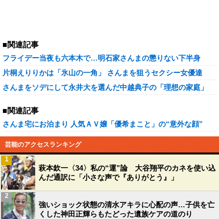
■関連記事
フライデー当夜も六本木で…明石家さんまの懲りない下半身
片桐えりりかは「氷山の一角」 さんまを狙うセクシー女優達
さんまをソデにして永井大を選んだ中越典子の「理想の家庭」
■関連記事
さんま宅にお泊まり 人気ＡＶ嬢「優希まこと」の“意外な顔”
芸能のアクセスランキング
1
萩本欽一〈34〉私の“運”論 大谷翔平のカネを使い込
んだ通訳に「小さな声で『ありがとう』」
2
強いショック状態の清水アキラに心配の声…子供を亡
くした神田正輝らもたどった遺族ケアの道のり