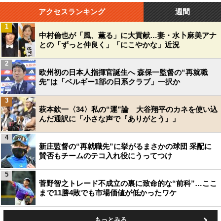
アクセスランキング
週間
1
中村倫也が「風、薫る」に大貢献…妻・水卜麻美アナ
との「ずっと仲良く」「にこやかな」近況
2
欧州初の日本人指揮官誕生へ 森保一監督の“再就職
先”は「ベルギー1部の日系クラブ」一択か
3
萩本欽一〈34〉私の“運”論 大谷翔平のカネを使い込
んだ通訳に「小さな声で『ありがとう』」
4
新庄監督の“再就職先”に挙がるまさかの球団 采配に
賛否もチームのテコ入れ役にうってつけ
5
菅野智之トレード不成立の裏に致命的な“前科”…ここ
まで11勝4敗でも市場価値が低かったワケ
もっとみる