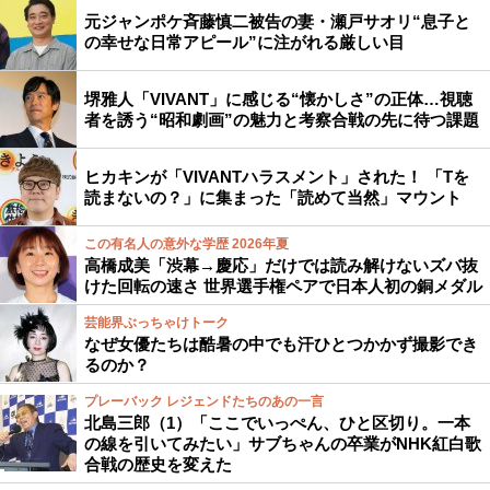
元ジャンポケ斉藤慎二被告の妻・瀬戸サオリ“息子と
の幸せな日常アピール”に注がれる厳しい目
堺雅人「VIVANT」に感じる“懐かしさ”の正体…視聴
者を誘う“昭和劇画”の魅力と考察合戦の先に待つ課題
ヒカキンが「VIVANTハラスメント」された！ 「Tを
読まないの？」に集まった「読めて当然」マウント
この有名人の意外な学歴 2026年夏
高橋成美「渋幕→慶応」だけでは読み解けないズバ抜
けた回転の速さ 世界選手権ペアで日本人初の銅メダル
芸能界ぶっちゃけトーク
なぜ女優たちは酷暑の中でも汗ひとつかかず撮影でき
るのか？
プレーバック レジェンドたちのあの一言
北島三郎（1）「ここでいっぺん、ひと区切り。一本
の線を引いてみたい」サブちゃんの卒業がNHK紅白歌
合戦の歴史を変えた