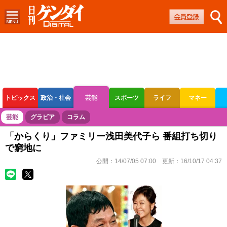
トピックス
政治・社会
芸能
スポーツ
ライフ
マネー
ボートレース
競輪
オートレース
芸能
グラビア
コラム
「からくり」ファミリー浅田美代子ら 番組打ち切り
で窮地に
公開：
14/07/05 07:00
更新：
16/10/17 04:37