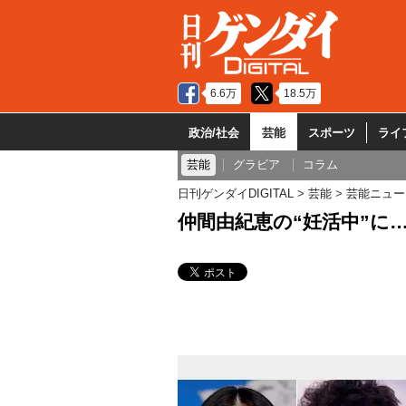
6.6万
18.5万
政治/社会
芸能
スポーツ
ライ
芸能
グラビア
コラム
日刊ゲンダイDIGITAL
芸能
芸能ニュー
仲間由紀恵の“妊活中”に