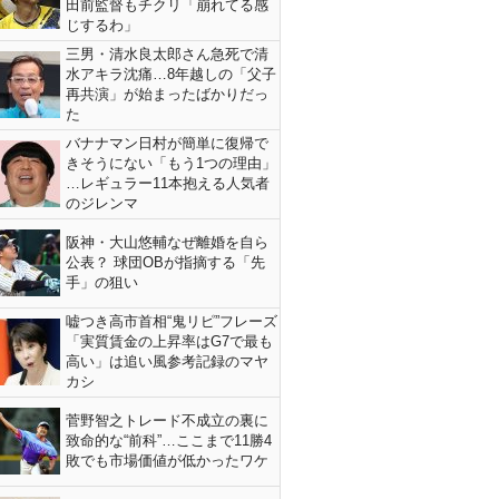
田前監督もチクリ「崩れてる感
じするわ」
三男・清水良太郎さん急死で清
水アキラ沈痛…8年越しの「父子
再共演」が始まったばかりだっ
た
バナナマン日村が簡単に復帰で
きそうにない「もう1つの理由」
…レギュラー11本抱える人気者
のジレンマ
阪神・大山悠輔なぜ離婚を自ら
公表？ 球団OBが指摘する「先
手」の狙い
嘘つき高市首相“鬼リピ”フレーズ
「実質賃金の上昇率はG7で最も
高い」は追い風参考記録のマヤ
カシ
菅野智之トレード不成立の裏に
致命的な“前科”…ここまで11勝4
敗でも市場価値が低かったワケ