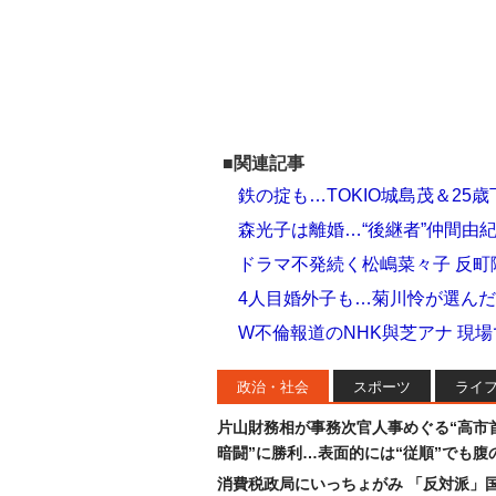
■関連記事
鉄の掟も…TOKIO城島茂＆25
森光子は離婚…“後継者”仲間由
ドラマ不発続く松嶋菜々子 反町
4人目婚外子も…菊川怜が選ん
W不倫報道のNHK與芝アナ 現
政治・社会
スポーツ
ライ
片山財務相が事務次官人事めぐる“高市
暗闘”に勝利…表面的には“従順”でも腹
消費税政局にいっちょがみ 「反対派」