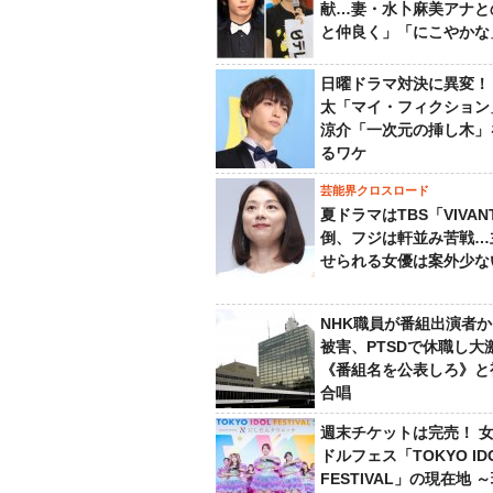
献…妻・水卜麻美アナと
と仲良く」「にこやかな
日曜ドラマ対決に異変！
太「マイ・フィクション
涼介「一次元の挿し木」
るワケ
芸能界クロスロード
夏ドラマはTBS「VIVA
倒、フジは軒並み苦戦…
せられる女優は案外少な
NHK職員が番組出演者
被害、PTSDで休職し大
《番組名を公表しろ》と
合唱
週末チケットは完売！ 
ドルフェス「TOKYO ID
FESTIVAL」の現在地 