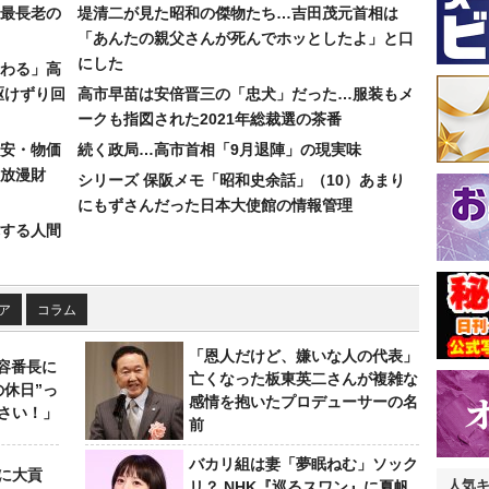
最長老の
堤清二が見た昭和の傑物たち…吉田茂元首相は
「あんたの親父さんが死んでホッとしたよ」と口
にした
わる」高
駆けずり回
高市早苗は安倍晋三の「忠犬」だった…服装もメ
ークも指図された2021年総裁選の茶番
安・物価
続く政局…高市首相「9月退陣」の現実味
放漫財
シリーズ 保阪メモ「昭和史余話」（10）あまり
にもずさんだった日本大使館の情報管理
する人間
ア
コラム
「恩人だけど、嫌いな人の代表」
美容番長に
亡くなった板東英二さんが複雑な
の休日”っ
感情を抱いたプロデューサーの名
さい！」
前
バカリ組は妻「夢眠ねむ」ソック
に大貢
人気
リ？ NHK『巡るスワン』に夏帆