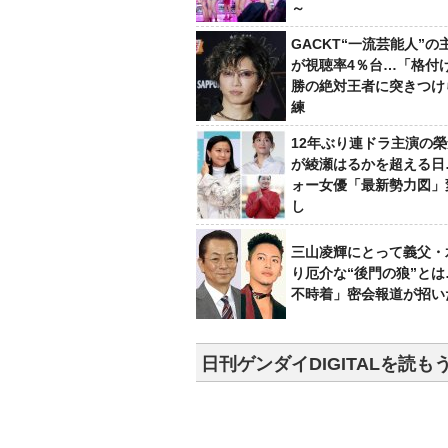
～
GACKT“一流芸能人”の
が視聴率4％台…「格付け
勝の絶対王者に突きつけ
練
12年ぶり連ドラ主演の
が綾瀬はるかを超える日
ォー女優「最新勢力図」
し
三山凌輝にとって義父・
り厄介な“後門の狼”と
不時着」密会報道が招い
日刊ゲンダイDIGITALを読も