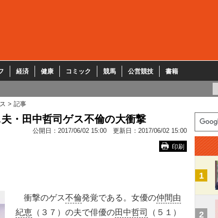
フ
経済
健康
コミック
競馬
公営競技
書籍
ス
記事
…夫・田中哲司ゲス不倫の大衝撃
公開日：
2017/06/02 15:00
更新日：
2017/06/02 15:00
印刷
1
衝撃のゲス
不倫
発覚である。女優の
仲間由
紀恵
（３７）の夫で俳優の
田中哲司
（５１）
2