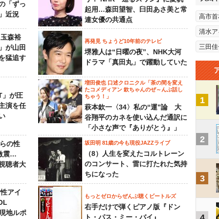
の「ずっ
起用…森田望智、臼田あさ美と常
」近況
高市首
連女優の共通点
清水ア
 玉森裕
再発見 ちょうど10年前のテレビ
三田佳
」が山田
堺雅人は“日曜の夜”、NHK大河
を猛追す
ドラマ「真田丸」で躍動していた
増田俊也 口述クロニクル「茶の間を変え
たコメディアン 欽ちゃんのぜ～んぶ話し
NT」が圧
ちゃう！」
1
主演を任
萩本欽一〈34〉私の“運”論 大
い
谷翔平のカネを使い込んだ通訳に
「小さな声で『ありがとう』」
2
からの性
坂田明 81歳の今も現役JAZZライブ
（8）人生を変えたコルトレーン
激震…
のコンサート、雷に打たれた気持
視聴者大
ちになった
3
女性アイ
もっとゼロからぜんぶ聴くビートルズ
OL
右手だけで弾くピアノ版『ドン
～現地ルポ
4
ト・パス・ミー・バイ』