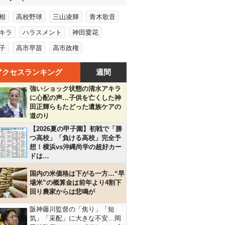
相
高校野球
三山凌輝
青木歌音
キラ
ハラスメント
神田愛花
子
高市早苗
高市政権
アクセスランキング
週間
強いショック状態の清水アキラ
に心配の声…子供を亡くした神
田正輝らもたどった遺族ケアの
道のり
【2026夏の甲子園】初戦で「勝
つ高校」「負ける高校」完全予
想！横浜vs沖縄尚学の超好カー
ドは…
国内の米価格は下がる一方…“早
場米”の概算金は前年より4割下
回り農家からは悲鳴が
阪神藤川監督の「焦り」「短
気」「采配」に大きな不安…岡