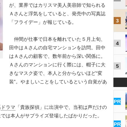
が、業界ではカリスマ美人美容師で知られる
Ａさんと浮気をしていると、発売中の写真誌
3
「フライデー」が報じている。
仲間が仕事で日本を離れていた５月上旬、
4
田中はＡさんの自宅マンションを訪問。田中
はＡさんの顧客で、数年前から深い関係に。
Ａさんのマンションに行く際には、帽子に大
5
きなマスク姿で、本人と分からないほど“変
装”。やましいことをしているという自覚があ
PR
系
ドラマ
「貴族探偵」に出演中で、当初は声だけの
送では本人がサプライズ登場したばかりだった。
PR