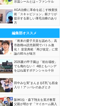
示温シールとは～ファンケル
AGA治療に革命を起こす検査技
術「スキャビジョン」銀クリが
提示する新しい薄毛治療のあり
方
編集部オススメ
「将来の愛子天皇を認めろ」高
市政権vs読売新聞でバトル激
化！ 皇室典範「再び改定」に世
論の85％が味方
2026夏の甲子園は「初出場校」
でも侮れない！ 4校ともハンデ
をはね返すポテンシャル十分
田中みな実“まんまるE乳”も筋金
入り！アッパレのあざとさ
阪神1位・森下翔太を英才教育
父親が明かす「マイホーム購入