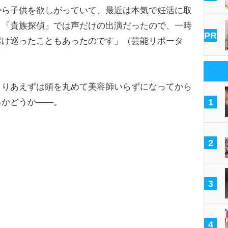
から子供を欲しがっていて、最近は本気で妊活に取
。『貴族探偵』では声だけの出演だったので、一時
PR
駆け巡ったこともあったのです」（芸能リポータ
りあえずは頭を丸めて美容師いらずになってから
るかどうか――。
1
2
3
4