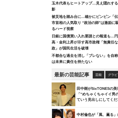
玉木代表もヒートアップ…見え隠れする
影
被災地を踏み台に…確かにビンビン「伝
市首相の人気取り “政治の師”は激励に
るハード視察
日銀に国債買い入れ要請との報道も…円
高・金利上昇が示す高市政権「無責任な
政」が国民生活を破壊
不都合な過去を消し「ブレない」を自称
は未来に責任を持たない
最新の芸能記事
芸能
グラビ
田中樹がSixTONESの
「“めちゃくちゃイイ男
ていう見出しにしてくだ
中村倫也が「風、薫る」