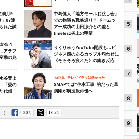
主演月9
中島健人「地方モールお渡し会」
」87連
での物議も戦略通り？ ドームツ
5
られた試
アー成功の山田涼介との差と
timelesz炎上の明暗
榮倉奈々
りくりゅうYouTube開設も…ビ
6
…アラフ
ジネス感のあるカップル匂わせに
変動の兆
《そろそろ疲れた》の飽き反応
7
水谷豊よ
あの頃、テレビドラマは熱かった
SMAPでは“仲本工事”的だった草
は…「愛の
彅剛が演技派俳優へ
た代償
8
う！
6.6万
18.5万
9