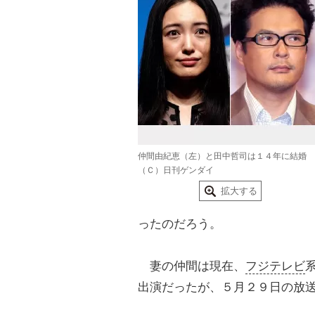
仲間由紀恵（左）と田中哲司は１４年に結婚
（Ｃ）日刊ゲンダイ
拡大する
ったのだろう。
妻の仲間は現在、
フジテレビ
出演だったが、５月２９日の放