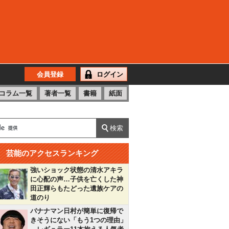
会員登録
ログイン
コラム一覧
著者一覧
書籍
紙面
芸能のアクセスランキング
強いショック状態の清水アキラ
に心配の声…子供を亡くした神
田正輝らもたどった遺族ケアの
道のり
バナナマン日村が簡単に復帰で
きそうにない「もう1つの理由」