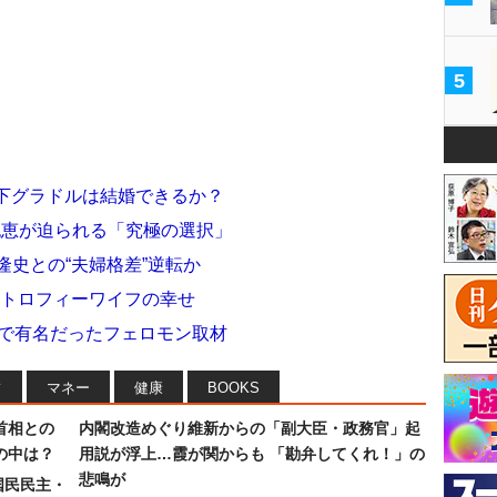
5
歳下グラドルは結婚できるか？
紀恵が迫られる「究極の選択」
隆史との“夫婦格差”逆転か
だトロフィーワイフの幸せ
場で有名だったフェロモン取材
フ
マネー
健康
BOOKS
首相との
内閣改造めぐり維新からの「副大臣・政務官」起
の中は？
用説が浮上…霞が関からも 「勘弁してくれ！」の
悲鳴が
国民民主・