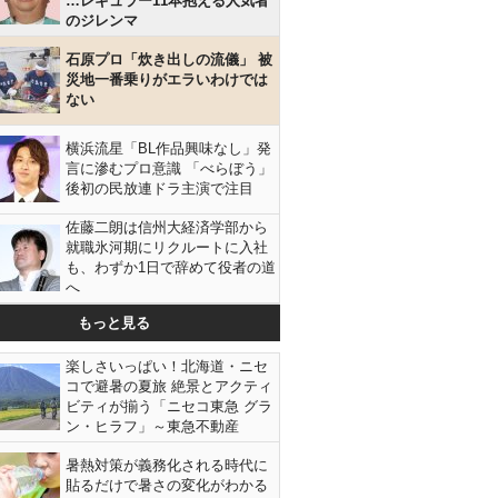
…レギュラー11本抱える人気者
のジレンマ
石原プロ「炊き出しの流儀」 被
災地一番乗りがエラいわけでは
ない
横浜流星「BL作品興味なし」発
言に滲むプロ意識 「べらぼう」
後初の民放連ドラ主演で注目
佐藤二朗は信州大経済学部から
就職氷河期にリクルートに入社
も、わずか1日で辞めて役者の道
へ
もっと見る
楽しさいっぱい！北海道・ニセ
コで避暑の夏旅 絶景とアクティ
ビティが揃う「ニセコ東急 グラ
ン・ヒラフ」～東急不動産
暑熱対策が義務化される時代に
貼るだけで暑さの変化がわかる