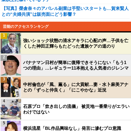
【写真】榮倉奈々のアパレル副業は手堅いスタートも…賀来賢人
との“夫婦共演”は販売面にどう影響？
芸能のアクセスランキング
1
強いショック状態の清水アキラに心配の声…子供を亡
くした神田正輝らもたどった遺族ケアの道のり
2
バナナマン日村が簡単に復帰できそうにない「もう1
つの理由」…レギュラー11本抱える人気者のジレンマ
3
中村倫也が「風、薫る」に大貢献…妻・水卜麻美アナ
との「ずっと仲良く」「にこやかな」近況
4
石原プロ「炊き出しの流儀」 被災地一番乗りがエラい
わけではない
5
横浜流星「BL作品興味なし」発言に滲むプロ意識