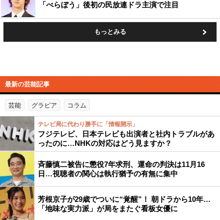
「べらぼう」後初の民放連ドラ主演で注目
もっとみる
最新の芸能記事
芸能
グラビア
コラム
テレビ局に代わり勝手に「情報開示」
フジテレビ、日本テレビも出演者と社内トラブルがあ
ったのに…NHKの対応はどう見ますか？
斉藤慎二被告に懲役7年求刑、運命の判決は11月16
日…視聴者の関心は執行猶予の有無に集中
芳根京子が29歳でついに“覚醒”！ 朝ドラから10年…
「地味な実力派」が局をまたぐ看板女優に