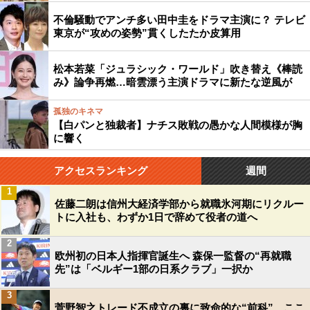
不倫騒動でアンチ多い田中圭をドラマ主演に？ テレビ
東京が“攻めの姿勢”貫くしたたか皮算用
松本若菜「ジュラシック・ワールド」吹き替え《棒読
み》論争再燃…暗雲漂う主演ドラマに新たな逆風が
孤独のキネマ
【白パンと独裁者】ナチス敗戦の愚かな人間模様が胸
に響く
アクセスランキング
週間
1
佐藤二朗は信州大経済学部から就職氷河期にリクルー
トに入社も、わずか1日で辞めて役者の道へ
2
欧州初の日本人指揮官誕生へ 森保一監督の“再就職
先”は「ベルギー1部の日系クラブ」一択か
3
菅野智之トレード不成立の裏に致命的な“前科”…ここ