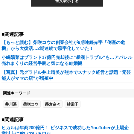
全文表示する
■関連記事
【もっと読む】柴咲コウの創業会社が6期連続赤字「倒産の危
機」から大復活…2期連続で黒字化していた！
小嶋陽菜はブランド17億円売却後に“暴漢トラブル”も…アパレル
売れまくりの経営手腕と気になる結婚観
【写真】元グラドル井上晴美が熊本でスナック経営と話題 “元芸
能人がママの店”が増殖中
関連キーワード
井川遥
柴咲コウ
榮倉奈々
紗栄子
■関連記事
ヒカルは年商200億円！ ビジネスで成功したYouTuberが上場企
業以上に稼いでいるワケ