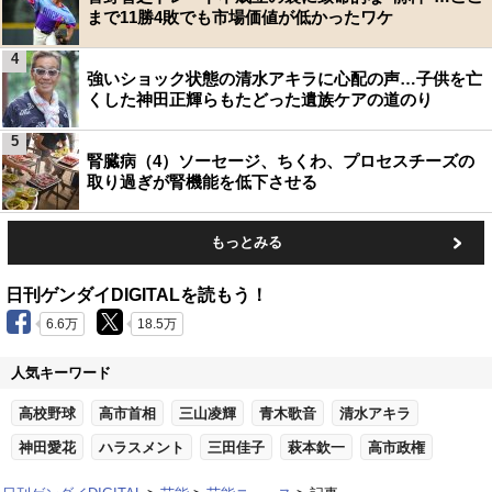
まで11勝4敗でも市場価値が低かったワケ
4
強いショック状態の清水アキラに心配の声…子供を亡
くした神田正輝らもたどった遺族ケアの道のり
5
腎臓病（4）ソーセージ、ちくわ、プロセスチーズの
取り過ぎが腎機能を低下させる
もっとみる
日刊ゲンダイDIGITALを読もう！
6.6万
18.5万
人気キーワード
高校野球
高市首相
三山凌輝
青木歌音
清水アキラ
神田愛花
ハラスメント
三田佳子
萩本欽一
高市政権