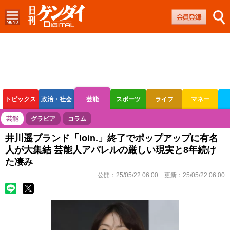
トピックス
政治・社会
芸能
スポーツ
ライフ
マネー
ボートレース
競輪
オートレース
芸能
グラビア
コラム
井川遥ブランド「loin.」終了でポップアップに有名
人が大集結 芸能人アパレルの厳しい現実と8年続け
た凄み
公開：
25/05/22 06:00
更新：
25/05/22 06:00