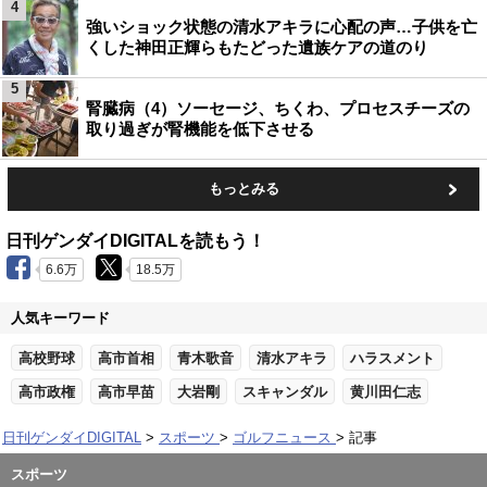
4
強いショック状態の清水アキラに心配の声…子供を亡
くした神田正輝らもたどった遺族ケアの道のり
5
腎臓病（4）ソーセージ、ちくわ、プロセスチーズの
取り過ぎが腎機能を低下させる
もっとみる
日刊ゲンダイDIGITALを読もう！
6.6万
18.5万
人気キーワード
高校野球
高市首相
青木歌音
清水アキラ
ハラスメント
高市政権
高市早苗
大岩剛
スキャンダル
黄川田仁志
日刊ゲンダイDIGITAL
スポーツ
ゴルフニュース
記事
スポーツ