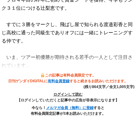
ク３１位につける辻梨恵です。
すでに３勝をマークし、飛ばし屋で知られる渡邉彩香と同
じ高校に通った同級生でありオフには一緒にトレーニングす
る仲です。
いま、ツアー初優勝が期待される若手の一人として注目さ
れています…
この記事は有料会員限定です。
日刊ゲンダイDIGITALに
有料会員登録
すると続きをお読みいただけます。
(残り864文字／全文1,005文字)
ログインして読む
【ログインしていただくと記事中の広告が非表示になります】
今なら！
メルマガ会員（無料）に登録
すると
有料会員限定記事が3本お読みいただけます。