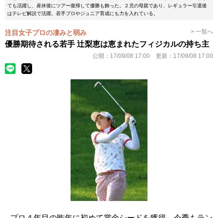
ても活躍し、産休後にツアー復帰して優勝も飾った。２児の母親であり、レギュラー引退後
はテレビ解説で活躍。若手プロやジュニア育成にも力を入れている。
> 一覧へ
注目女子プロの凄みと弱み
優勝期待される若手 辻梨恵は恵まれたフィジカルの持ち主
公開：
17/09/08 17:00
更新：
17/09/08 17:00
プロ４年目の昨年に初めて賞金シードを獲得、今季もラン