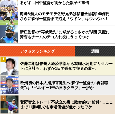
るがず…田中監督が明かした親子の事情
海舟&航大のモテモテ佐野兄弟は移籍金総額140億円
さらに森保一監督まで抱え「ウドン」はウハウハ！
新庄監督の“再就職先”に挙がるまさかの球団 采配に
賛否もチームのテコ入れ役にうってつけ
アクセスランキング
週間
1
佐藤二朗は信州大経済学部から就職氷河期にリクルー
トに入社も、わずか1日で辞めて役者の道へ
2
欧州初の日本人指揮官誕生へ 森保一監督の“再就職
先”は「ベルギー1部の日系クラブ」一択か
3
菅野智之トレード不成立の裏に致命的な“前科”…ここ
まで11勝4敗でも市場価値が低かったワケ