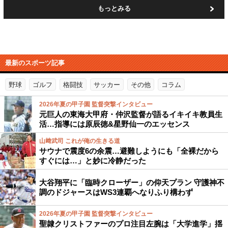
もっとみる
最新のスポーツ記事
野球
ゴルフ
格闘技
サッカー
その他
コラム
2026年夏の甲子園 監督突撃インタビュー
元巨人の東海大甲府・仲沢監督が語るイキイキ教員生
活…指導には原辰徳&星野仙一のエッセンス
山﨑武司 これが俺の生きる道
サウナで震度6の余震…避難しようにも「全裸だから
すぐには…」と妙に冷静だった
大谷翔平に「臨時クローザー」の仰天プラン 守護神不
調のドジャースはWS3連覇へなりふり構わず
2026年夏の甲子園 監督突撃インタビュー
聖隷クリストファーのプロ注目左腕は「大学進学」揺