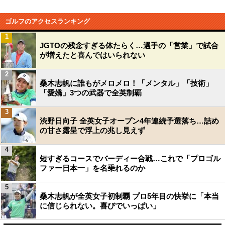
ゴルフのアクセスランキング
1
JGTOの残念すぎる体たらく…選手の「営業」で試合
が増えたと喜んではいられない
2
桑木志帆に誰もがメロメロ！「メンタル」「技術」
「愛嬌」3つの武器で全英制覇
3
渋野日向子 全英女子オープン4年連続予選落ち…詰め
の甘さ露呈で浮上の兆し見えず
4
短すぎるコースでバーディー合戦…これで「プロゴル
ファー日本一」を名乗れるのか
5
桑木志帆が全英女子初制覇 プロ5年目の快挙に「本当
に信じられない。喜びでいっぱい」