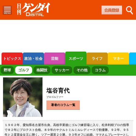
トピックス
政治・社会
芸能
スポーツ
ライフ
マネー
ボートレース
競輪
オートレース
野球
ゴルフ
格闘技
サッカー
その他
コラム
塩谷育代
プロゴルファー
著者のコラム一覧
１９６２年、愛知県名古屋市出身。高校卒業後にゴルフ練習場に入り、松井利樹プロの指導
で８２年にプロテスト合格。８９年のヤクルトミルミルレディースで初優勝。９２年、９５
年と２度賞金女王に輝く。ツアー通算２０勝。９３年オフに結婚。ママさんプレーヤーとし