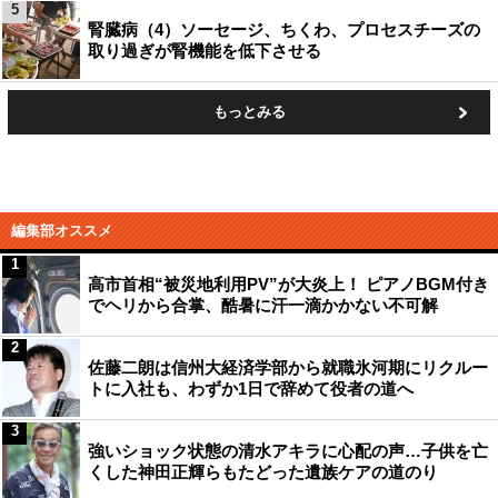
5
腎臓病（4）ソーセージ、ちくわ、プロセスチーズの
取り過ぎが腎機能を低下させる
もっとみる
編集部オススメ
1
高市首相“被災地利用PV”が大炎上！ ピアノBGM付き
でヘリから合掌、酷暑に汗一滴かかない不可解
2
佐藤二朗は信州大経済学部から就職氷河期にリクルー
トに入社も、わずか1日で辞めて役者の道へ
3
強いショック状態の清水アキラに心配の声…子供を亡
くした神田正輝らもたどった遺族ケアの道のり