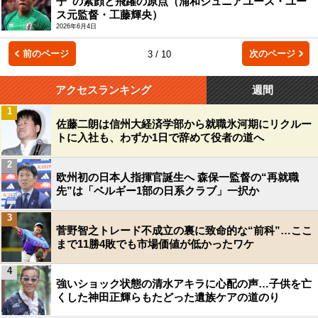
子”の素顔と飛躍の原点（浦和ジュニアユース・ユー
ス元監督・工藤輝央）
2026年6月4日
前のページ
次のページ
3 / 10
アクセスランキング
週間
1
佐藤二朗は信州大経済学部から就職氷河期にリクルー
トに入社も、わずか1日で辞めて役者の道へ
2
欧州初の日本人指揮官誕生へ 森保一監督の“再就職
先”は「ベルギー1部の日系クラブ」一択か
3
菅野智之トレード不成立の裏に致命的な“前科”…ここ
まで11勝4敗でも市場価値が低かったワケ
4
強いショック状態の清水アキラに心配の声…子供を亡
くした神田正輝らもたどった遺族ケアの道のり