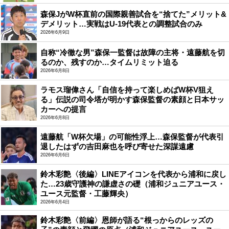
森保JがW杯直前の国際親善試合を“捨てた”メリット&
デメリット…実戦はU-19代表との調整試合のみ
2026年6月9日
自称“冷徹な男”森保一監督は故障の主将・遠藤航を切
るのか、残すのか…タイムリミット迫る
2026年6月8日
ラモス瑠偉さん「自信を持って楽しめばW杯V狙え
る」伝説の司令塔が明かす森保監督の素顔と日本サッ
カーへの提言
2026年6月8日
遠藤航「W杯欠場」の可能性浮上…森保監督が代表引
退したはずの吉田麻也を呼び寄せた深謀遠慮
2026年6月6日
鈴木彩艶〈後編〉LINEアイコンを代表から浦和に戻し
た…23歳守護神の謙虚さの礎（浦和ジュニアユース・
ユース元監督・工藤輝央）
2026年6月4日
鈴木彩艶〈前編〉恩師が語る“根っからのレッズの