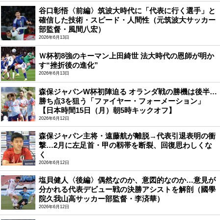
谷口彰悟〈前編〉筑波大時代に「代表に行く選手」と
確信した技術・スピード・人間性（元筑波大サッカー
部監督・風間八宏）
2026年6月13日
Ｗ杯初8強のキーマン上田綺世 法大時代の恩師が明か
す“挫折後の進化”
2026年6月13日
森保ジャパンW杯初陣迫る オランダ戦の勝機は後半…
勝ち点3を狙う「ファイヤー・フォーメーション」
【日本時間15日（月）朝5時キックオフ】
2026年6月12日
森保ジャパン主将・遠藤航が離脱→代表引退表明の衝
撃…2月に左足首・甲の靱帯を断裂、回復思わしくな
く
2026年6月12日
塩貝健人〈後編〉偶然なのか、意図的なのか…意見が
分かれる代表デビュー戦の決勝アシストを解剖（國學
院久我山高サッカー部監督・李済華）
2026年6月12日