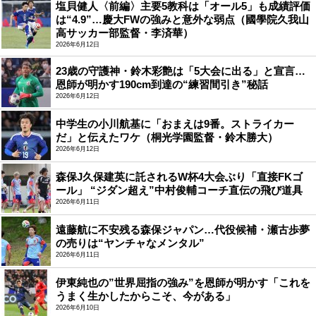
塩貝健人〈前編〉主要5教科は「オール5」も成績評価
は“4.9”…慶大FWの強みと意外な弱点（國學院久我山
高サッカー部監督・李済華）
2026年6月12日
23歳の守護神・鈴木彩艶は「5大会に出る」と宣言…
恩師が明かす190cm到達の“練習間引き”秘話
2026年6月12日
中学生の小川航基に「おまえは9番。ストライカー
だ」と伝えたワケ（桐光学園監督・鈴木勝大）
2026年6月12日
森保J久保建英に託されるW杯4大会ぶり「直接FKゴ
ール」 “ジダン超え”中村俊輔コーチ直伝の飛び道具
2026年6月11日
遠藤航に不安残る森保ジャパン…代役候補・瀬古歩夢
の売りは“ヤンチャなメンタル”
2026年6月11日
伊東純也の”世界屈指の強み”を恩師が明かす「これを
うまく生かしたからこそ、今がある」
2026年6月10日