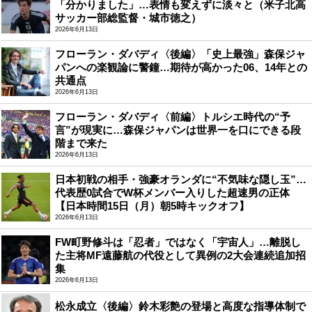
「分かりました」…表情も変えずに淡々と（米子北高
サッカー部総監督・城市徳之）
2026年6月13日
フローラン・ダバディ〈後編〉「史上最強」森保ジャ
パンへの楽観論に警鐘…期待が高かった06、14年との
共通点
2026年6月13日
フローラン・ダバディ〈前編〉トルシエ時代の“予
言”が現実に…森保ジャパンは世界一を口にできる段
階まで来た
2026年6月13日
日本初戦の相手・強豪オランダに“不気味な隠し玉”…
代表歴0試合でW杯メンバー入りした超速男の正体
【日本時間15日（月）朝5時キックオフ】
2026年6月13日
FW町野修斗は「忍者」ではなく「宇宙人」…離脱し
た主将MF遠藤航の代役として異例の2大会連続追加招
集
2026年6月13日
松永成立〈後編〉鈴木彩艶の登場と高度な指導体制で