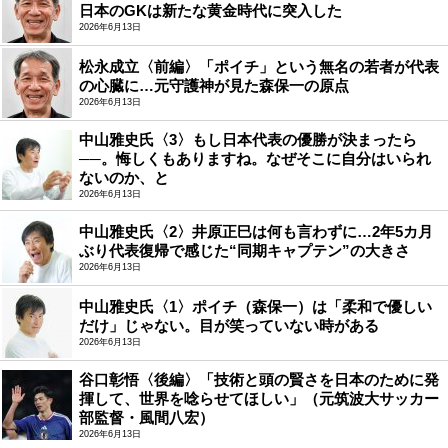
日本のGKは新たな黄金時代に突入した
2026年6月13日
松永成立〈前編〉「ポイチ」という無名の若者が代表
の心臓に…元守護神が見た森保一の原点
2026年6月13日
中山雅史氏〈3〉もし日本代表の優勝が決まったら
──。悔しくもありますね。なぜそこに自分はいられ
ないのか、と
2026年6月13日
中山雅史氏〈2〉井原正巳は何も言わずに…2年5カ月
ぶり代表復帰で感じた“同期キャプテン”の大きさ
2026年6月13日
中山雅史氏〈1〉ポイチ（森保一）は「柔和で優しい
だけ」じゃない。目が笑っていない時がある
2026年6月13日
谷口彰悟〈後編〉「技術と頭の賢さを日本のために発
揮して、世界を唸らせてほしい」（元筑波大サッカー
部監督・風間八宏）
2026年6月13日