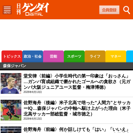
トピックス
政治・社会
芸能
スポーツ
ライフ
マネー
森保ジャパン
ボートレース
競輪
オートレース
堂安律〈前編〉小学生時代の第一印象は「おっさん」
…ガンバ育成組織で磨かれたゴールへの貪欲さ（元ガ
ンバ大阪ジュニアユース監督・梅津博徳）
2026年6月13日
佐野海舟〈後編〉米子北高で培った“人間力”とサッカ
ーIQ…森保ジャパンの中軸へ駆け上がった理由（米子
北高サッカー部総監督・城市徳之）
2026年6月13日
佐野海舟〈前編〉何か話しけても「はい」「いいえ」