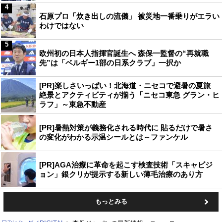
4
石原プロ「炊き出しの流儀」 被災地一番乗りがエラい
わけではない
5
欧州初の日本人指揮官誕生へ 森保一監督の“再就職
先”は「ベルギー1部の日系クラブ」一択か
[PR]楽しさいっぱい！北海道・ニセコで避暑の夏旅
絶景とアクティビティが揃う「ニセコ東急 グラン・ヒ
ラフ」～東急不動産
[PR]暑熱対策が義務化される時代に 貼るだけで暑さ
の変化がわかる示温シールとは～ファンケル
[PR]AGA治療に革命を起こす検査技術「スキャビジ
ョン」銀クリが提示する新しい薄毛治療のあり方
もっとみる