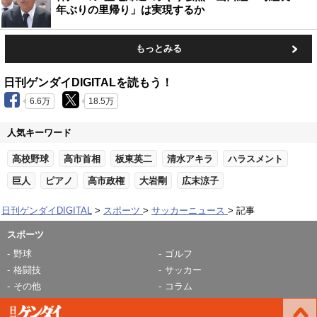
年ぶりの里帰り」は実現するか
もっとみる
日刊ゲンダイDIGITALを読もう！
6.6万
18.5万
人気キーワード
高校野球
高市首相
板東英二
清水アキラ
ハラスメント
巨人
ピアノ
高市政権
大岩剛
広末涼子
日刊ゲンダイDIGITAL
スポーツ
サッカーニュース
記事
スポーツ
野球
ゴルフ
格闘技
サッカー
その他
コラム