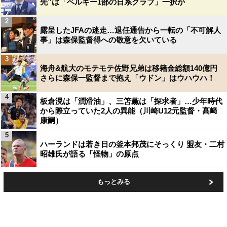
先”は「ベルギー1部の日系クラブ」一択か
2
露呈したJFAの迷走…退任通告から一転の「不可解人
事」は森保監督得への敬意を欠いている
3
海舟&航大のモテモテ佐野兄弟は移籍金総額140億円
さらに森保一監督まで抱え「ウドン」はウハウハ！
4
板倉滉は「潤滑油」、三笘薫は「探求者」…少年時代
から際立っていた2人の異能（川崎U12元監督・髙﨑
康嗣）
5
ハーランドは若き日の釜本邦茂にそっくり 盟友・二村
昭雄氏が語る「怪物」の原点
もっとみる