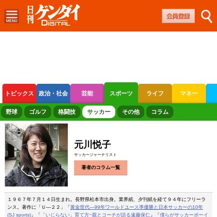
トピックス
政治・社会
芸能
スポーツ
ライフ
マネー
ボートレース
競輪
オートレース
野球
ゴルフ
格闘技
サッカー
その他
コラム
元川悦子
サッカージャーナリスト
著者のコラム一覧
１９６７年７月１４日生まれ。長野県松本市出身。業界紙、夕刊紙を経て９４年にフリーラ
ンス。著作に「Ｕ―２２」「
黄金世代―99年ワールドユース準優勝と日本サッカーの10年
(SJ sports)
」「
「いじらない」育て方~親とコーチが語る遠藤保仁
」「
僕らがサッカーボーイ