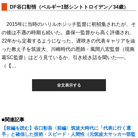
DF谷口彰悟（ベルギー1部シントトロイデン／34歳）
2015年に当時のハリルホジッチ監督に初招集されたが、そ
の後は不遇の時期も続いた。森保一監督から高く評価され、
22年から定着するようになった。遅咲きの代表キャリアを辿
った教え子を筑波大、川崎時代の恩師・風間八宏監督（現南
葛SC監督）はどう見ているか、引き続き話を聞いた──。
（【…
全文表示する
■関連記事
【前編を読む】谷口彰吾〈前編〉筑波大時代に「代表に行く選
手」と確信した技術・スピード・人間性（元筑波大サッカー部監