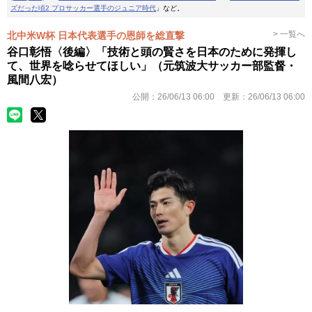
ズだった頃2 プロサッカー選手のジュニア時代
」など。
> 一覧へ
北中米W杯 日本代表選手の恩師を総直撃
谷口彰悟〈後編〉「技術と頭の賢さを日本のために発揮し
て、世界を唸らせてほしい」（元筑波大サッカー部監督・
風間八宏）
公開：
26/06/13 06:00
更新：
26/06/13 06:00