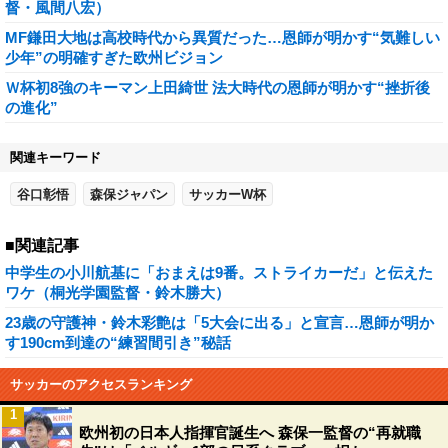
督・風間八宏）
MF鎌田大地は高校時代から異質だった…恩師が明かす“気難しい
少年”の明確すぎた欧州ビジョン
Ｗ杯初8強のキーマン上田綺世 法大時代の恩師が明かす“挫折後
の進化”
関連キーワード
谷口彰悟
森保ジャパン
サッカーW杯
■関連記事
中学生の小川航基に「おまえは9番。ストライカーだ」と伝えた
ワケ（桐光学園監督・鈴木勝大）
23歳の守護神・鈴木彩艶は「5大会に出る」と宣言…恩師が明か
す190cm到達の“練習間引き”秘話
サッカーのアクセスランキング
1
欧州初の日本人指揮官誕生へ 森保一監督の“再就職