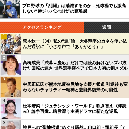
プロ野球の「乱闘」は消滅するのか…死球禍でも激高
しない“侍ジャパン世代”の距離感
アクセスランキング
週間
1
萩本欽一〈34〉私の“運”論 大谷翔平のカネを使い込
んだ通訳に「小さな声で『ありがとう』」
2
高橋成美「渋幕→慶応」だけでは読み解けないズバ抜
けた回転の速さ 世界選手権ペアで日本人初の銅メダル
3
中居正広氏が熊本地震被災地を支援と報道 引退後も変
わらないチャリティー精神と芸能界復帰の可能性
4
松本若菜「ジュラシック・ワールド」吹き替え《棒読
み》論争再燃…暗雲漂う主演ドラマに新たな逆風
5
神戸への“聖地帰還”めぐり騒然…山口組・司組長「7