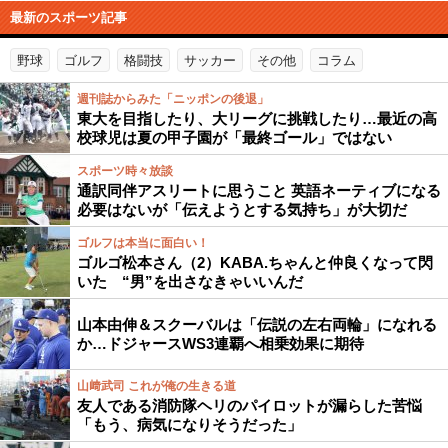
最新のスポーツ記事
野球
ゴルフ
格闘技
サッカー
その他
コラム
週刊誌からみた「ニッポンの後退」
東大を目指したり、大リーグに挑戦したり…最近の高
校球児は夏の甲子園が「最終ゴール」ではない
スポーツ時々放談
通訳同伴アスリートに思うこと 英語ネーティブになる
必要はないが「伝えようとする気持ち」が大切だ
ゴルフは本当に面白い！
ゴルゴ松本さん（2）KABA.ちゃんと仲良くなって閃
いた “男”を出さなきゃいいんだ
山本由伸＆スクーバルは「伝説の左右両輪」になれる
か…ドジャースWS3連覇へ相乗効果に期待
山﨑武司 これが俺の生きる道
友人である消防隊ヘリのパイロットが漏らした苦悩
「もう、病気になりそうだった」