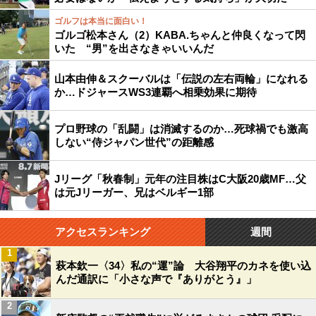
ゴルフは本当に面白い！
ゴルゴ松本さん（2）KABA.ちゃんと仲良くなって閃
いた “男”を出さなきゃいいんだ
山本由伸＆スクーバルは「伝説の左右両輪」になれる
か…ドジャースWS3連覇へ相乗効果に期待
プロ野球の「乱闘」は消滅するのか…死球禍でも激高
しない“侍ジャパン世代”の距離感
Jリーグ「秋春制」元年の注目株はC大阪20歳MF…父
は元Jリーガー、兄はベルギー1部
アクセスランキング
週間
1
萩本欽一〈34〉私の“運”論 大谷翔平のカネを使い込
んだ通訳に「小さな声で『ありがとう』」
2