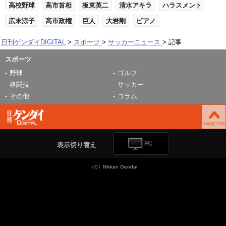
高校野球
高市首相
板東英二
清水アキラ
ハラスメント
広末涼子
高市政権
巨人
大岩剛
ピアノ
日刊ゲンダイDIGITAL
スポーツ
サッカーニュース
記事
スポーツ
野球
ゴルフ
格闘技
サッカー
その他
コラム
表示切り替え
（C）Nikkan Gendai