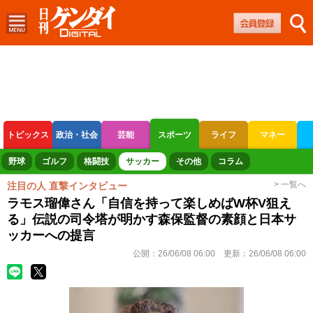
トピックス
政治・社会
芸能
スポーツ
ライフ
マネー
ボートレース
競輪
オートレース
野球
ゴルフ
格闘技
サッカー
その他
コラム
> 一覧へ
注目の人 直撃インタビュー
ラモス瑠偉さん「自信を持って楽しめばW杯V狙え
る」伝説の司令塔が明かす森保監督の素顔と日本サ
ッカーへの提言
公開：
26/06/08 06:00
更新：
26/06/08 06:00