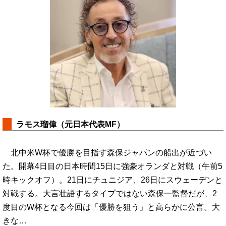
ラモス瑠偉（元日本代表MF）
北中米W杯で優勝を目指す森保ジャパンの船出が近づい
た。開幕4日目の日本時間15日に強豪オランダと対戦（午前5
時キックオフ）。21日にチュニジア、26日にスウェーデンと
対戦する。大言壮語するタイプではない森保一監督だが、2
度目のW杯となる今回は「優勝を狙う」と高らかに公言。大
きな…