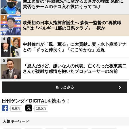
新庄監督の“再就職先”に挙がるまさかの球団 采配に
賛否もチームのテコ入れ役にうってつけ
3
欧州初の日本人指揮官誕生へ 森保一監督の“再就職
先”は「ベルギー1部の日系クラブ」一択か
4
中村倫也が「風、薫る」に大貢献…妻・水卜麻美アナ
との「ずっと仲良く」「にこやかな」近況
5
「恩人だけど、嫌いな人の代表」亡くなった板東英二
さんが複雑な感情を抱いたプロデューサーの名前
もっとみる
日刊ゲンダイDIGITALを読もう！
6.6万
18.5万
人気キーワード