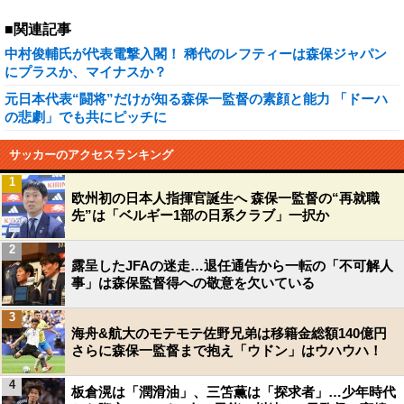
■関連記事
中村俊輔氏が代表電撃入閣！ 稀代のレフティーは森保ジャパン
にプラスか、マイナスか？
元日本代表“闘将”だけが知る森保一監督の素顔と能力 「ドーハ
の悲劇」でも共にピッチに
サッカーのアクセスランキング
1
欧州初の日本人指揮官誕生へ 森保一監督の“再就職
先”は「ベルギー1部の日系クラブ」一択か
2
露呈したJFAの迷走…退任通告から一転の「不可解人
事」は森保監督得への敬意を欠いている
3
海舟&航大のモテモテ佐野兄弟は移籍金総額140億円
さらに森保一監督まで抱え「ウドン」はウハウハ！
4
板倉滉は「潤滑油」、三笘薫は「探求者」…少年時代