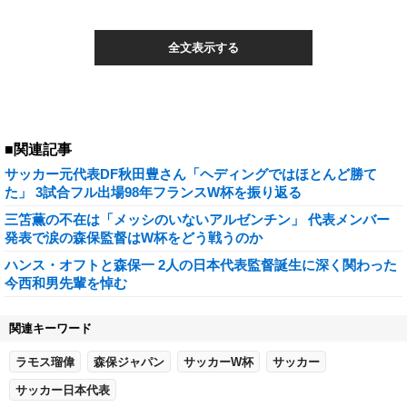
全文表示する
■関連記事
サッカー元代表DF秋田豊さん「ヘディングではほとんど勝て
た」 3試合フル出場98年フランスW杯を振り返る
三笘薫の不在は「メッシのいないアルゼンチン」 代表メンバー
発表で涙の森保監督はW杯をどう戦うのか
ハンス・オフトと森保一 2人の日本代表監督誕生に深く関わった
今西和男先輩を悼む
関連キーワード
ラモス瑠偉
森保ジャパン
サッカーW杯
サッカー
サッカー日本代表