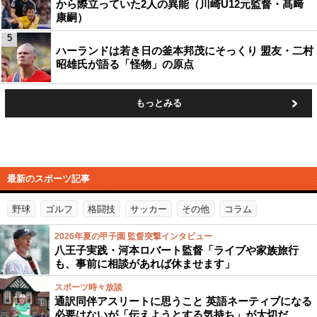
から際立っていた2人の異能（川崎U12元監督・髙﨑
康嗣）
5
ハーランドは若き日の釜本邦茂にそっくり 盟友・二村
昭雄氏が語る「怪物」の原点
もっとみる
最新のスポーツ記事
野球
ゴルフ
格闘技
サッカー
その他
コラム
2026年夏の甲子園 監督突撃インタビュー
八王子実践・河本ロバート監督「ライブや家族旅行
も、事前に相談があれば休ませます」
スポーツ時々放談
通訳同伴アスリートに思うこと 英語ネーティブになる
必要はないが「伝えようとする気持ち」が大切だ