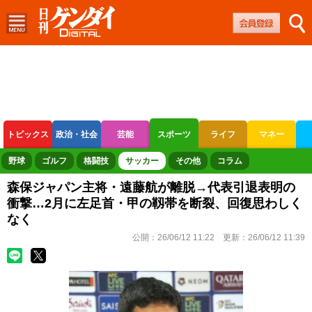
トピックス
政治・社会
芸能
スポーツ
ライフ
マネー
ボートレース
競輪
オートレース
野球
ゴルフ
格闘技
サッカー
その他
コラム
森保ジャパン主将・遠藤航が離脱→代表引退表明の
衝撃…2月に左足首・甲の靱帯を断裂、回復思わしく
なく
公開：
26/06/12 11:22
更新：
26/06/12 11:39