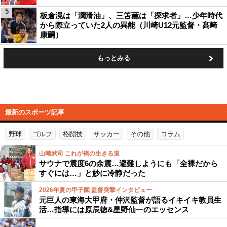
5
板倉滉は「潤滑油」、三笘薫は「探求者」…少年時代
から際立っていた2人の異能（川崎U12元監督・髙﨑
康嗣）
もっとみる
最新のスポーツ記事
野球
ゴルフ
格闘技
サッカー
その他
コラム
山﨑武司 これが俺の生きる道
サウナで震度6の余震…避難しようにも「全裸だから
すぐには…」と妙に冷静だった
2026年夏の甲子園 監督突撃インタビュー
元巨人の東海大甲府・仲沢監督が語るイキイキ教員生
活…指導には原辰徳&星野仙一のエッセンス