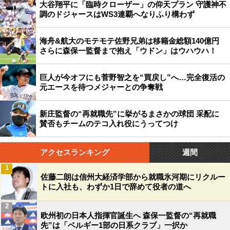
大谷翔平に「臨時クローザー」の仰天プラン 守護神不
調のドジャースはWS3連覇へなりふり構わず
海舟&航大のモテモテ佐野兄弟は移籍金総額140億円
さらに森保一監督まで抱え「ウドン」はウハウハ！
巨人が今オフにも菅野智之を“買戻し”へ…完全復活の
元エースを待つメジャーとの争奪戦
新庄監督の“再就職先”に挙がるまさかの球団 采配に
賛否もチームのテコ入れ役にうってつけ
アクセスランキング
週間
1
佐藤二朗は信州大経済学部から就職氷河期にリクルー
トに入社も、わずか1日で辞めて役者の道へ
2
欧州初の日本人指揮官誕生へ 森保一監督の“再就職
先”は「ベルギー1部の日系クラブ」一択か