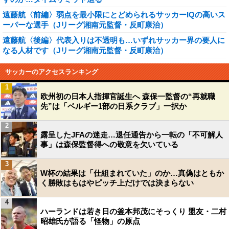
遠藤航〈前編〉弱点を最小限にとどめられるサッカーIQの高いス
ーパーな選手（Jリーグ湘南元監督・反町康治）
遠藤航〈後編〉代表入りは不透明も…いずれサッカー界の要人に
なる人材です（Jリーグ湘南元監督・反町康治）
サッカーのアクセスランキング
1
欧州初の日本人指揮官誕生へ 森保一監督の“再就職
先”は「ベルギー1部の日系クラブ」一択か
2
露呈したJFAの迷走…退任通告から一転の「不可解人
事」は森保監督得への敬意を欠いている
3
W杯の結果は「仕組まれていた」のか…真偽はともか
く勝敗はもはやピッチ上だけでは決まらない
4
ハーランドは若き日の釜本邦茂にそっくり 盟友・二村
昭雄氏が語る「怪物」の原点