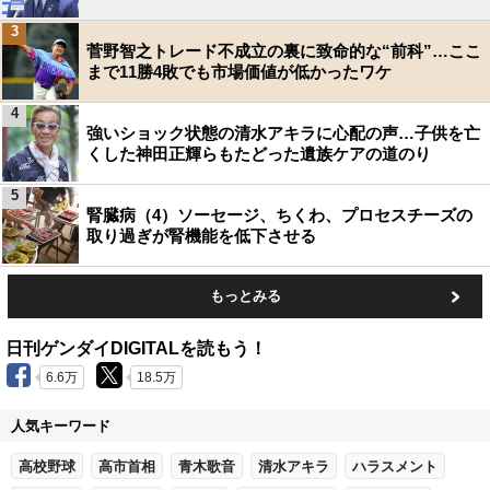
3
菅野智之トレード不成立の裏に致命的な“前科”…ここ
まで11勝4敗でも市場価値が低かったワケ
4
強いショック状態の清水アキラに心配の声…子供を亡
くした神田正輝らもたどった遺族ケアの道のり
5
腎臓病（4）ソーセージ、ちくわ、プロセスチーズの
取り過ぎが腎機能を低下させる
もっとみる
日刊ゲンダイDIGITALを読もう！
6.6万
18.5万
人気キーワード
高校野球
高市首相
青木歌音
清水アキラ
ハラスメント