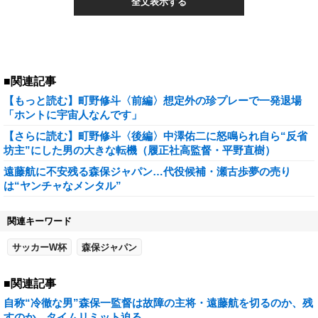
全文表示する
■関連記事
【もっと読む】町野修斗〈前編〉想定外の珍プレーで一発退場
「ホントに宇宙人なんです」
【さらに読む】町野修斗〈後編〉中澤佑二に怒鳴られ自ら“反省
坊主”にした男の大きな転機（履正社高監督・平野直樹）
遠藤航に不安残る森保ジャパン…代役候補・瀬古歩夢の売り
は“ヤンチャなメンタル”
関連キーワード
サッカーW杯
森保ジャパン
■関連記事
自称“冷徹な男”森保一監督は故障の主将・遠藤航を切るのか、残
すのか…タイムリミット迫る