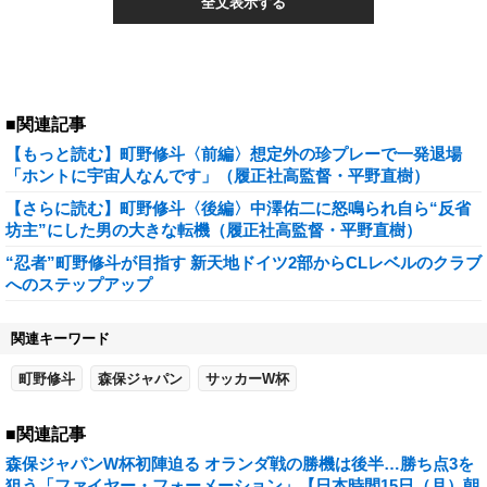
全文表示する
■関連記事
【もっと読む】町野修斗〈前編〉想定外の珍プレーで一発退場
「ホントに宇宙人なんです」（履正社高監督・平野直樹）
【さらに読む】町野修斗〈後編〉中澤佑二に怒鳴られ自ら“反省
坊主”にした男の大きな転機（履正社高監督・平野直樹）
“忍者”町野修斗が目指す 新天地ドイツ2部からCLレベルのクラブ
へのステップアップ
関連キーワード
町野修斗
森保ジャパン
サッカーW杯
■関連記事
森保ジャパンW杯初陣迫る オランダ戦の勝機は後半…勝ち点3を
狙う「ファイヤー・フォーメーション」【日本時間15日（月）朝