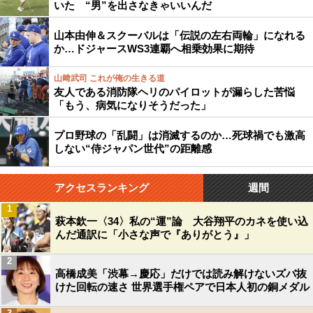
いた “男”を出さなきゃいいんだ
山本由伸＆スクーバルは「伝説の左右両輪」になれる
か…ドジャースWS3連覇へ相乗効果に期待
山﨑武司 これが俺の生きる道
友人である消防隊ヘリのパイロットが漏らした苦悩
「もう、病気になりそうだった」
プロ野球の「乱闘」は消滅するのか…死球禍でも激高
しない“侍ジャパン世代”の距離感
アクセスランキング
週間
1
萩本欽一〈34〉私の“運”論 大谷翔平のカネを使い込
んだ通訳に「小さな声で『ありがとう』」
2
高橋成美「渋幕→慶応」だけでは読み解けないズバ抜
けた回転の速さ 世界選手権ペアで日本人初の銅メダル