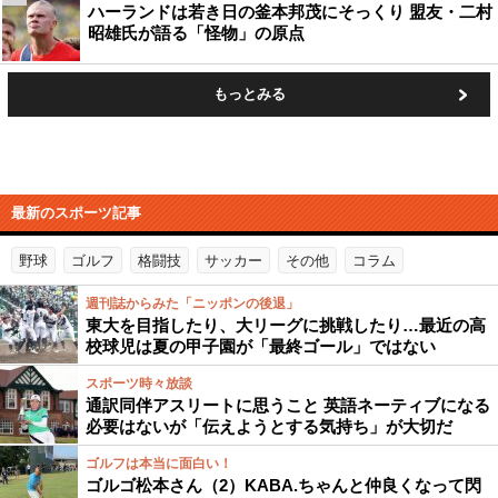
ハーランドは若き日の釜本邦茂にそっくり 盟友・二村
昭雄氏が語る「怪物」の原点
もっとみる
最新のスポーツ記事
野球
ゴルフ
格闘技
サッカー
その他
コラム
週刊誌からみた「ニッポンの後退」
東大を目指したり、大リーグに挑戦したり…最近の高
校球児は夏の甲子園が「最終ゴール」ではない
スポーツ時々放談
通訳同伴アスリートに思うこと 英語ネーティブになる
必要はないが「伝えようとする気持ち」が大切だ
ゴルフは本当に面白い！
ゴルゴ松本さん（2）KABA.ちゃんと仲良くなって閃