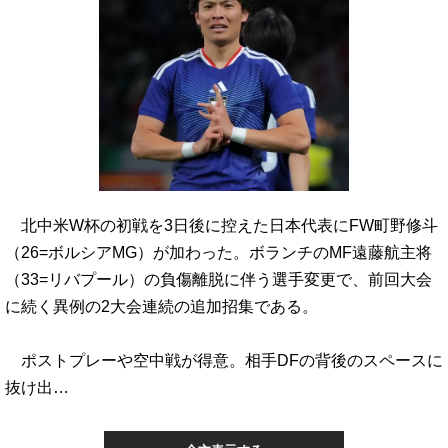
北中米W杯の初戦を3日後に控えた日本代表にFW町野修斗
（26=ボルシアMG）が加わった。ボランチのMF遠藤航主将
（33=リバプール）の負傷離脱に伴う選手変更で、前回大会
に続く異例の2大会連続の追加招集である。
ポストプレーや空中戦が得意。相手DFの背後のスペースに
抜け出…