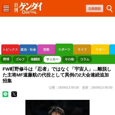
トピックス
政治・社会
芸能
スポーツ
ライフ
マネー
ボートレース
競輪
オートレース
野球
ゴルフ
格闘技
サッカー
その他
コラム
FW町野修斗は「忍者」ではなく「宇宙人」…離脱し
た主将MF遠藤航の代役として異例の2大会連続追加
招集
公開：
26/06/13 06:00
更新：
26/06/13 06:00