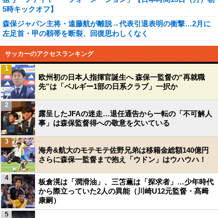
5時キックオフ】
森保ジャパン主将・遠藤航が離脱→代表引退表明の衝撃…2月に
左足首・甲の靱帯を断裂、回復思わしくなく
サッカーのアクセスランキング
1
欧州初の日本人指揮官誕生へ 森保一監督の“再就職
先”は「ベルギー1部の日系クラブ」一択か
2
露呈したJFAの迷走…退任通告から一転の「不可解人
事」は森保監督得への敬意を欠いている
3
海舟&航大のモテモテ佐野兄弟は移籍金総額140億円
さらに森保一監督まで抱え「ウドン」はウハウハ！
4
板倉滉は「潤滑油」、三笘薫は「探求者」…少年時代
から際立っていた2人の異能（川崎U12元監督・髙﨑
康嗣）
5