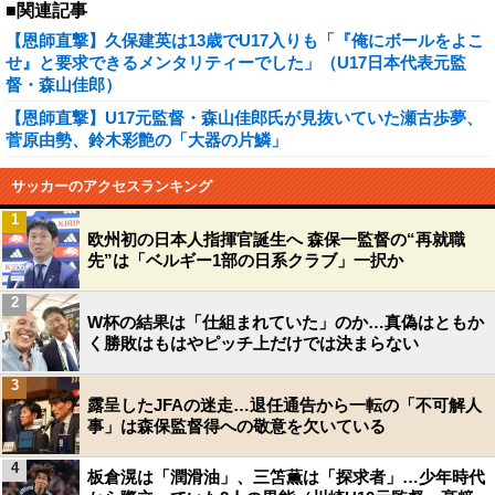
■関連記事
【恩師直撃】久保建英は13歳でU17入りも「『俺にボールをよこ
せ』と要求できるメンタリティーでした」（U17日本代表元監
督・森山佳郎）
【恩師直撃】U17元監督・森山佳郎氏が見抜いていた瀬古歩夢、
菅原由勢、鈴木彩艶の「大器の片鱗」
サッカーのアクセスランキング
1
欧州初の日本人指揮官誕生へ 森保一監督の“再就職
先”は「ベルギー1部の日系クラブ」一択か
2
W杯の結果は「仕組まれていた」のか…真偽はともか
く勝敗はもはやピッチ上だけでは決まらない
3
露呈したJFAの迷走…退任通告から一転の「不可解人
事」は森保監督得への敬意を欠いている
4
板倉滉は「潤滑油」、三笘薫は「探求者」…少年時代