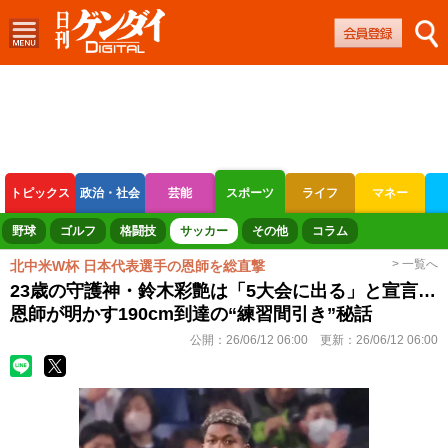
トピックス
政治・社会
芸能
スポーツ
ライフ
マネー
ボートレース
競輪
オートレース
野球
ゴルフ
格闘技
サッカー
その他
コラム
> 一覧へ
北中米W杯 日本代表選手の恩師を総直撃
23歳の守護神・鈴木彩艶は「5大会に出る」と宣言…
恩師が明かす190cm到達の“練習間引き”秘話
公開：
26/06/12 06:00
更新：
26/06/12 06:00