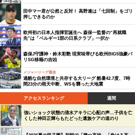
田中マー君が公然と反対！ 高野連は「七回制」をゴリ
押しできるのか
欧州初の日本人指揮官誕生へ 森保一監督の“再就職
先”は「ベルギー1部の日系クラブ」一択か
森保J守護神・鈴木彩艶 現実味帯びる欧州BIG5強豪パ
リSG移籍の吉凶
メジャーリーグ通信
過酷な自然環境と共存する大リーグ 酷暑42.7度、7時
間23分の雨天中断、WSを襲った大地震
アクセスランキング
週間
1
強いショック状態の清水アキラに心配の声…子供を亡
くした神田正輝らもたどった遺族ケアの道のり
2