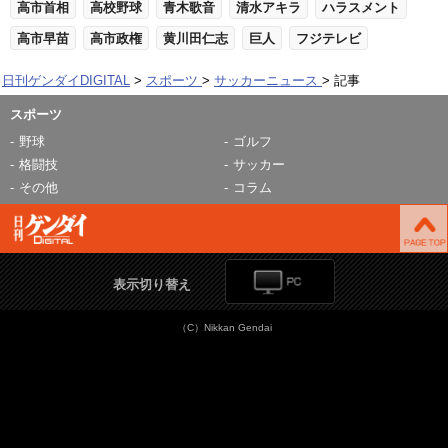
高市首相
高校野球
青木歌音
清水アキラ
ハラスメント
高市早苗
高市政権
黄川田仁志
巨人
フジテレビ
日刊ゲンダイDIGITAL
スポーツ
サッカーニュース
記事
スポーツ
野球
ゴルフ
格闘技
サッカー
その他
コラム
表示切り替え
（C）Nikkan Gendai