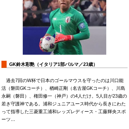
GK鈴木彩艶（イタリア1部パルマ／23歳）
過去7回のW杯で日本のゴールマウスを守ったのは川口能
活（磐田GKコーチ）、楢崎正剛（名古屋GKコーチ）、川島
永嗣（磐田）、権田修一（神戸）の4人だけ。5人目が23歳の
若き守護神である。浦和ジュニアユース時代から長きにわた
って指導した三菱重工浦和レッズレディース・工藤輝央スポ
ーツ…