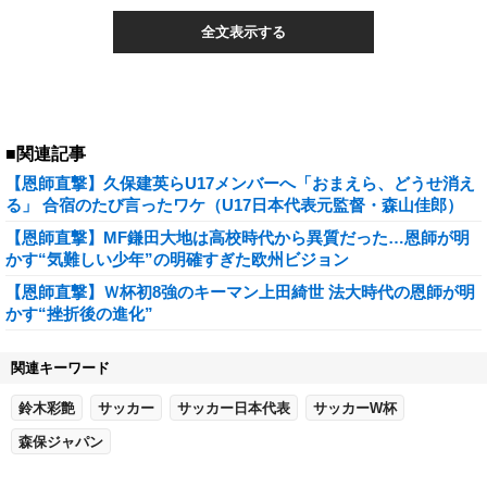
全文表示する
■関連記事
【恩師直撃】久保建英らU17メンバーへ「おまえら、どうせ消え
る」 合宿のたび言ったワケ（U17日本代表元監督・森山佳郎）
【恩師直撃】MF鎌田大地は高校時代から異質だった…恩師が明
かす“気難しい少年”の明確すぎた欧州ビジョン
【恩師直撃】Ｗ杯初8強のキーマン上田綺世 法大時代の恩師が明
かす“挫折後の進化”
関連キーワード
鈴木彩艶
サッカー
サッカー日本代表
サッカーW杯
森保ジャパン