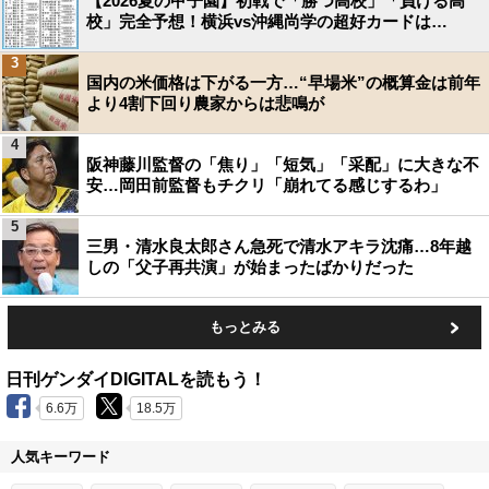
【2026夏の甲子園】初戦で「勝つ高校」「負ける高
校」完全予想！横浜vs沖縄尚学の超好カードは…
3
国内の米価格は下がる一方…“早場米”の概算金は前年
より4割下回り農家からは悲鳴が
4
阪神藤川監督の「焦り」「短気」「采配」に大きな不
安…岡田前監督もチクリ「崩れてる感じするわ」
5
三男・清水良太郎さん急死で清水アキラ沈痛…8年越
しの「父子再共演」が始まったばかりだった
もっとみる
日刊ゲンダイDIGITALを読もう！
6.6万
18.5万
人気キーワード