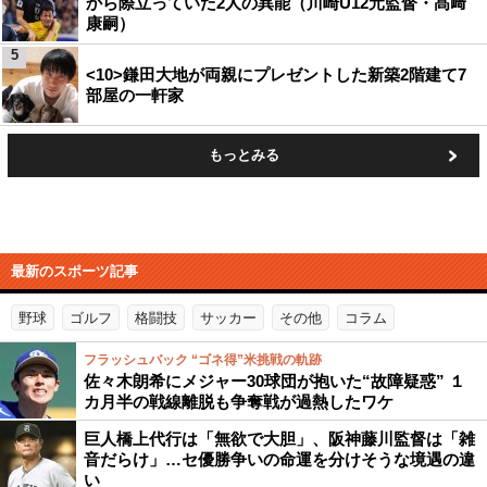
から際立っていた2人の異能（川崎U12元監督・髙﨑
康嗣）
5
<10>鎌田大地が両親にプレゼントした新築2階建て7
部屋の一軒家
もっとみる
最新のスポーツ記事
野球
ゴルフ
格闘技
サッカー
その他
コラム
フラッシュバック “ゴネ得”米挑戦の軌跡
佐々木朗希にメジャー30球団が抱いた“故障疑惑” １
カ月半の戦線離脱も争奪戦が過熱したワケ
巨人橋上代行は「無欲で大胆」、阪神藤川監督は「雑
音だらけ」…セ優勝争いの命運を分けそうな境遇の違
い