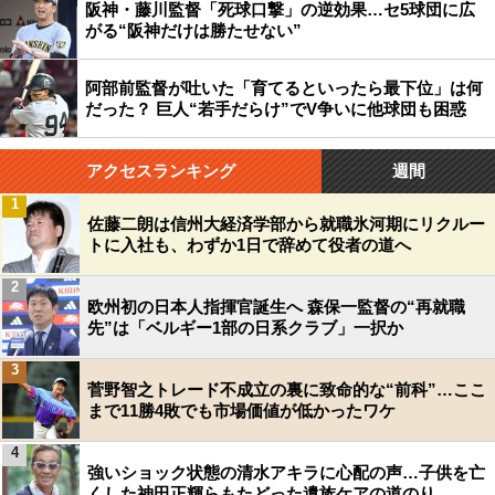
阪神・藤川監督「死球口撃」の逆効果…セ5球団に広
がる“阪神だけは勝たせない”
阿部前監督が吐いた「育てるといったら最下位」は何
だった？ 巨人“若手だらけ”でV争いに他球団も困惑
アクセスランキング
週間
1
佐藤二朗は信州大経済学部から就職氷河期にリクルー
トに入社も、わずか1日で辞めて役者の道へ
2
欧州初の日本人指揮官誕生へ 森保一監督の“再就職
先”は「ベルギー1部の日系クラブ」一択か
3
菅野智之トレード不成立の裏に致命的な“前科”…ここ
まで11勝4敗でも市場価値が低かったワケ
4
強いショック状態の清水アキラに心配の声…子供を亡
くした神田正輝らもたどった遺族ケアの道のり