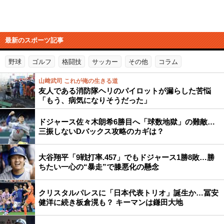
最新のスポーツ記事
野球
ゴルフ
格闘技
サッカー
その他
コラム
山﨑武司 これが俺の生きる道
友人である消防隊ヘリのパイロットが漏らした苦悩
「もう、病気になりそうだった」
ドジャース佐々木朗希6勝目へ「球数地獄」の難敵…
三振しないDバックス攻略のカギは？
大谷翔平「9戦打率.457」でもドジャース1勝8敗…勝
ちたい一心の“暴走”で膝悪化の懸念
クリスタルパレスに「日本代表トリオ」誕生か…冨安
健洋に続き板倉滉も？ キーマンは鎌田大地