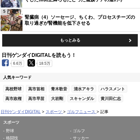
5
腎臓病（4）ソーセージ、ちくわ、プロセスチーズの
取り過ぎが腎機能を低下させる
もっとみる
日刊ゲンダイDIGITALを読もう！
6.6万
18.5万
人気キーワード
高校野球
高市首相
青木歌音
清水アキラ
ハラスメント
高市政権
高市早苗
大岩剛
スキャンダル
黄川田仁志
日刊ゲンダイDIGITAL
スポーツ
ゴルフニュース
記事
スポーツ
野球
ゴルフ
格闘技
サッカー