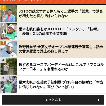
1
JGTOの残念すぎる体たらく…選手の「営業」で試合
が増えたと喜んではいられない
2
桑木志帆に誰もがメロメロ！「メンタル」「技術」
「愛嬌」3つの武器で全英制覇
3
渋野日向子 全英女子オープン4年連続予選落ち…詰め
の甘さ露呈で浮上の兆し見えず
4
短すぎるコースでバーディー合戦…これで「プロゴル
ファー日本一」を名乗れるのか
5
桑木志帆が全英女子初制覇 プロ5年目の快挙に「本当
に信じられない。喜びでいっぱい」
もっとみる