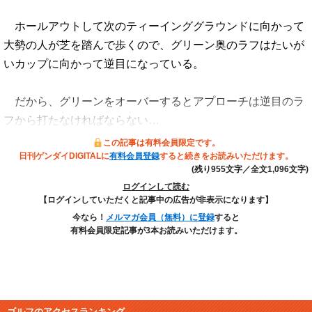
ホールアウトして次のティーインググラウンドに向かって
大勢の人が芝を踏んで歩くので、グリーン奥のラフはたいが
いカップに向かって逆目になっている。
だから、グリーンをオーバーするとアプローチは逆目のラ
フから打たなければならない…
この記事は有料会員限定です。
日刊ゲンダイDIGITALに
有料会員登録
すると続きをお読みいただけます。
(残り955文字／全文1,096文字)
ログインして読む
【ログインしていただくと記事中の広告が非表示になります】
今なら！
メルマガ会員（無料）に登録
すると
有料会員限定記事が3本お読みいただけます。
ゴルフのアクセスランキング