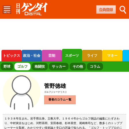
トピックス
政治・社会
芸能
スポーツ
ライフ
マネー
ボートレース
競輪
オートレース
野球
ゴルフ
格闘技
サッカー
その他
コラム
菅野徳雄
ゴルフジャーナリスト
著者のコラム一覧
１９３８年生まれ。岩手県出身。立教大卒。１９６４年からゴルフ雑誌の編集にたずさわ
り、中村寅吉をはじめ、河野高明、安田春雄、杉本英世、尾崎将司など、数多くのトッププ
レーヤーを取材。わかりやすい技術論と辛口の評論で知られる。「ゴルフ・トッププロのこ