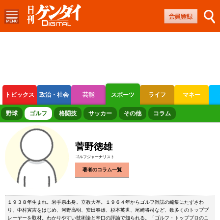
トピックス
政治・社会
芸能
スポーツ
ライフ
マネー
ボートレース
競輪
オートレース
野球
ゴルフ
格闘技
サッカー
その他
コラム
菅野徳雄
ゴルフジャーナリスト
著者のコラム一覧
１９３８年生まれ。岩手県出身。立教大卒。１９６４年からゴルフ雑誌の編集にたずさわ
り、中村寅吉をはじめ、河野高明、安田春雄、杉本英世、尾崎将司など、数多くのトッププ
レーヤーを取材。わかりやすい技術論と辛口の評論で知られる。「ゴルフ・トッププロのこ