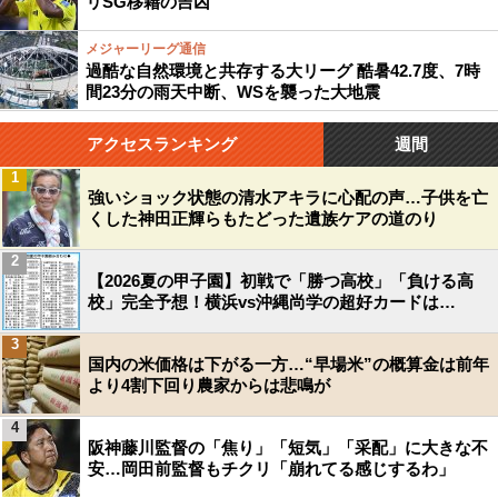
リSG移籍の吉凶
メジャーリーグ通信
過酷な自然環境と共存する大リーグ 酷暑42.7度、7時
間23分の雨天中断、WSを襲った大地震
アクセスランキング
週間
1
強いショック状態の清水アキラに心配の声…子供を亡
くした神田正輝らもたどった遺族ケアの道のり
2
【2026夏の甲子園】初戦で「勝つ高校」「負ける高
校」完全予想！横浜vs沖縄尚学の超好カードは…
3
国内の米価格は下がる一方…“早場米”の概算金は前年
より4割下回り農家からは悲鳴が
4
阪神藤川監督の「焦り」「短気」「采配」に大きな不
安…岡田前監督もチクリ「崩れてる感じするわ」