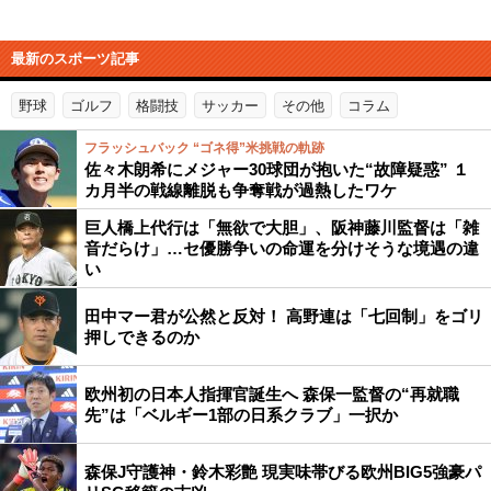
最新のスポーツ記事
野球
ゴルフ
格闘技
サッカー
その他
コラム
フラッシュバック “ゴネ得”米挑戦の軌跡
佐々木朗希にメジャー30球団が抱いた“故障疑惑” １
カ月半の戦線離脱も争奪戦が過熱したワケ
巨人橋上代行は「無欲で大胆」、阪神藤川監督は「雑
音だらけ」…セ優勝争いの命運を分けそうな境遇の違
い
田中マー君が公然と反対！ 高野連は「七回制」をゴリ
押しできるのか
欧州初の日本人指揮官誕生へ 森保一監督の“再就職
先”は「ベルギー1部の日系クラブ」一択か
森保J守護神・鈴木彩艶 現実味帯びる欧州BIG5強豪パ