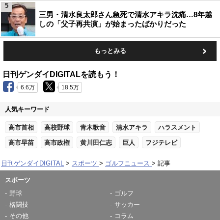
5
三男・清水良太郎さん急死で清水アキラ沈痛…8年越
しの「父子再共演」が始まったばかりだった
もっとみる
日刊ゲンダイDIGITALを読もう！
6.6万
18.5万
人気キーワード
高市首相
高校野球
青木歌音
清水アキラ
ハラスメント
高市早苗
高市政権
黄川田仁志
巨人
フジテレビ
日刊ゲンダイDIGITAL
スポーツ
ゴルフニュース
記事
スポーツ
野球
ゴルフ
格闘技
サッカー
その他
コラム