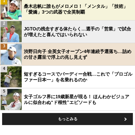
1
桑木志帆に誰もがメロメロ！「メンタル」「技術」
「愛嬌」3つの武器で全英制覇
2
JGTOの残念すぎる体たらく…選手の「営業」で試合
が増えたと喜んではいられない
3
渋野日向子 全英女子オープン4年連続予選落ち…詰め
の甘さ露呈で浮上の兆し見えず
4
短すぎるコースでバーディー合戦…これで「プロゴル
ファー日本一」を名乗れるのか
5
女子ゴルフ界に19歳新星が現る！ ほんわかビジュア
ルに似合わぬ“ド根性”エピソードも
もっとみる