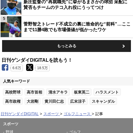
新庄監督の“再就職先”に挙がるまさかの球団 采配に
賛否もチームのテコ入れ役にうってつけ
5
菅野智之トレード不成立の裏に致命的な“前科”…ここ
まで11勝4敗でも市場価値が低かったワケ
もっとみる
日刊ゲンダイDIGITALを読もう！
6.6万
18.5万
人気キーワード
高校野球
高市首相
清水アキラ
板東英二
ハラスメント
高市政権
大岩剛
黄川田仁志
広末涼子
スキャンダル
日刊ゲンダイDIGITAL
スポーツ
ゴルフニュース
記事
スポーツ
野球
ゴルフ