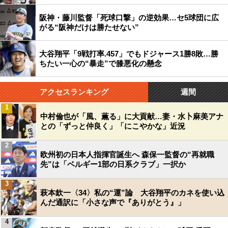
阪神・藤川監督「死球口撃」の逆効果…セ5球団に広
がる“阪神だけは勝たせない”
大谷翔平「9戦打率.457」でもドジャース1勝8敗…勝
ちたい一心の“暴走”で膝悪化の懸念
アクセスランキング
週間
1
中村倫也が「風、薫る」に大貢献…妻・水卜麻美アナ
との「ずっと仲良く」「にこやかな」近況
2
欧州初の日本人指揮官誕生へ 森保一監督の“再就職
先”は「ベルギー1部の日系クラブ」一択か
3
萩本欽一〈34〉私の“運”論 大谷翔平のカネを使い込
んだ通訳に「小さな声で『ありがとう』」
4