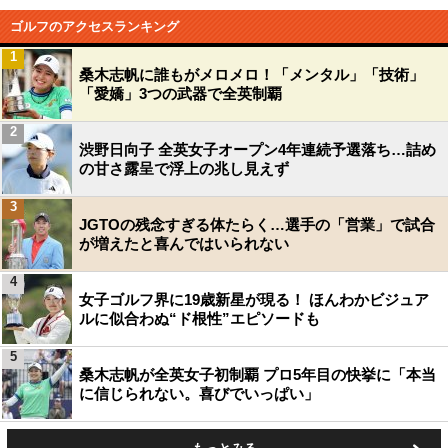
ゴルフのアクセスランキング
1
桑木志帆に誰もがメロメロ！「メンタル」「技術」
「愛嬌」3つの武器で全英制覇
2
渋野日向子 全英女子オープン4年連続予選落ち…詰め
の甘さ露呈で浮上の兆し見えず
3
JGTOの残念すぎる体たらく…選手の「営業」で試合
が増えたと喜んではいられない
4
女子ゴルフ界に19歳新星が現る！ ほんわかビジュア
ルに似合わぬ“ド根性”エピソードも
5
桑木志帆が全英女子初制覇 プロ5年目の快挙に「本当
に信じられない。喜びでいっぱい」