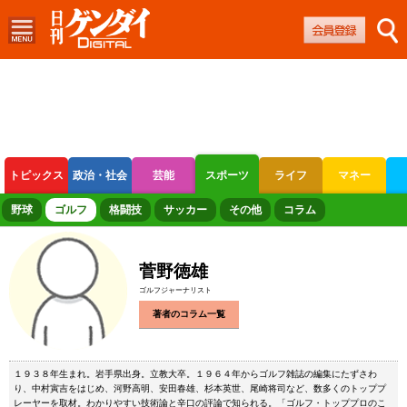
トピックス
政治・社会
芸能
スポーツ
ライフ
マネー
ボートレース
競輪
オートレース
野球
ゴルフ
格闘技
サッカー
その他
コラム
菅野徳雄
ゴルフジャーナリスト
著者のコラム一覧
１９３８年生まれ。岩手県出身。立教大卒。１９６４年からゴルフ雑誌の編集にたずさわ
り、中村寅吉をはじめ、河野高明、安田春雄、杉本英世、尾崎将司など、数多くのトッププ
レーヤーを取材。わかりやすい技術論と辛口の評論で知られる。「ゴルフ・トッププロのこ