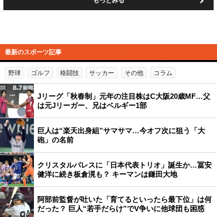
もっとみる
最新のスポーツ記事
野球
ゴルフ
格闘技
サッカー
その他
コラム
Jリーグ「秋春制」元年の注目株はC大阪20歳MF…父
は元Jリーガー、兄はベルギー1部
巨人は“楽天出身組”サマサマ…今オフ次に狙う「大
砲」の名前
クリスタルパレスに「日本代表トリオ」誕生か…冨安
健洋に続き板倉滉も？ キーマンは鎌田大地
阿部前監督が吐いた「育てるといったら最下位」は何
だった？ 巨人“若手だらけ”でV争いに他球団も困惑