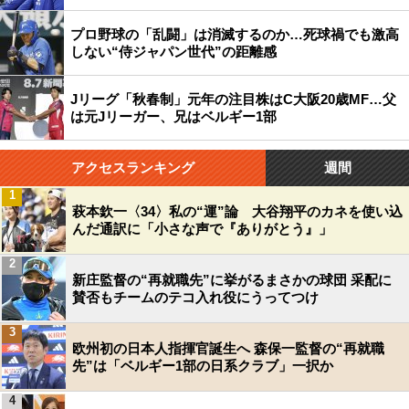
プロ野球の「乱闘」は消滅するのか…死球禍でも激高
しない“侍ジャパン世代”の距離感
Jリーグ「秋春制」元年の注目株はC大阪20歳MF…父
は元Jリーガー、兄はベルギー1部
アクセスランキング
週間
1
萩本欽一〈34〉私の“運”論 大谷翔平のカネを使い込
んだ通訳に「小さな声で『ありがとう』」
2
新庄監督の“再就職先”に挙がるまさかの球団 采配に
賛否もチームのテコ入れ役にうってつけ
3
欧州初の日本人指揮官誕生へ 森保一監督の“再就職
先”は「ベルギー1部の日系クラブ」一択か
4