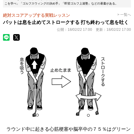
こを学べ」「ゴルフスウィングの決め手」「即習ゴルフ上達塾」などの著書がある。
> 一覧へ
絶対スコアアップする実戦レッスン
パットは息を止めてストロークする 打ち終わって息を吐く
公開：
18/02/22 17:00
更新：
18/02/22 17:00
ラウンド中に起きる心筋梗塞や脳卒中の７５％はグリーン