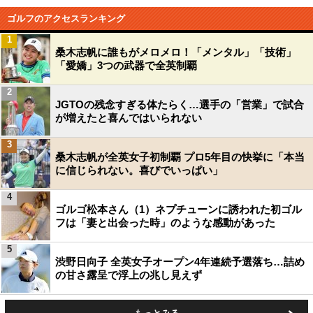
ゴルフのアクセスランキング
1
桑木志帆に誰もがメロメロ！「メンタル」「技術」
「愛嬌」3つの武器で全英制覇
2
JGTOの残念すぎる体たらく…選手の「営業」で試合
が増えたと喜んではいられない
3
桑木志帆が全英女子初制覇 プロ5年目の快挙に「本当
に信じられない。喜びでいっぱい」
4
ゴルゴ松本さん（1）ネプチューンに誘われた初ゴル
フは「妻と出会った時」のような感動があった
5
渋野日向子 全英女子オープン4年連続予選落ち…詰め
の甘さ露呈で浮上の兆し見えず