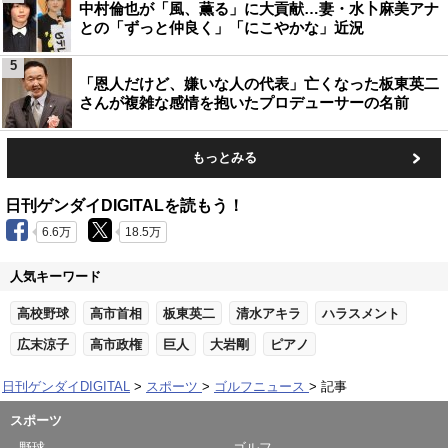
中村倫也が「風、薫る」に大貢献…妻・水卜麻美アナ
との「ずっと仲良く」「にこやかな」近況
5
「恩人だけど、嫌いな人の代表」亡くなった板東英二
さんが複雑な感情を抱いたプロデューサーの名前
もっとみる
日刊ゲンダイDIGITALを読もう！
6.6万
18.5万
人気キーワード
高校野球
高市首相
板東英二
清水アキラ
ハラスメント
広末涼子
高市政権
巨人
大岩剛
ピアノ
日刊ゲンダイDIGITAL
スポーツ
ゴルフニュース
記事
スポーツ
野球
ゴルフ