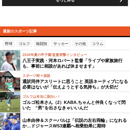
もっとみる
最新のスポーツ記事
野球
ゴルフ
格闘技
サッカー
その他
コラム
2026年夏の甲子園 監督突撃インタビュー
八王子実践・河本ロバート監督「ライブや家族旅行
も、事前に相談があれば休ませます」
スポーツ時々放談
通訳同伴アスリートに思うこと 英語ネーティブになる
必要はないが「伝えようとする気持ち」が大切だ
ゴルフは本当に面白い！
ゴルゴ松本さん（2）KABA.ちゃんと仲良くなって閃
いた “男”を出さなきゃいいんだ
山本由伸＆スクーバルは「伝説の左右両輪」になれる
か…ドジャースWS3連覇へ相乗効果に期待