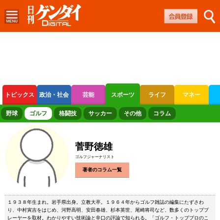
トピックス
政治・社会
芸能
スポーツ
ライフ
マネー
ボートレース
競輪
オートレース
野球
ゴルフ
格闘技
サッカー
その他
コラム
菅野徳雄
ゴルフジャーナリスト
著者のコラム一覧
１９３８年生まれ。岩手県出身。立教大卒。１９６４年からゴルフ雑誌の編集にたずさわ
り、中村寅吉をはじめ、河野高明、安田春雄、杉本英世、尾崎将司など、数多くのトッププ
レーヤーを取材。わかりやすい技術論と辛口の評論で知られる。「ゴルフ・トッププロのこ