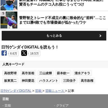
賛否もチームのテコ入れ役にうってつけ
5
菅野智之トレード不成立の裏に致命的な“前科”…ここ
まで11勝4敗でも市場価値が低かったワケ
もっとみる
日刊ゲンダイDIGITALを読もう！
6.6万
18.5万
人気キーワード
高校野球
高市首相
三山凌輝
萩本欽一
清水アキラ
板東英二
神田愛花
ハラスメント
三田佳子
高市政権
日刊ゲンダイDIGITAL
芸能
芸能ニュース
記事
芸能
芸能
グラビア