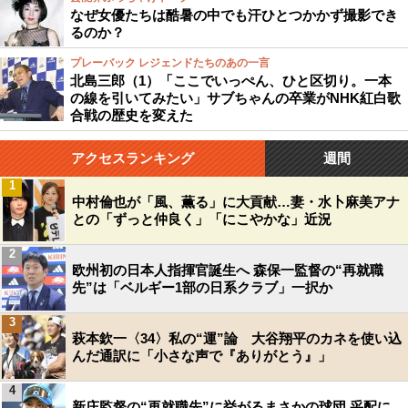
なぜ女優たちは酷暑の中でも汗ひとつかかず撮影でき
るのか？
プレーバック レジェンドたちのあの一言
北島三郎（1）「ここでいっぺん、ひと区切り。一本
の線を引いてみたい」サブちゃんの卒業がNHK紅白歌
合戦の歴史を変えた
アクセスランキング
週間
1
中村倫也が「風、薫る」に大貢献…妻・水卜麻美アナ
との「ずっと仲良く」「にこやかな」近況
2
欧州初の日本人指揮官誕生へ 森保一監督の“再就職
先”は「ベルギー1部の日系クラブ」一択か
3
萩本欽一〈34〉私の“運”論 大谷翔平のカネを使い込
んだ通訳に「小さな声で『ありがとう』」
4
新庄監督の“再就職先”に挙がるまさかの球団 采配に