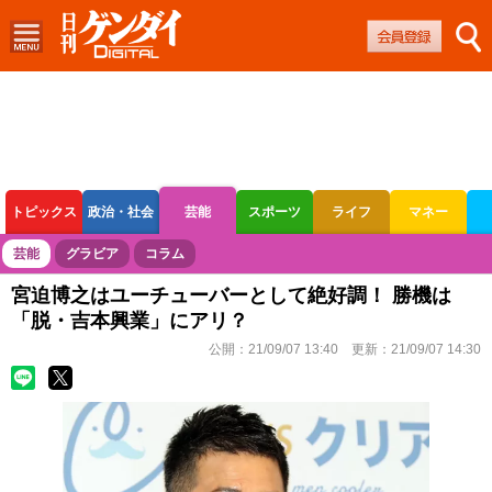
トピックス
政治・社会
芸能
スポーツ
ライフ
マネー
ボートレース
競輪
オートレース
芸能
グラビア
コラム
宮迫博之はユーチューバーとして絶好調！ 勝機は
「脱・吉本興業」にアリ？
公開：
21/09/07 13:40
更新：
21/09/07 14:30