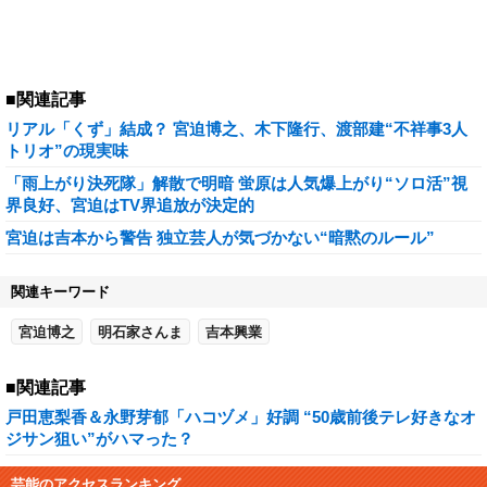
■関連記事
リアル「くず」結成？ 宮迫博之、木下隆行、渡部建“不祥事3人
トリオ”の現実味
「雨上がり決死隊」解散で明暗 蛍原は人気爆上がり“ソロ活”視
界良好、宮迫はTV界追放が決定的
宮迫は吉本から警告 独立芸人が気づかない“暗黙のルール”
関連キーワード
宮迫博之
明石家さんま
吉本興業
■関連記事
戸田恵梨香＆永野芽郁「ハコヅメ」好調 “50歳前後テレ好きなオ
ジサン狙い”がハマった？
芸能のアクセスランキング