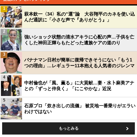
1
萩本欽一〈34〉私の“運”論 大谷翔平のカネを使い込
んだ通訳に「小さな声で『ありがとう』」
2
強いショック状態の清水アキラに心配の声…子供を亡
くした神田正輝らもたどった遺族ケアの道のり
3
バナナマン日村が簡単に復帰できそうにない「もう1
つの理由」…レギュラー11本抱える人気者のジレンマ
4
中村倫也が「風、薫る」に大貢献…妻・水卜麻美アナ
との「ずっと仲良く」「にこやかな」近況
5
石原プロ「炊き出しの流儀」 被災地一番乗りがエラい
わけではない
もっとみる