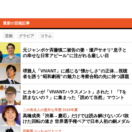
最新の芸能記事
芸能
グラビア
コラム
元ジャンポケ斉藤慎二被告の妻・瀬戸サオリ“息子と
の幸せな日常アピール”に注がれる厳しい目
堺雅人「VIVANT」に感じる“懐かしさ”の正体…視聴
者を誘う“昭和劇画”の魅力と考察合戦の先に待つ課題
ヒカキンが「VIVANTハラスメント」された！ 「Tを
読まないの？」に集まった「読めて当然」マウント
この有名人の意外な学歴 2026年夏
高橋成美「渋幕→慶応」だけでは読み解けないズバ抜
けた回転の速さ 世界選手権ペアで日本人初の銅メダル
芸能界ぶっちゃけトーク