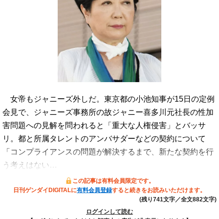
女帝もジャニーズ外しだ。東京都の小池知事が15日の定例
会見で、ジャニーズ事務所の故ジャニー喜多川元社長の性加
害問題への見解を問われると「重大な人権侵害」とバッサ
リ。都と所属タレントのアンバサダーなどの契約について
「コンプライアンスの問題が解決するまで、新たな契約を行
う考えはない…
この記事は有料会員限定です。
日刊ゲンダイDIGITALに
有料会員登録
すると続きをお読みいただけます。
(残り741文字／全文882文字)
ログインして読む