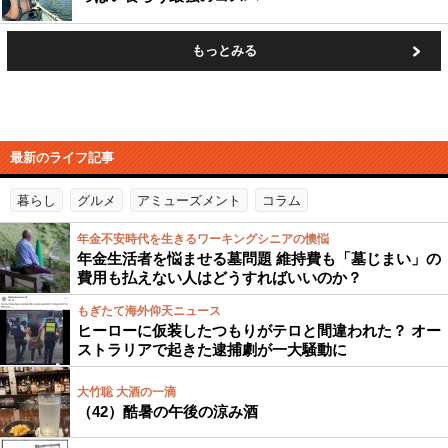
もっとみる
最新のライフ記事
暮らし
グルメ
アミューズメント
コラム
年金不安時代を生きるワーキングシニアの懊悩
年金生活者を悩ませる墓問題 維持費も「墓じまい」の
費用も払えない人はどうすればいいのか？
もぎたて海外仰天ニュース
ヒーローに仮装したつもりがテロと間違われた？ オー
ストラリアで起きた逮捕劇が一大騒動に
大竹聡 大酒の一滴
（42）酷暑の午後の涼み酒