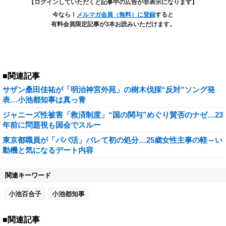
【ログインしていただくと記事中の広告が非表示になります】
今なら！
メルマガ会員（無料）に登録
すると
有料会員限定記事が3本お読みいただけます。
■関連記事
サザン桑田佳祐が「明治神宮外苑」の樹木伐採“反対”ソング発
表…小池都知事は真っ青
ジャニーズ性被害「救済制度」“国の関与”めぐり賛否のナゼ…23
年前に問題視も国会でスルー
東京都職員が「パパ活」バレて初の処分…25歳女性主事の軽～い
動機と気になるデート内容
関連キーワード
小池百合子
小池都知事
■関連記事