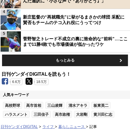
んだ通訳に「小さな声で『ありがとう』」
4
新庄監督の“再就職先”に挙がるまさかの球団 采配に
賛否もチームのテコ入れ役にうってつけ
5
菅野智之トレード不成立の裏に致命的な“前科”…ここ
まで11勝4敗でも市場価値が低かったワケ
もっとみる
日刊ゲンダイDIGITALを読もう！
6.6万
18.5万
人気キーワード
高校野球
高市首相
三山凌輝
清水アキラ
板東英二
ハラスメント
三田佳子
高市政権
大岩剛
黄川田仁志
日刊ゲンダイDIGITAL
ライフ
暮らしニュース
記事