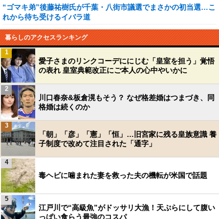
“ゴマキ弟”後藤祐樹氏が千葉・八街市議選でまさかの初当選…こ
れから待ち受けるイバラ道
暮らしのアクセスランキング
1
愛子さまのリンクコーデににじむ「皇室を担う」覚悟
の表れ 皇室典範改正にご本人の心中やいかに
2
川口春奈&板倉滉もそう？ なぜ格差婚はつまづき、同
格婚は続くのか
3
「朝」「彦」「憲」「恒」…旧宮家に残る皇族意識 養
子制度で改めて注目された「通字」
4
毒ヘビに噛まれた妻を救った夫の機転が米国で話題
5
江戸川で“高級魚”がドッサリ大漁！天ぷらにして腹い
っぱい食らう最強のコスパ