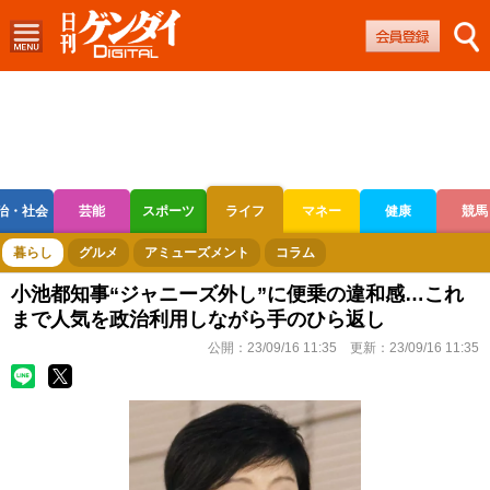
治・社会
芸能
スポーツ
ライフ
マネー
健康
競馬
ボートレース
競輪
オートレース
暮らし
グルメ
アミューズメント
コラム
小池都知事“ジャニーズ外し”に便乗の違和感…これ
まで人気を政治利用しながら手のひら返し
公開：
23/09/16 11:35
更新：
23/09/16 11:35