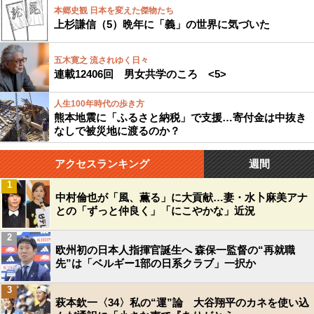
本郷史観 日本を変えた傑物たち
上杉謙信（5）晩年に「義」の世界に気づいた
五木寛之 流されゆく日々
連載12406回 男女共学のころ <5>
人生100年時代の歩き方
熊本地震に「ふるさと納税」で支援…寄付金は中抜き
なしで被災地に渡るのか？
アクセスランキング
週間
1
中村倫也が「風、薫る」に大貢献…妻・水卜麻美アナ
との「ずっと仲良く」「にこやかな」近況
2
欧州初の日本人指揮官誕生へ 森保一監督の“再就職
先”は「ベルギー1部の日系クラブ」一択か
3
萩本欽一〈34〉私の“運”論 大谷翔平のカネを使い込