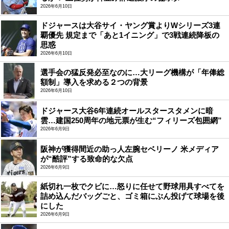
2026年6月10日
ドジャースは大谷サイ・ヤング賞よりWシリーズ3連
覇優先 規定まで「あと1イニング」で3戦連続降板の
思惑
2026年6月10日
選手会の猛反発必至なのに…大リーグ機構が「年俸総
額制」導入を求める２つの背景
2026年6月10日
ドジャース大谷6年連続オールスタースタメンに暗
雲…建国250周年の地元票が生む“フィリーズ包囲網”
2026年6月9日
阪神が獲得間近の助っ人左腕セベリーノ 米メディア
が“酷評”する致命的な欠点
2026年6月9日
紙切れ一枚でクビに…怒りに任せて野球用具すべてを
詰め込んだバッグごと、ゴミ箱にぶん投げて球場を後
にした
2026年6月9日