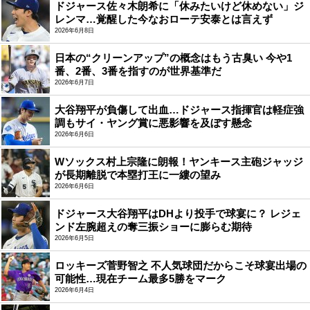
ドジャース佐々木朗希に「休みたいけど休めない」ジ
レンマ…覚醒した今なおローテ安泰とは言えず
2026年6月8日
日本の“クリーンアップ”の概念はもう古臭い 今や1
番、2番、3番を指すのが世界基準だ
2026年6月7日
大谷翔平が負傷して出血…ドジャース指揮官は軽症強
調もサイ・ヤング賞に悪影響を及ぼす懸念
2026年6月6日
Wソックス村上宗隆に朗報！ヤンキース主砲ジャッジ
が長期離脱で本塁打王に一縷の望み
2026年6月6日
ドジャース大谷翔平はDHより投手で球宴に？ レジェ
ンド左腕超えの奪三振ショーに膨らむ期待
2026年6月5日
ロッキーズ菅野智之 不人気球団だからこそ球宴出場の
可能性…現在チーム最多5勝をマーク
2026年6月4日