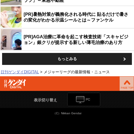
ラフ」～東急不動産
[PR]暑熱対策が義務化される時代に 貼るだけで暑さ
の変化がわかる示温シールとは～ファンケル
[PR]AGA治療に革命を起こす検査技術「スキャビジ
ョン」銀クリが提示する新しい薄毛治療のあり方
もっとみる
日刊ゲンダイDIGITAL
メジャーリーグの最新情報・ニュース
表示切り替え
（C）Nikkan Gendai