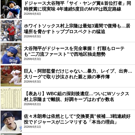
ドジャース大谷翔平「サイ・ヤング賞&首位打者」同
時授賞に現実味 4年連続5度目のMVPは既定路線
2026年6月4日
ホワイトソックス村上宗隆は最短3週間で復帰も…居
場所を脅かすトッププロスペクトの猛追
2026年6月3日
大谷翔平がドジャースを完全掌握！ 打順もローテ
も“二刀流ファースト”で西地区独走態勢
2026年6月3日
巨人・阿部監督だけじゃない…暴力、レイプ、出奔…
大リーグで取り沙汰された親と娘の事件簿
2026年6月3日
【表あり】WBC組の深刻後遺症…ついにWソックス
村上宗隆まで離脱、好調キープはわずか数名
2026年6月2日
佐々木朗希は依然として“交換要員”候補…3戦連続好
投でドジャースがニンマリする「本当の理由」
2026年6月1日