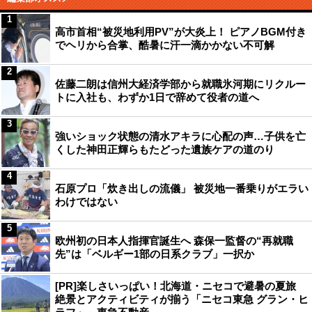
1
高市首相“被災地利用PV”が大炎上！ ピアノBGM付き
でヘリから合掌、酷暑に汗一滴かかない不可解
2
佐藤二朗は信州大経済学部から就職氷河期にリクルー
トに入社も、わずか1日で辞めて役者の道へ
3
強いショック状態の清水アキラに心配の声…子供を亡
くした神田正輝らもたどった遺族ケアの道のり
4
石原プロ「炊き出しの流儀」 被災地一番乗りがエラい
わけではない
5
欧州初の日本人指揮官誕生へ 森保一監督の“再就職
先”は「ベルギー1部の日系クラブ」一択か
[PR]楽しさいっぱい！北海道・ニセコで避暑の夏旅
絶景とアクティビティが揃う「ニセコ東急 グラン・ヒ