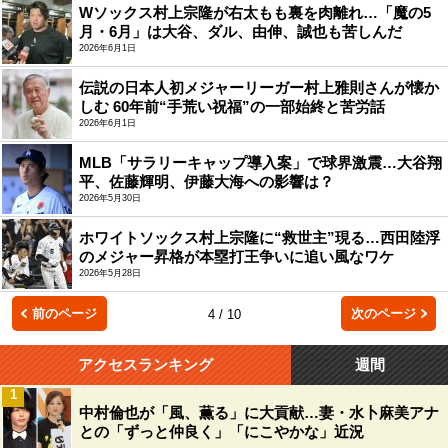
Wソックス村上宗隆が右太もも裏を肉離れ…「魔の5
月・6月」は大谷、ダル、由伸、誠也も苦しんだ
2026年6月1日
伝説の日本人初メジャーリーガー村上雅則さんが懐か
しむ 60年前“手荒い祝福”の一部始終と苦労話
2026年6月1日
MLB「サラリーキャップ導入案」で球界激震…大谷翔
平、佐藤輝明、伊藤大海への影響は？
2026年5月30日
ホワイトソックス村上宗隆に“救世主”現る…西田陸浮
のメジャー昇格が本塁打王争いに追い風なワケ
2026年5月28日
前のページ
次のページ
4 / 10
アクセスランキング
週間
1
中村倫也が「風、薫る」に大貢献…妻・水卜麻美アナ
との「ずっと仲良く」「にこやかな」近況