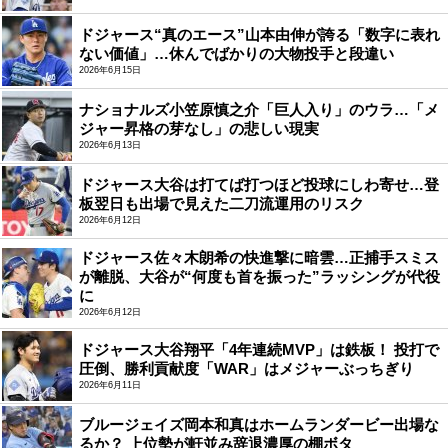
ドジャース“真のエース”山本由伸が誇る「数字に表れ
ない価値」…休んでばかりの大物投手と段違い
2026年6月15日
ナショナルズ小笠原慎之介「巨人入り」のウラ…「メ
ジャー昇格の芽なし」の悲しい現実
2026年6月13日
ドジャース大谷は打てば打つほど投球にしわ寄せ…登
板翌日も出場で見えた二刀流運用のリスク
2026年6月12日
ドジャース佐々木朗希の快進撃に暗雲…正捕手スミス
が離脱、大谷が“何度も首を振った”ラッシングが代役
に
2026年6月12日
ドジャース大谷翔平「4年連続MVP」は鉄板！ 投打で
圧倒、勝利貢献度「WAR」はメジャーぶっちぎり
2026年6月11日
ブルージェイズ岡本和真はホームランダービー出場な
るか？ 上位勢が軒並み辞退濃厚の棚ボタ