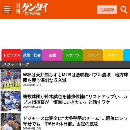
トピックス
政治・社会
芸能
スポーツ
ライフ
マネー
メジャーリーグ
ボートレース
競輪
オートレース
W杯は天井知らずもMLBは放映権バブル崩壊…地方球
団を襲う深刻な収入減
2026年6月17日
複数球団が鈴木誠也を補強候補にリストアップか…カ
ブス指揮官が「慎重にいきたい」と話すワケ
2026年6月16日
ドジャースは完全に“大谷翔平のチーム”…同僚にシワ
寄せでも「中6日&休日前」固定の波紋
2026年6月16日