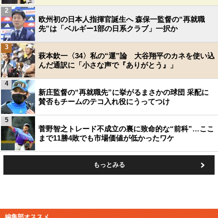
2
欧州初の日本人指揮官誕生へ 森保一監督の“再就職
先”は「ベルギー1部の日系クラブ」一択か
3
萩本欽一〈34〉私の“運”論 大谷翔平のカネを使い込
んだ通訳に「小さな声で『ありがとう』」
4
新庄監督の“再就職先”に挙がるまさかの球団 采配に
賛否もチームのテコ入れ役にうってつけ
5
菅野智之トレード不成立の裏に致命的な“前科”…ここ
まで11勝4敗でも市場価値が低かったワケ
もっとみる
編集部オススメ