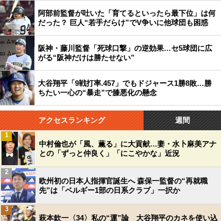
阿部前監督が吐いた「育てるといったら最下位」は何
だった？ 巨人“若手だらけ”でV争いに他球団も困惑
阪神・藤川監督「死球口撃」の逆効果…セ5球団に広
がる“阪神だけは勝たせない”
大谷翔平「9戦打率.457」でもドジャース1勝8敗…勝
ちたい一心の“暴走”で膝悪化の懸念
アクセスランキング
週間
1
中村倫也が「風、薫る」に大貢献…妻・水卜麻美アナ
との「ずっと仲良く」「にこやかな」近況
2
欧州初の日本人指揮官誕生へ 森保一監督の“再就職
先”は「ベルギー1部の日系クラブ」一択か
3
萩本欽一〈34〉私の“運”論 大谷翔平のカネを使い込