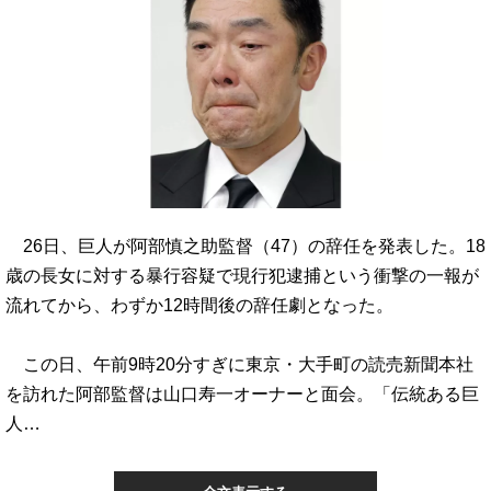
26日、巨人が阿部慎之助監督（47）の辞任を発表した。18
歳の長女に対する暴行容疑で現行犯逮捕という衝撃の一報が
流れてから、わずか12時間後の辞任劇となった。
この日、午前9時20分すぎに東京・大手町の読売新聞本社
を訪れた阿部監督は山口寿一オーナーと面会。「伝統ある巨
人…