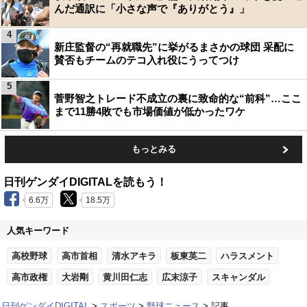
んだ通訳に「小さな声で『ありがとう』」
4
新庄監督の“再就職先”に挙がるまさかの球団 采配に
賛否もチームのテコ入れ役にうってつけ
5
菅野智之トレード不成立の裏に致命的な“前科”…ここ
まで11勝4敗でも市場価値が低かったワケ
もっとみる
日刊ゲンダイDIGITALを読もう！
6.6万
18.5万
人気キーワード
高校野球
高市首相
清水アキラ
板東英二
ハラスメント
高市政権
大岩剛
黄川田仁志
広末涼子
スキャンダル
日刊ゲンダイDIGITAL
スポーツ
野球ニュース
記事