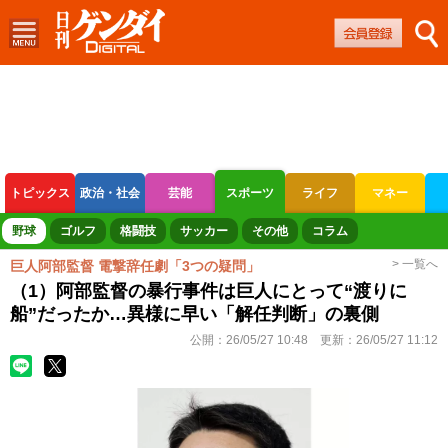
トピックス
政治・社会
芸能
スポーツ
ライフ
マネー
ボートレース
競輪
オートレース
野球
ゴルフ
格闘技
サッカー
その他
コラム
> 一覧へ
巨人阿部監督 電撃辞任劇「3つの疑問」
（1）阿部監督の暴行事件は巨人にとって“渡りに
船”だったか…異様に早い「解任判断」の裏側
公開：
26/05/27 10:48
更新：
26/05/27 11:12