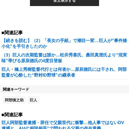
全文表示する
■関連記事
【続きを読む】（2）「長女の手紙」で潮目一変…巨人が“事件矮
小化”を手引きしたのか
（3）巨人の次期監督は誰か…松井秀喜氏、桑田真澄氏より“現実
味”帯びる原辰徳氏の4度目登板
巨人・橋上秀樹監督代行とは何者か…原辰徳氏には干され、阿部
監督が心酔した“野村ID野球”の継承者
関連キーワード
阿部慎之助
巨人
■関連記事
巨人阿部監督逮捕・辞任で父親世代に衝撃…他人事ではないDV
逮捕と、AIが“相談相手”で問われる父親の存在意義