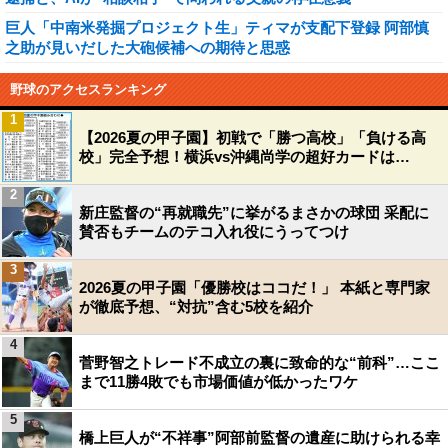
巨人「中南米発掘プロジェクト生」ティマが支配下登録 阿部慎
之助が見いだした大砲候補への期待と思惑
野球のアクセスランキング
1
【2026夏の甲子園】初戦で「勝つ高校」「負ける高
校」完全予想！横浜vs沖縄尚学の超好カードは…
2
新庄監督の“再就職先”に挙がるまさかの球団 采配に
賛否もチームのテコ入れ役にうってつけ
3
2026夏の甲子園「優勝校はココだ！」 本紙と専門家
が徹底予想、“対抗”含む5校を紹介
4
菅野智之トレード不成立の裏に致命的な“前科”…ここ
まで11勝4敗でも市場価値が低かったワケ
5
橋上巨人が“不祥事”阿部前監督の遺産に助けられる幸