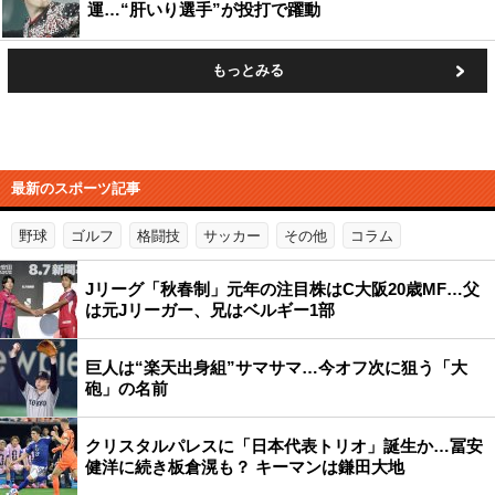
運…“肝いり選手”が投打で躍動
もっとみる
最新のスポーツ記事
野球
ゴルフ
格闘技
サッカー
その他
コラム
Jリーグ「秋春制」元年の注目株はC大阪20歳MF…父
は元Jリーガー、兄はベルギー1部
巨人は“楽天出身組”サマサマ…今オフ次に狙う「大
砲」の名前
クリスタルパレスに「日本代表トリオ」誕生か…冨安
健洋に続き板倉滉も？ キーマンは鎌田大地