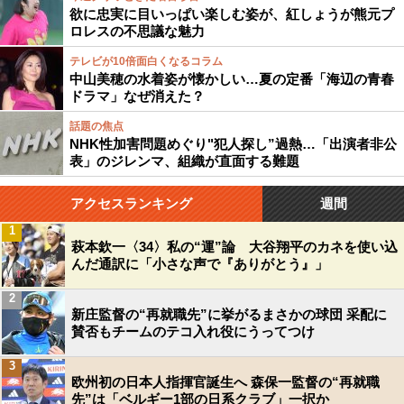
欲に忠実に目いっぱい楽しむ姿が、紅しょうが熊元プ
ロレスの不思議な魅力
テレビが10倍面白くなるコラム
中山美穂の水着姿が懐かしい…夏の定番「海辺の青春
ドラマ」なぜ消えた？
話題の焦点
NHK性加害問題めぐり"犯人探し”過熱…「出演者非公
表」のジレンマ、組織が直面する難題
アクセスランキング
週間
1
萩本欽一〈34〉私の“運”論 大谷翔平のカネを使い込
んだ通訳に「小さな声で『ありがとう』」
2
新庄監督の“再就職先”に挙がるまさかの球団 采配に
賛否もチームのテコ入れ役にうってつけ
3
欧州初の日本人指揮官誕生へ 森保一監督の“再就職
先”は「ベルギー1部の日系クラブ」一択か