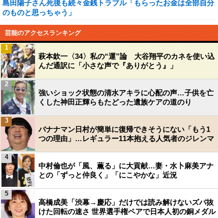
島田陽子さん死後も続々金銭トラブル「もらったお金は全部自分
のものと思っちゃう」
芸能のアクセスランキング
1
萩本欽一〈34〉私の“運”論 大谷翔平のカネを使い込
んだ通訳に「小さな声で『ありがとう』」
2
強いショック状態の清水アキラに心配の声…子供を亡
くした神田正輝らもたどった遺族ケアの道のり
3
バナナマン日村が簡単に復帰できそうにない「もう1
つの理由」…レギュラー11本抱える人気者のジレンマ
4
中村倫也が「風、薫る」に大貢献…妻・水卜麻美アナ
との「ずっと仲良く」「にこやかな」近況
5
高橋成美「渋幕→慶応」だけでは読み解けないズバ抜
けた回転の速さ 世界選手権ペアで日本人初の銅メダル