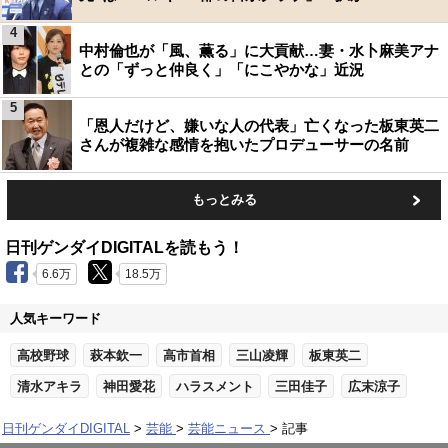
4
中村倫也が「風、薫る」に大貢献…妻・水卜麻美アナ
との「ずっと仲良く」「にこやかな」近況
5
「恩人だけど、嫌いな人の代表」亡くなった板東英二
さんが複雑な感情を抱いたプロデューサーの名前
もっとみる
日刊ゲンダイDIGITALを読もう！
6.6万
18.5万
人気キーワード
高校野球
萩本欽一
高市首相
三山凌輝
板東英二
清水アキラ
神田愛花
ハラスメント
三田佳子
広末涼子
日刊ゲンダイDIGITAL
芸能
芸能ニュース
記事