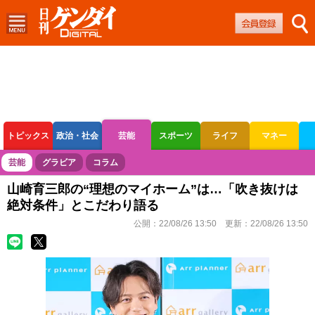
トピックス
政治・社会
芸能
スポーツ
ライフ
マネー
ボートレース
競輪
オートレース
芸能
グラビア
コラム
山崎育三郎の“理想のマイホーム”は…「吹き抜けは
絶対条件」とこだわり語る
公開：
22/08/26 13:50
更新：
22/08/26 13:50