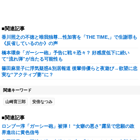
■関連記事
香川照之の不徳と唯我独尊…性加害を「THE TIME,」で生謝罪も
《反省しているのか》の声
橋本環奈「ガーシー砲」予告に戦々恐々？ 好感度低下に続い
て“流れ弾”が当たる可能性も
篠田麻里子に浮気疑惑&別居報道 後輩俳優らと夜遊び→欲望に忠
実な“アクティブ妻”に？
関連キーワード
山崎育三郎
安倍なつみ
■関連記事
ロンブー淳「ガーシー砲」被弾！ “女癖の悪さ”露呈で悲願の政
界進出に黄色信号