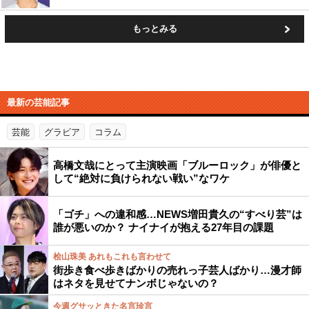
もっとみる
最新の芸能記事
芸能
グラビア
コラム
高橋文哉にとって主演映画「ブルーロック」が俳優と
して“絶対に負けられない戦い”なワケ
「ゴチ」への違和感…NEWS増田貴久の“すべり芸”は
誰が悪いのか？ ナイナイが抱える27年目の課題
桧山珠美 あれもこれも言わせて
街歩き食べ歩きばかりの売れっ子芸人ばかり…漫才師
はネタを見せてナンボじゃないの？
今週グサッときた名言珍言