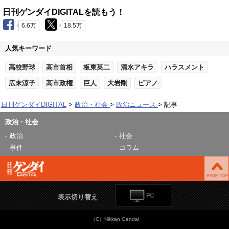
日刊ゲンダイDIGITALを読もう！
6.6万
18.5万
人気キーワード
高校野球
高市首相
板東英二
清水アキラ
ハラスメント
広末涼子
高市政権
巨人
大岩剛
ピアノ
日刊ゲンダイDIGITAL
政治・社会
政治ニュース
記事
政治・社会
政治
社会
事件
コラム
表示切り替え
（C）Nikkan Gendai