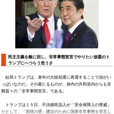
民主主義を敵に回し、非常事態宣言でやりたい放題のト
ランプにへつらう危うさ
結局トランプは、来年の大統領選に再選することで頭がい
っぱいなのだ。その最たるものが、身内の共和党内からも非
難囂々の「非常事態宣言」である。
トランプは１５日、不法移民流入が「安全保障上の脅威」
だとして、「国境の壁」建設のために国家非常事態を宣言し