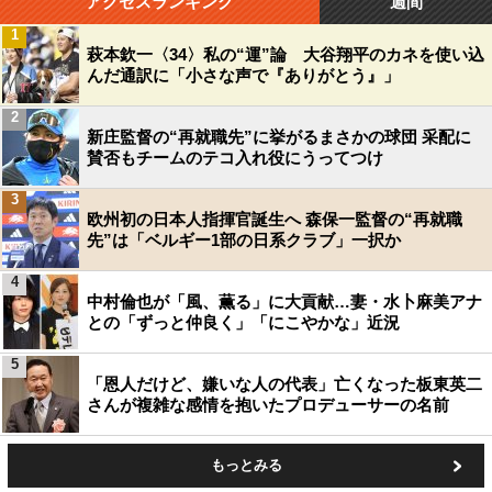
アクセスランキング
週間
1
萩本欽一〈34〉私の“運”論 大谷翔平のカネを使い込
んだ通訳に「小さな声で『ありがとう』」
2
新庄監督の“再就職先”に挙がるまさかの球団 采配に
賛否もチームのテコ入れ役にうってつけ
3
欧州初の日本人指揮官誕生へ 森保一監督の“再就職
先”は「ベルギー1部の日系クラブ」一択か
4
中村倫也が「風、薫る」に大貢献…妻・水卜麻美アナ
との「ずっと仲良く」「にこやかな」近況
5
「恩人だけど、嫌いな人の代表」亡くなった板東英二
さんが複雑な感情を抱いたプロデューサーの名前
もっとみる