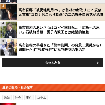
3
高市官邸「被災地利用PV」が首相の命取りに？ 安倍
元首相“コロナおこもり動画”の二の舞を自民党が危惧
4
高市首相のあいさつはコピペ率85％…「広島への思
い」石破前首相・愛子内親王とは絶望的格差
5
高市首相の早過ぎた「熊本訪問」の背景…震災から1
週間たたず“視察強行”に批判殺到の案の定
もっとみる
最新の政治・社会記事
政治
社会
事件
コラム