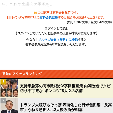
た。これで米議会の承認を…
この記事は有料会員限定です。
日刊ゲンダイDIGITALに
有料会員登録
すると続きをお読みいただけます。
(残り1,287文字／全文1,428文字)
ログインして読む
【ログインしていただくと記事中の広告が非表示になります】
今なら！
メルマガ会員（無料）に登録
すると
有料会員限定記事が3本お読みいただけます。
政治のアクセスランキング
1
支持率急落の高市政権がV字回復画策 内閣改造でクビ
切り不可避な“ポンコツ”5大臣の名前
2
トランプ大統領もそっぽ 表面化した日米包囲網「反高
市」うねり急拡大…2大後ろ盾が剥落