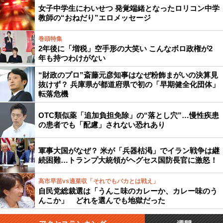
女子中学生にわいせつ 発覚端緒となったロリコン中学
教師の“おねだり”エロメッセージ
巻頭特集
2年後に「増税」空手形の大笑い こんなボロ政権が2
年も持つわけがない
“財政のプロ”斎藤元彦知事はなぜ粉飾まがいの決算見
抜けず？ 兵庫県が都道府県で初の「早期健全化団体」
転落危機
OTC類似薬「追加負担免除」の“落とし穴”…慢性疾患
の患者でも「配慮」されない恐れあり
軍事大国がなぜ？ 米が「兵器枯渇」でイラン戦争は継
続困難…トランプ大統領がヘグセス国防長官に激怒！
高市早苗vs適菜収「それでもバカとは戦え」
自民党総裁選は「うんこ味のカレーか、カレー味のう
んこか」 どれを選んでも地獄だった