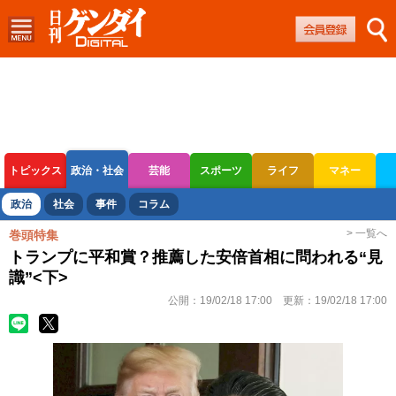
トピックス
政治・社会
芸能
スポーツ
ライフ
マネー
ボートレース
競輪
オートレース
政治
社会
事件
コラム
> 一覧へ
巻頭特集
トランプに平和賞？推薦した安倍首相に問われる“見
識”<下>
公開：
19/02/18 17:00
更新：
19/02/18 17:00