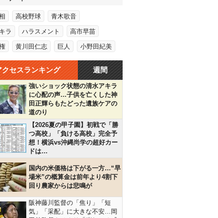
相
高校野球
青木歌音
キラ
ハラスメント
高市早苗
権
黄川田仁志
巨人
小野田紀美
アクセスランキング
週間
強いショック状態の清水アキラ
に心配の声…子供を亡くした神
田正輝らもたどった遺族ケアの
道のり
【2026夏の甲子園】初戦で「勝
つ高校」「負ける高校」完全予
想！横浜vs沖縄尚学の超好カー
ドは…
国内の米価格は下がる一方…“早
場米”の概算金は前年より4割下
回り農家からは悲鳴が
阪神藤川監督の「焦り」「短
気」「采配」に大きな不安…岡