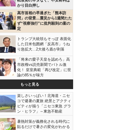
転攻勢のネタなく、不安材料ば
かり目白押し
高市首相の早過ぎた「熊本訪
問」の背景…震災から1週間たた
ず“視察強行”に批判殺到の案の
定
トランプ大統領もそっぽ 表面化
した日米包囲網「反高市」うね
り急拡大…2大後ろ盾が剥落
「将来の愛子天皇を認めろ」高
市政権vs読売新聞でバトル激
化！ 皇室典範「再び改定」に世
論の85％が味方
もっと見る
楽しさいっぱい！北海道・ニセ
コで避暑の夏旅 絶景とアクティ
ビティが揃う「ニセコ東急 グラ
ン・ヒラフ」～東急不動産
暑熱対策が義務化される時代に
貼るだけで暑さの変化がわかる