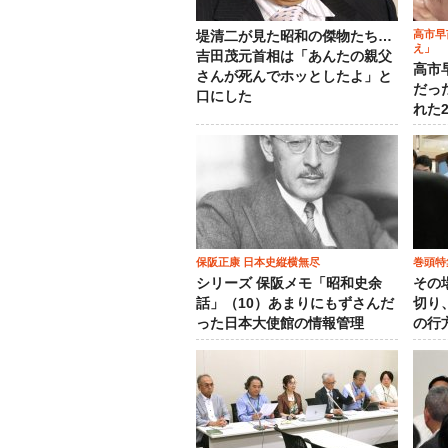
高市早
堤清二が見た昭和の傑物たち…
え」
吉田茂元首相は「あんたの親父
高市
さんが死んでホッとしたよ」と
だっ
口にした
れた
保阪正康 日本史縦横無尽
巻頭特
シリーズ 保阪メモ「昭和史余
その
話」（10）あまりにもずさんだ
切り
った日本大使館の情報管理
の行