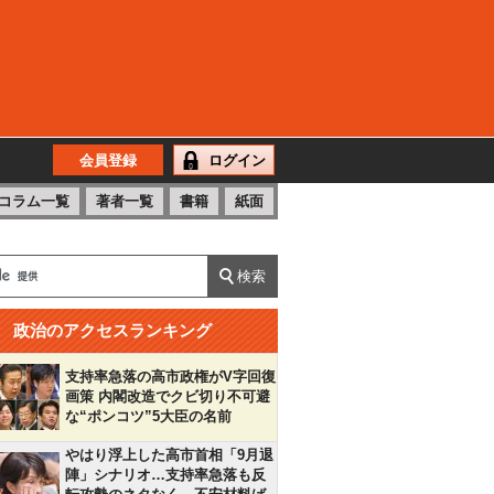
会員登録
ログイン
コラム一覧
著者一覧
書籍
紙面
政治のアクセスランキング
支持率急落の高市政権がV字回復
画策 内閣改造でクビ切り不可避
な“ポンコツ”5大臣の名前
やはり浮上した高市首相「9月退
陣」シナリオ…支持率急落も反