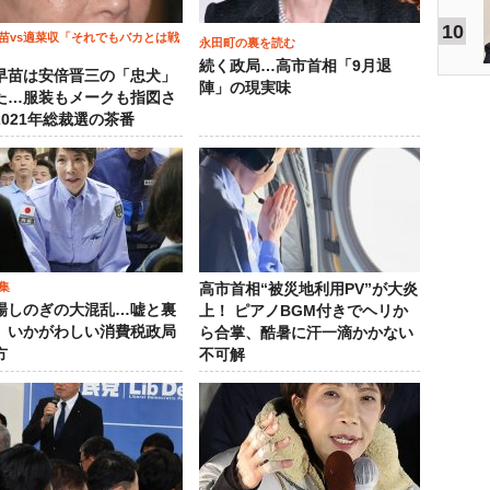
10
苗vs適菜収「それでもバカとは戦
永田町の裏を読む
続く政局…高市首相「9月退
早苗は安倍晋三の「忠犬」
陣」の現実味
た…服装もメークも指図さ
2021年総裁選の茶番
集
高市首相“被災地利用PV”が大炎
場しのぎの大混乱…嘘と裏
上！ ピアノBGM付きでヘリか
、いかがわしい消費税政局
ら合掌、酷暑に汗一滴かかない
方
不可解