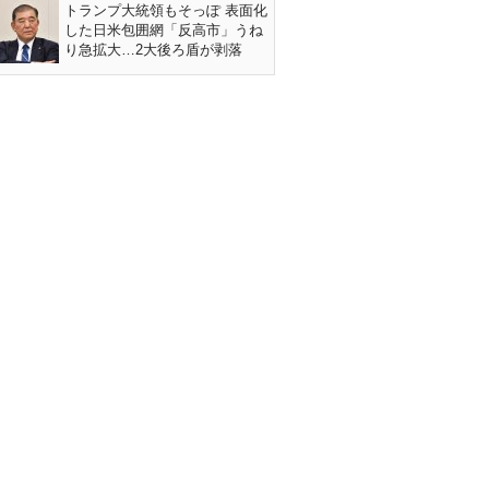
トランプ大統領もそっぽ 表面化
した日米包囲網「反高市」うね
り急拡大…2大後ろ盾が剥落