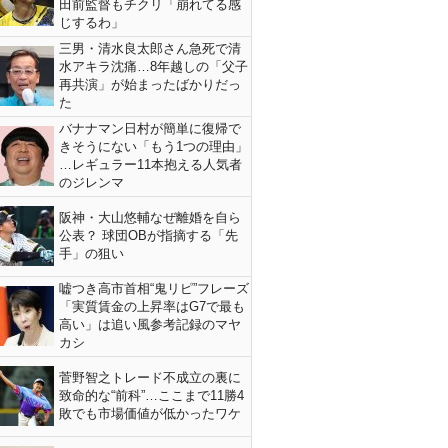
田前監督もチクリ「崩れてる感
じするわ」
三男・清水良太郎さん急死で清
水アキラ沈痛…8年越しの「父子
再共演」が始まったばかりだっ
た
バナナマン日村が簡単に復帰で
きそうにない「もう1つの理由」
…レギュラー11本抱える人気者
のジレンマ
阪神・大山悠輔なぜ離婚を自ら
公表？ 球団OBが指摘する「先
手」の狙い
嘘つき高市首相“鬼リピ”フレーズ
「実質賃金の上昇率はG7で最も
高い」は追い風参考記録のマヤ
カシ
菅野智之トレード不成立の裏に
致命的な“前科”…ここまで11勝4
敗でも市場価値が低かったワケ