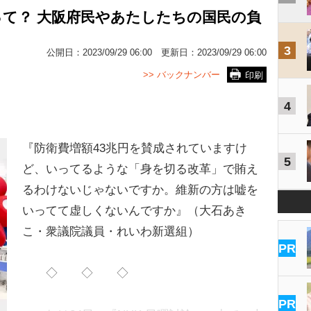
て？ 大阪府民やあたしたちの国民の負
3
公開日：
2023/09/29 06:00
更新日：
2023/09/29 06:00
>> バックナンバー
印刷
4
『防衛費増額43兆円を賛成されていますけ
5
ど、いってるような「身を切る改革」で賄え
るわけないじゃないですか。維新の方は嘘を
いってて虚しくないんですか』（大石あき
こ・衆議院議員・れいわ新選組）
PR
◇ ◇ ◇
PR