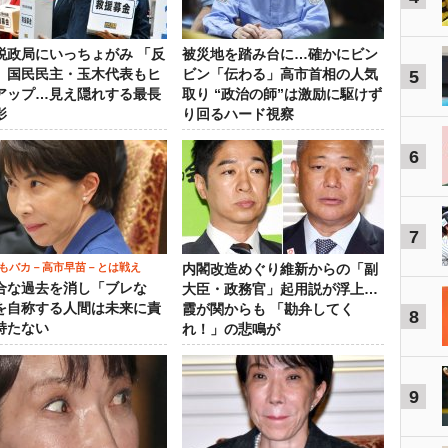
税政局にいっちょがみ 「反
被災地を踏み台に…確かにビン
」国民民主・玉木代表もヒ
ビン「伝わる」高市首相の人気
5
アップ…見え隠れする最長
取り “政治の師”は激励に駆けず
影
り回るハード視察
6
7
もバカ－高市早苗－とは戦え
内閣改造めぐり維新からの「副
合な過去を消し「ブレな
大臣・政務官」起用説が浮上…
を自称する人間は未来に責
霞が関からも 「勘弁してく
8
持たない
れ！」の悲鳴が
9