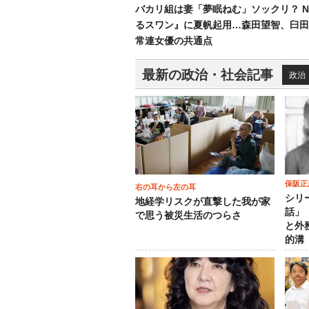
バカリ組は妻「夢眠ねむ」ソックリ？ N
るスワン』に夏帆起用…森田望智、臼田
常連女優の共通点
最新の政治・社会記事
政治
保阪正
右の耳から左の耳
シリ
地経学リスクが直撃した我が家
話」
で思う被災生活のつらさ
と外
的溝