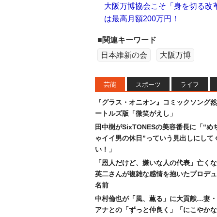
大阪万博協会こそ「身を切る改
は最高月額200万円！
■関連キーワード
日本維新の会
大阪万博
芸能
スポーツ
ライフ
『グラス・オニオン』コミックソング然
ートルズ版「微笑がえし」
田中樹がSixTONESの美容番長に「“め
ゃイイ男の休日”っていう見出しにして
い！」
「恩人だけど、嫌いな人の代表」亡くな
英二さんが複雑な感情を抱いたプロデュ
名前
中村倫也が「風、薫る」に大貢献…妻・
アナとの「ずっと仲良く」「にこやかな