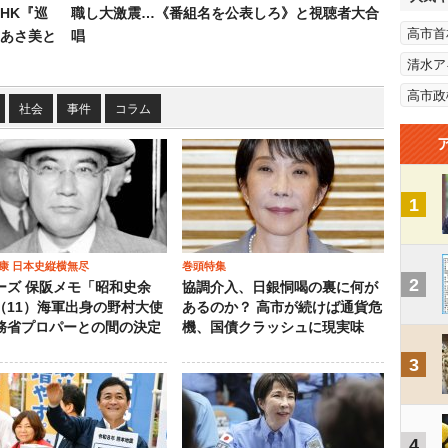
HK『巡
職し大激震…《番組名を公表しろ》と視聴者大合
高市首
あさ美と
唱
清水ア
高市政
社会
事件
コラム
1
康 日本史縦横無尽
巻頭特集
2
ーズ 保阪メモ「昭和史余
協調介入、日銀恫喝の裏に何が
（11）海軍出身の野村大使
あるのか？ 高市が続けば通貨危
務省プロパーとの間の決定
機、国債クラッシュに現実味
3
4