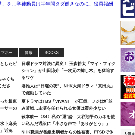
革」を…学徒動員は半年間タダ働きなのに、役員報酬
マネー
健康
BOOKS
としたビ
日曜ドラマ対決に異変！ 玉森裕太「マイ・フィク
ション」が山田涼介「一次元の挿し木」を猛追す
るワケ
ちゃくち
くださ
堺雅人は“日曜の夜”、NHK大河ドラマ「真田丸」
で躍動していた
った板東
夏ドラマはTBS「VIVANT」が圧倒、フジは軒並
ーサーの
み苦戦…主演を任せられる女優は案外少ない
萩本欽一〈34〉私の“運”論 大谷翔平のカネを使
水卜麻美
い込んだ通訳に「小さな声で『ありがとう』」
」近況
NHK職員が番組出演者からの性被害、PTSDで休
人気