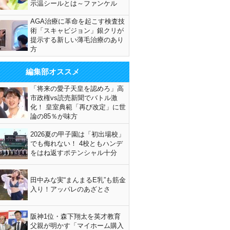
示温シールとは～ファンケル
AGA治療に革命を起こす検査技
術「スキャビジョン」銀クリが
提示する新しい薄毛治療のあり
方
編集部オススメ
「将来の愛子天皇を認めろ」高
市政権vs読売新聞でバトル激
化！ 皇室典範「再び改定」に世
論の85％が味方
2026夏の甲子園は「初出場校」
でも侮れない！ 4校ともハンデ
をはね返すポテンシャル十分
田中みな実“まんまるE乳”も筋金
入り！アッパレのあざとさ
阪神1位・森下翔太を英才教育
父親が明かす「マイホーム購入