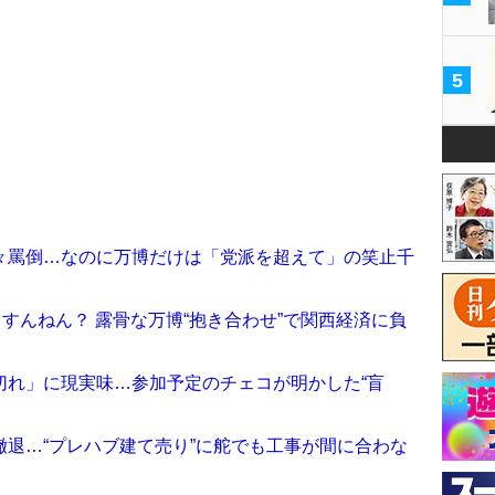
5
々罵倒…なのに万博だけは「党派を超えて」の笑止千
すんねん？ 露骨な万博“抱き合わせ”で関西経済に負
切れ」に現実味…参加予定のチェコが明かした“盲
退…“プレハブ建て売り”に舵でも工事が間に合わな