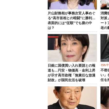
片山財務相が事務次官人事めぐ
消費
る“高市首相との暗闘”に勝利…
対派
表面的には“従順”でも腹の中
ート
は？
老の
それで
日銀に国債買い入れ要請との報
不都
道も…円安・物価高・金利上昇
い」
が示す高市政権「無責任な放漫
任を
財政」が国民生活を破壊