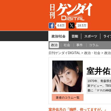
6.6万
18.5万
政治/社会
芸能
スポーツ
ライ
政治
社会
事件
コラム
日刊ゲンダイDIGITAL
政治・社会
政治
室井佑
1970年、青森
家デビュー。TB
書に「ママの神様
著者のコラム一覧
室井佑月の「嗚呼、仰ってますが。」