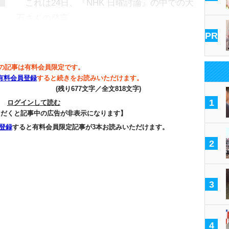
これは24日、『NHK 日曜討論』の中での大
石さんの発言…
PR
の記事は有料会員限定です。
有料会員登録
すると続きをお読みいただけます。
(残り677文字／全文818文字)
1
ログインして読む
ただくと記事中の広告が非表示になります】
登録
すると有料会員限定記事が3本お読みいただけます。
2
3
4