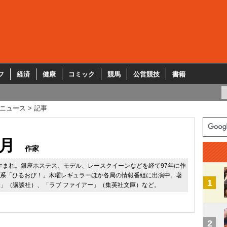
フ
経済
健康
コミック
競馬
公営競技
書籍
ニュース
記事
月
作家
県生まれ。銀座ホステス、モデル、レースクイーンなどを経て97年に作
S系「ひるおび！」木曜レギュラーほか各局の情報番組に出演中。著
1
」（講談社）、「ラブ ファイアー」（集英社文庫）など。
2