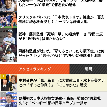
大谷翔平「9戦打率.457」でもドジャース1勝8敗…勝
ちたい一心の“暴走”で膝悪化の懸念
クリスタルパレスに「日本代表トリオ」誕生か…冨安
健洋に続き板倉滉も？ キーマンは鎌田大地
阪神・藤川監督「死球口撃」の逆効果…セ5球団に広
がる“阪神だけは勝たせない”
阿部前監督が吐いた「育てるといったら最下位」は何
だった？ 巨人“若手だらけ”でV争いに他球団も困惑
アクセスランキング
週間
1
中村倫也が「風、薫る」に大貢献…妻・水卜麻美アナ
との「ずっと仲良く」「にこやかな」近況
2
欧州初の日本人指揮官誕生へ 森保一監督の“再就職
先”は「ベルギー1部の日系クラブ」一択か