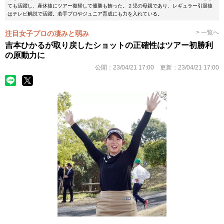
ても活躍し、産休後にツアー復帰して優勝も飾った。２児の母親であり、レギュラー引退後
はテレビ解説で活躍。若手プロやジュニア育成にも力を入れている。
> 一覧へ
注目女子プロの凄みと弱み
吉本ひかるが取り戻したショットの正確性はツアー初勝利
の原動力に
公開：
23/04/21 17:00
更新：
23/04/21 17:00