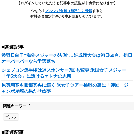
【ログインしていただくと記事中の広告が非表示になります】
今なら！
メルマガ会員（無料）に登録
すると
有料会員限定記事が3本お読みいただけます。
■関連記事
渋野日向子“海外メジャーの法則”…好成績大会は初日60台、初日
オーバーパーなら予選落ち
シェブロン選手権は冠スポンサー7回も変更 米国女子メジャー
「年5大会」に透けるオトナの思惑
原英莉花も西郷真央に続く 米女子ツアー挑戦の裏に「師匠」ジ
ャンボ尾崎の果たせぬ夢
関連キーワード
ゴルフ
■関連記事