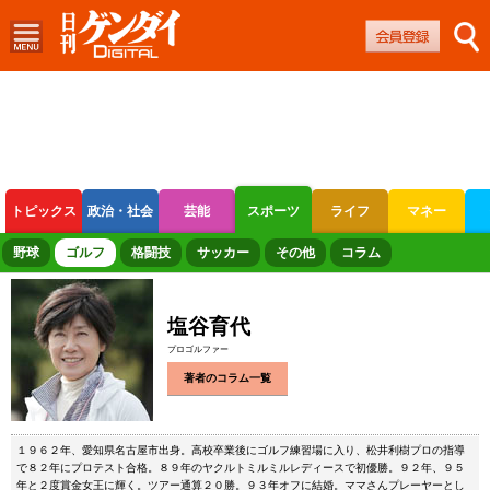
トピックス
政治・社会
芸能
スポーツ
ライフ
マネー
ボートレース
競輪
オートレース
野球
ゴルフ
格闘技
サッカー
その他
コラム
塩谷育代
プロゴルファー
著者のコラム一覧
１９６２年、愛知県名古屋市出身。高校卒業後にゴルフ練習場に入り、松井利樹プロの指導
で８２年にプロテスト合格。８９年のヤクルトミルミルレディースで初優勝。９２年、９５
年と２度賞金女王に輝く。ツアー通算２０勝。９３年オフに結婚。ママさんプレーヤーとし