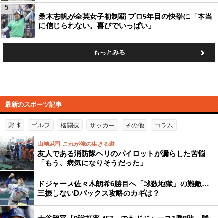
5
桑木志帆が全英女子初制覇 プロ5年目の快挙に「本当
に信じられない。喜びでいっぱい」
もっとみる
最新のスポーツ記事
野球
ゴルフ
格闘技
サッカー
その他
コラム
山﨑武司 これが俺の生きる道
友人である消防隊ヘリのパイロットが漏らした苦悩
「もう、病気になりそうだった」
ドジャース佐々木朗希6勝目へ「球数地獄」の難敵…
三振しないDバックス攻略のカギは？