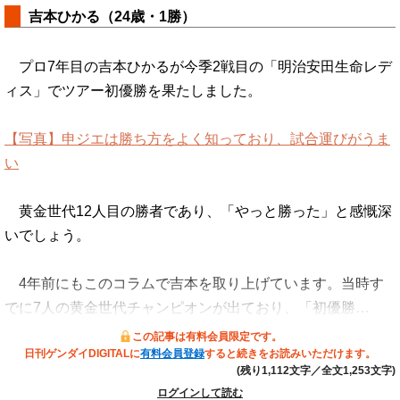
吉本ひかる（24歳・1勝）
プロ7年目の吉本ひかるが今季2戦目の「明治安田生命レデ
ィス」でツアー初優勝を果たしました。
【写真】申ジエは勝ち方をよく知っており、試合運びがうま
い
黄金世代12人目の勝者であり、「やっと勝った」と感慨深
いでしょう。
4年前にもこのコラムで吉本を取り上げています。当時す
でに7人の黄金世代チャンピオンが出ており、「初優勝…
この記事は有料会員限定です。
日刊ゲンダイDIGITALに
有料会員登録
すると続きをお読みいただけます。
(残り1,112文字／全文1,253文字)
ログインして読む