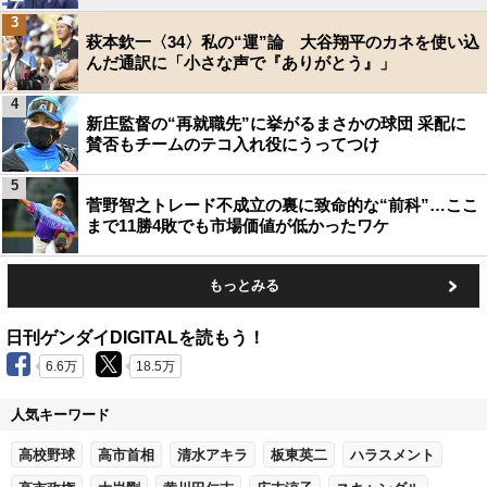
3
萩本欽一〈34〉私の“運”論 大谷翔平のカネを使い込
んだ通訳に「小さな声で『ありがとう』」
4
新庄監督の“再就職先”に挙がるまさかの球団 采配に
賛否もチームのテコ入れ役にうってつけ
5
菅野智之トレード不成立の裏に致命的な“前科”…ここ
まで11勝4敗でも市場価値が低かったワケ
もっとみる
日刊ゲンダイDIGITALを読もう！
6.6万
18.5万
人気キーワード
高校野球
高市首相
清水アキラ
板東英二
ハラスメント