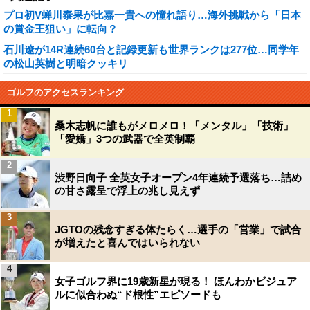
プロ初V蝉川泰果が比嘉一貴への憧れ語り…海外挑戦から「日本
の賞金王狙い」に転向？
石川遼が14R連続60台と記録更新も世界ランクは277位…同学年
の松山英樹と明暗クッキリ
ゴルフのアクセスランキング
1
桑木志帆に誰もがメロメロ！「メンタル」「技術」
「愛嬌」3つの武器で全英制覇
2
渋野日向子 全英女子オープン4年連続予選落ち…詰め
の甘さ露呈で浮上の兆し見えず
3
JGTOの残念すぎる体たらく…選手の「営業」で試合
が増えたと喜んではいられない
4
女子ゴルフ界に19歳新星が現る！ ほんわかビジュア
ルに似合わぬ“ド根性”エピソードも