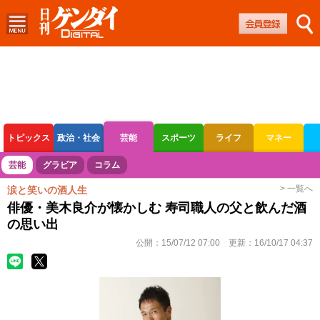
トピックス
政治・社会
芸能
スポーツ
ライフ
マネー
ボートレース
競輪
オートレース
芸能
グラビア
コラム
> 一覧へ
涙と笑いの酒人生
俳優・美木良介が懐かしむ 寿司職人の父と飲んだ酒
の思い出
公開：
15/07/12 07:00
更新：
16/10/17 04:37