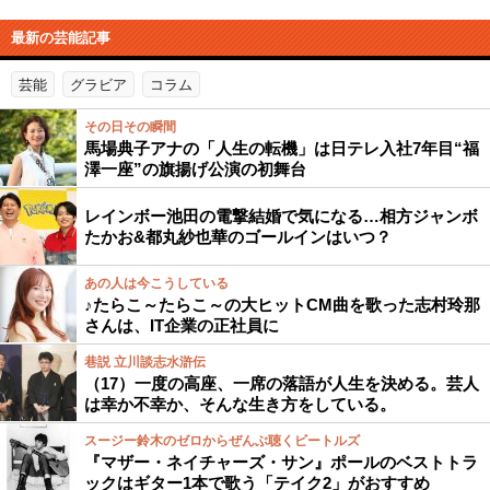
最新の芸能記事
芸能
グラビア
コラム
その日その瞬間
馬場典子アナの「人生の転機」は日テレ入社7年目“福
澤一座”の旗揚げ公演の初舞台
レインボー池田の電撃結婚で気になる…相方ジャンボ
たかお&都丸紗也華のゴールインはいつ？
あの人は今こうしている
♪たらこ～たらこ～の大ヒットCM曲を歌った志村玲那
さんは、IT企業の正社員に
巷説 立川談志水滸伝
（17）一度の高座、一席の落語が人生を決める。芸人
は幸か不幸か、そんな生き方をしている。
スージー鈴木のゼロからぜんぶ聴くビートルズ
『マザー・ネイチャーズ・サン』ポールのベストトラ
ックはギター1本で歌う「テイク2」がおすすめ