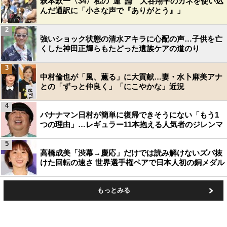
萩本欽一〈34〉私の“運”論 大谷翔平のカネを使い込
んだ通訳に「小さな声で『ありがとう』」
2
強いショック状態の清水アキラに心配の声…子供を亡
くした神田正輝らもたどった遺族ケアの道のり
3
中村倫也が「風、薫る」に大貢献…妻・水卜麻美アナ
との「ずっと仲良く」「にこやかな」近況
4
バナナマン日村が簡単に復帰できそうにない「もう1
つの理由」…レギュラー11本抱える人気者のジレンマ
5
高橋成美「渋幕→慶応」だけでは読み解けないズバ抜
けた回転の速さ 世界選手権ペアで日本人初の銅メダル
もっとみる