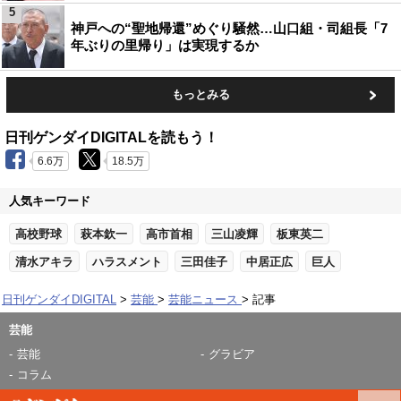
5
神戸への“聖地帰還”めぐり騒然…山口組・司組長「7
年ぶりの里帰り」は実現するか
もっとみる
日刊ゲンダイDIGITALを読もう！
6.6万
18.5万
人気キーワード
高校野球
萩本欽一
高市首相
三山凌輝
板東英二
清水アキラ
ハラスメント
三田佳子
中居正広
巨人
日刊ゲンダイDIGITAL
芸能
芸能ニュース
記事
芸能
芸能
グラビア
コラム