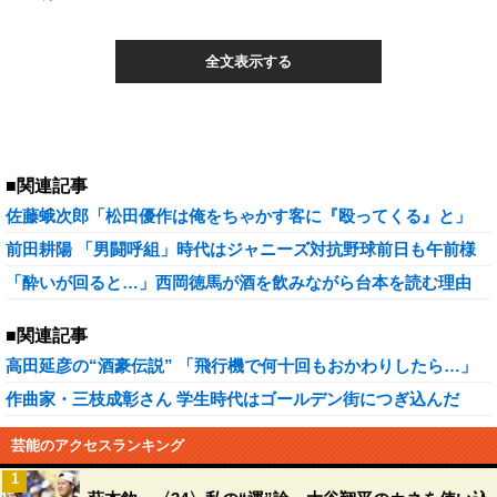
全文表示する
■関連記事
佐藤蛾次郎「松田優作は俺をちゃかす客に『殴ってくる』と」
前田耕陽 「男闘呼組」時代はジャニーズ対抗野球前日も午前様
「酔いが回ると…」西岡徳馬が酒を飲みながら台本を読む理由
■関連記事
高田延彦の“酒豪伝説” 「飛行機で何十回もおかわりしたら…」
作曲家・三枝成彰さん 学生時代はゴールデン街につぎ込んだ
芸能のアクセスランキング
1