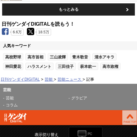
もっとみる
日刊ゲンダイDIGITALを読もう！
6.6万
18.5万
人気キーワード
高校野球
高市首相
三山凌輝
青木歌音
清水アキラ
神田愛花
ハラスメント
三田佳子
萩本欽一
高市政権
日刊ゲンダイDIGITAL
芸能
芸能ニュース
記事
芸能
芸能
グラビア
コラム
表示切り替え