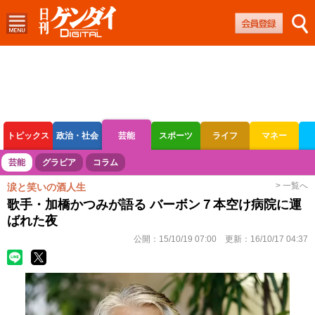
トピックス
政治・社会
芸能
スポーツ
ライフ
マネー
ボートレース
競輪
オートレース
芸能
グラビア
コラム
> 一覧へ
涙と笑いの酒人生
歌手・加橋かつみが語る バーボン７本空け病院に運
ばれた夜
公開：
15/10/19 07:00
更新：
16/10/17 04:37