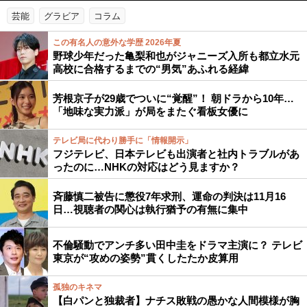
芸能
グラビア
コラム
この有名人の意外な学歴 2026年夏
野球少年だった亀梨和也がジャニーズ入所も都立水元
高校に合格するまでの“男気”あふれる経緯
芳根京子が29歳でついに“覚醒”！ 朝ドラから10年…
「地味な実力派」が局をまたぐ看板女優に
テレビ局に代わり勝手に「情報開示」
フジテレビ、日本テレビも出演者と社内トラブルがあ
ったのに…NHKの対応はどう見ますか？
斉藤慎二被告に懲役7年求刑、運命の判決は11月16
日…視聴者の関心は執行猶予の有無に集中
不倫騒動でアンチ多い田中圭をドラマ主演に？ テレビ
東京が“攻めの姿勢”貫くしたたか皮算用
孤独のキネマ
【白パンと独裁者】ナチス敗戦の愚かな人間模様が胸