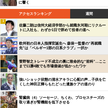
に響く
アクセスランキング
週間
1
佐藤二朗は信州大経済学部から就職氷河期にリクルー
トに入社も、わずか1日で辞めて役者の道へ
2
欧州初の日本人指揮官誕生へ 森保一監督の“再就職
先”は「ベルギー1部の日系クラブ」一択か
3
菅野智之トレード不成立の裏に致命的な“前科”…ここ
まで11勝4敗でも市場価値が低かったワケ
4
強いショック状態の清水アキラに心配の声…子供を亡
くした神田正輝らもたどった遺族ケアの道のり
5
腎臓病（4）ソーセージ、ちくわ、プロセスチーズの
取り過ぎが腎機能を低下させる