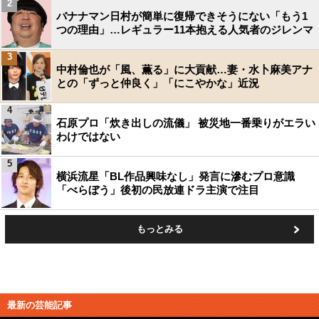
2
バナナマン日村が簡単に復帰できそうにない「もう1
つの理由」…レギュラー11本抱える人気者のジレンマ
3
中村倫也が「風、薫る」に大貢献…妻・水卜麻美アナ
との「ずっと仲良く」「にこやかな」近況
4
石原プロ「炊き出しの流儀」 被災地一番乗りがエラい
わけではない
5
横浜流星「BL作品興味なし」発言に滲むプロ意識
「べらぼう」後初の民放連ドラ主演で注目
もっとみる
最新の芸能記事