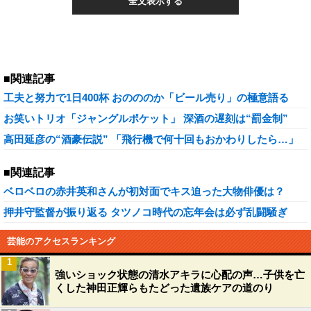
全文表示する
■関連記事
工夫と努力で1日400杯 おのののか「ビール売り」の極意語る
お笑いトリオ「ジャングルポケット」 深酒の遅刻は“罰金制”
高田延彦の“酒豪伝説” 「飛行機で何十回もおかわりしたら…」
■関連記事
ベロベロの赤井英和さんが初対面でキス迫った大物俳優は？
押井守監督が振り返る タツノコ時代の忘年会は必ず乱闘騒ぎ
芸能のアクセスランキング
1
強いショック状態の清水アキラに心配の声…子供を亡
くした神田正輝らもたどった遺族ケアの道のり