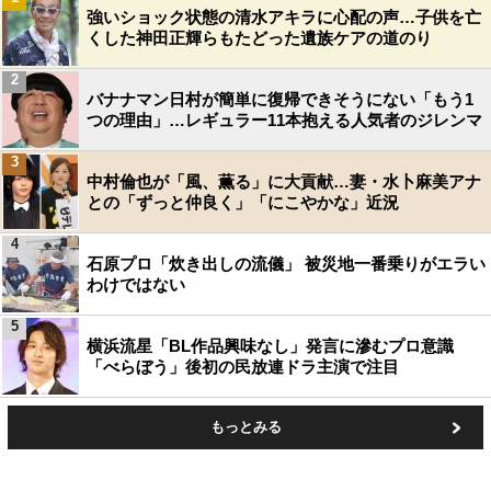
強いショック状態の清水アキラに心配の声…子供を亡
くした神田正輝らもたどった遺族ケアの道のり
2
バナナマン日村が簡単に復帰できそうにない「もう1
つの理由」…レギュラー11本抱える人気者のジレンマ
3
中村倫也が「風、薫る」に大貢献…妻・水卜麻美アナ
との「ずっと仲良く」「にこやかな」近況
4
石原プロ「炊き出しの流儀」 被災地一番乗りがエラい
わけではない
5
横浜流星「BL作品興味なし」発言に滲むプロ意識
「べらぼう」後初の民放連ドラ主演で注目
もっとみる