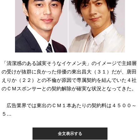
「清潔感のある誠実そうなイケメン夫」のイメージで主婦層
の受けが抜群に良かった俳優の東出昌大（３１）だが、唐田
えりか（２２）との不倫が原因で専属契約を結んでいた４社
のＣＭスポンサーとの契約解除が確実な状況となってきた。
広告業界では東出のＣＭ１本あたりの契約料は４５００～
５…
全文表示する