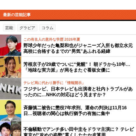
最新の芸能記事
芸能
グラビア
コラム
この有名人の意外な学歴 2026年夏
野球少年だった亀梨和也がジャニーズ入所も都立水元
高校に合格するまでの“男気”あふれる経緯
芳根京子が29歳でついに“覚醒”！ 朝ドラから10年…
「地味な実力派」が局をまたぐ看板女優に
テレビ局に代わり勝手に「情報開示」
フジテレビ、日本テレビも出演者と社内トラブルがあ
ったのに…NHKの対応はどう見ますか？
斉藤慎二被告に懲役7年求刑、運命の判決は11月16
日…視聴者の関心は執行猶予の有無に集中
不倫騒動でアンチ多い田中圭をドラマ主演に？ テレビ
東京が“攻めの姿勢”貫くしたたか皮算用