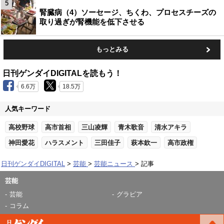
5
腎臓病（4）ソーセージ、ちくわ、プロセスチーズの
取り過ぎが腎機能を低下させる
もっとみる
日刊ゲンダイDIGITALを読もう！
6.6万
18.5万
人気キーワード
高校野球
高市首相
三山凌輝
青木歌音
清水アキラ
神田愛花
ハラスメント
三田佳子
萩本欽一
高市政権
日刊ゲンダイDIGITAL
芸能
芸能ニュース
記事
芸能
芸能
グラビア
コラム