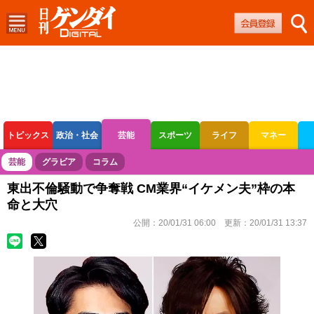
トピックス
政治・社会
芸能
スポーツ
ライフ
マネー
ボートレース
競輪
オートレース
芸能
グラビア
コラム
東出不倫騒動で争奪戦 CM業界“イケメン夫”枠の本
命と大穴
公開：
20/01/31 06:00
更新：
20/01/31 13:37