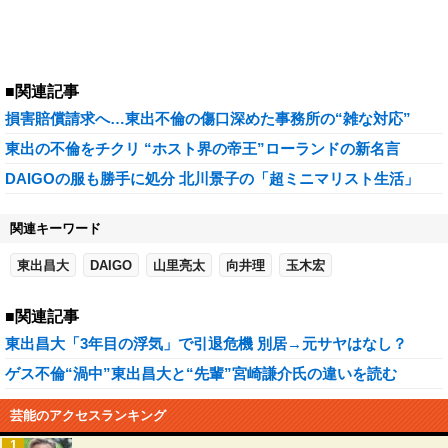
■関連記事
損害賠償請求へ…東出不倫の傷口深めた事務所の“雑な対応”
東出の不倫をチクリ “ホスト界の帝王”ローランドの新名言
DAIGOの服も勝手に処分 北川景子の「超ミニマリスト生活」
関連キーワード
東出昌大
DAIGO
山里亮太
向井理
玉木宏
■関連記事
東出昌大「3年目の浮気」で引退危機 別居→元サヤはなし？
ゲス不倫“渦中”東出昌大と“先輩”宮崎謙介氏の違いを読む
芸能のアクセスランキング
1