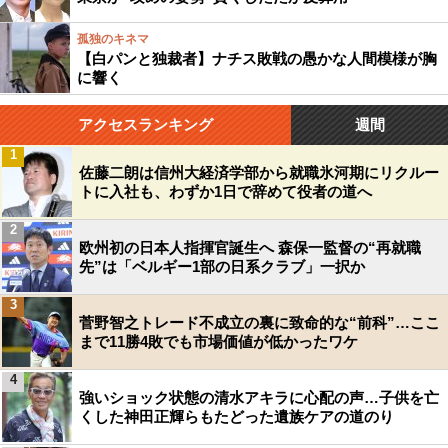
孤独のキネマ
【白パンと独裁者】ナチス敗戦の愚かな人間模様が胸
に響く
アクセスランキング
週間
1
佐藤二朗は信州大経済学部から就職氷河期にリクルー
トに入社も、わずか1日で辞めて役者の道へ
2
欧州初の日本人指揮官誕生へ 森保一監督の“再就職
先”は「ベルギー1部の日系クラブ」一択か
3
菅野智之トレード不成立の裏に致命的な“前科”…ここ
まで11勝4敗でも市場価値が低かったワケ
4
強いショック状態の清水アキラに心配の声…子供を亡
くした神田正輝らもたどった遺族ケアの道のり