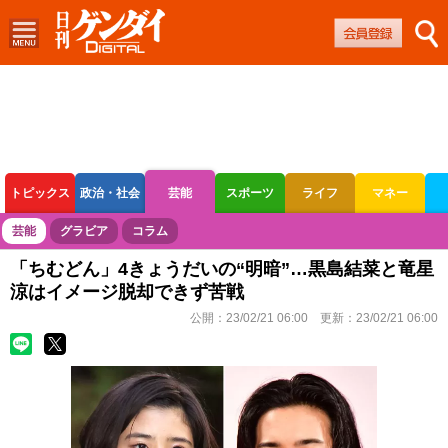
トピックス
政治・社会
芸能
スポーツ
ライフ
マネー
ボートレース
競輪
オートレース
芸能
グラビア
コラム
「ちむどん」4きょうだいの“明暗”…黒島結菜と竜星
涼はイメージ脱却できず苦戦
公開：
23/02/21 06:00
更新：
23/02/21 06:00