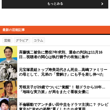
もっとみる
最新の芸能記事
芸能
グラビア
コラム
斉藤慎二被告に懲役7年求刑、運命の判決は11月16
日…視聴者の関心は執行猶予の有無に集中
元宝塚星組トップ寿美花代さん死去…高嶋ファミリー
の母として、兄弟の「雪解け」にも手を差し伸べた
芳根京子が29歳でついに“覚醒”！ 朝ドラから10年…
「地味な実力派」が局をまたぐ看板女優に
不倫騒動でアンチ多い田中圭をドラマ主演に？ テレビ
東京が“攻めの姿勢”貫くしたたか皮算用