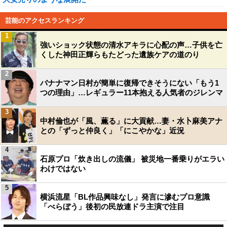
芸能のアクセスランキング
1
強いショック状態の清水アキラに心配の声…子供を亡
くした神田正輝らもたどった遺族ケアの道のり
2
バナナマン日村が簡単に復帰できそうにない「もう1
つの理由」…レギュラー11本抱える人気者のジレンマ
3
中村倫也が「風、薫る」に大貢献…妻・水卜麻美アナ
との「ずっと仲良く」「にこやかな」近況
4
石原プロ「炊き出しの流儀」 被災地一番乗りがエラい
わけではない
5
横浜流星「BL作品興味なし」発言に滲むプロ意識
「べらぼう」後初の民放連ドラ主演で注目