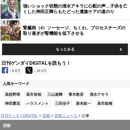
4
強いショック状態の清水アキラに心配の声…子供を亡
くした神田正輝らもたどった遺族ケアの道のり
5
腎臓病（4）ソーセージ、ちくわ、プロセスチーズの
取り過ぎが腎機能を低下させる
もっとみる
日刊ゲンダイDIGITALを読もう！
6.6万
18.5万
人気キーワード
高校野球
高市首相
三山凌輝
青木歌音
清水アキラ
神田愛花
ハラスメント
三田佳子
萩本欽一
高市政権
日刊ゲンダイDIGITAL
芸能
芸能ニュース
記事
芸能