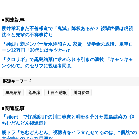
■関連記事
櫻井孝宏また不倫報道で「鬼滅」降板あるか？ 後輩声優は虎視
眈々と先輩の不祥事待ち
「純烈」新メンバー岩永洋昭さん 家賃、奨学金の返済、単車ロ
ーン12万円「20代にはキツかった」
「クロサギ」で黒島結菜に求められる引きの演技 「キャンキャ
ンやめて」のセリフに視聴者同意
関連キーワード
黒島結菜
竜星涼
上白石萌歌
川口春奈
■関連記事
「silent」で好感度UPの川口春奈と明暗を分けた黒島結菜の《#
ちむどんどん後遺症》
朝ドラ「ちむどんどん」視聴者をイラ立たせてるのは、“偶然”の
大安売りのような展開だ