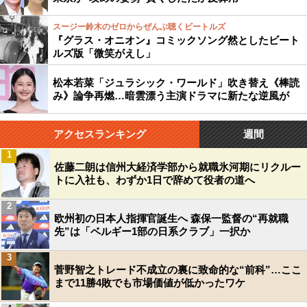
スージー鈴木のゼロからぜんぶ聴くビートルズ
『グラス・オニオン』コミックソング然としたビート
ルズ版「微笑がえし」
松本若菜「ジュラシック・ワールド」吹き替え《棒読
み》論争再燃…暗雲漂う主演ドラマに新たな逆風が
アクセスランキング
週間
1
佐藤二朗は信州大経済学部から就職氷河期にリクルー
トに入社も、わずか1日で辞めて役者の道へ
2
欧州初の日本人指揮官誕生へ 森保一監督の“再就職
先”は「ベルギー1部の日系クラブ」一択か
3
菅野智之トレード不成立の裏に致命的な“前科”…ここ
まで11勝4敗でも市場価値が低かったワケ