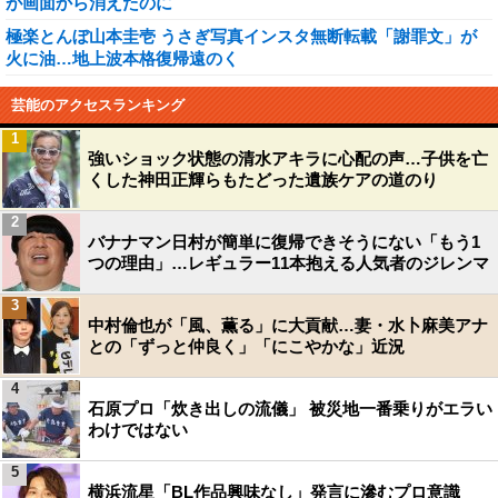
が画面から消えたのに
極楽とんぼ山本圭壱 うさぎ写真インスタ無断転載「謝罪文」が
火に油…地上波本格復帰遠のく
芸能のアクセスランキング
1
強いショック状態の清水アキラに心配の声…子供を亡
くした神田正輝らもたどった遺族ケアの道のり
2
バナナマン日村が簡単に復帰できそうにない「もう1
つの理由」…レギュラー11本抱える人気者のジレンマ
3
中村倫也が「風、薫る」に大貢献…妻・水卜麻美アナ
との「ずっと仲良く」「にこやかな」近況
4
石原プロ「炊き出しの流儀」 被災地一番乗りがエラい
わけではない
5
横浜流星「BL作品興味なし」発言に滲むプロ意識