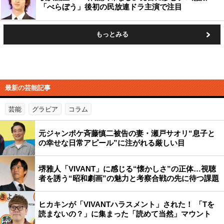
「べらぼう」後初の民放連ドラ主演で注目
もっとみる
最新の芸能記事
芸能
グラビア
コラム
元ジャンポケ斉藤慎二被告の妻・瀬戸サオリ“息子と
の幸せな日常アピール”に注がれる厳しい目
堺雅人「VIVANT」に感じる“懐かしさ”の正体…視聴
者を誘う“昭和劇画”の魅力と考察合戦の先に待つ課題
ヒカキンが「VIVANTハラスメント」された！ 「Tを
読まないの？」に集まった「読めて当然」マウント