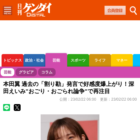
トピックス
政治・社会
芸能
スポーツ
ライフ
マネー
ボートレース
競輪
オートレース
芸能
グラビア
コラム
本田翼 過去の「割り勘」発言で好感度爆上がり！深
田えいみ"おごり・おごられ論争"で再注目
公開：
23/02/22 06:00
更新：
23/02/22 06:00