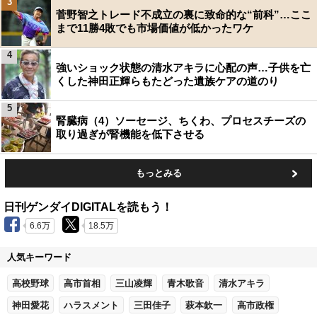
3
菅野智之トレード不成立の裏に致命的な“前科”…ここ
まで11勝4敗でも市場価値が低かったワケ
4
強いショック状態の清水アキラに心配の声…子供を亡
くした神田正輝らもたどった遺族ケアの道のり
5
腎臓病（4）ソーセージ、ちくわ、プロセスチーズの
取り過ぎが腎機能を低下させる
もっとみる
日刊ゲンダイDIGITALを読もう！
6.6万
18.5万
人気キーワード
高校野球
高市首相
三山凌輝
青木歌音
清水アキラ
神田愛花
ハラスメント
三田佳子
萩本欽一
高市政権