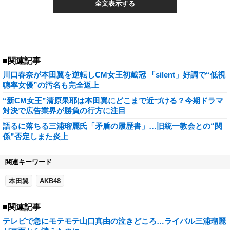
全文表示する
■関連記事
川口春奈が本田翼を逆転しCM女王初戴冠 「silent」好調で“低視
聴率女優”の汚名も完全返上
“新CM女王”清原果耶は本田翼にどこまで近づける？今期ドラマ
対決で広告業界が勝負の行方に注目
語るに落ちる三浦瑠麗氏「矛盾の履歴書」…旧統一教会との“関
係”否定しまた炎上
関連キーワード
本田翼
AKB48
■関連記事
テレビで急にモテモテ山口真由の泣きどころ…ライバル三浦瑠麗