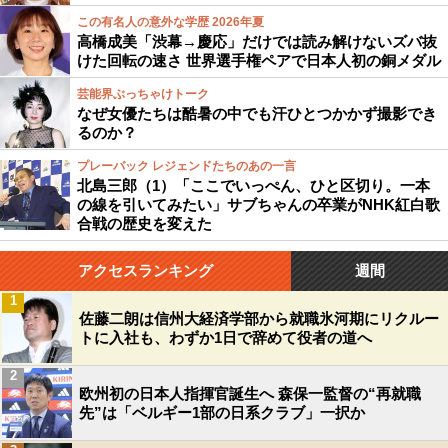
この有名人の意外な学歴 2026年夏
高橋成美「渋幕→慶応」だけでは読み解けないズバ抜
けた回転の速さ 世界選手権ペアで日本人初の銅メダル
芸能界ぶっちゃけトーク
なぜ女優たちは酷暑の中でも汗ひとつかかず撮影でき
るのか？
プレーバック レジェンドたちのあの一言
北島三郎（1）「ここでいっぺん、ひと区切り。一本
の線を引いてみたい」サブちゃんの卒業がNHK紅白歌
合戦の歴史を変えた
アクセスランキング
週間
1
佐藤二朗は信州大経済学部から就職氷河期にリクルー
トに入社も、わずか1日で辞めて役者の道へ
2
欧州初の日本人指揮官誕生へ 森保一監督の“再就職
先”は「ベルギー1部の日系クラブ」一択か