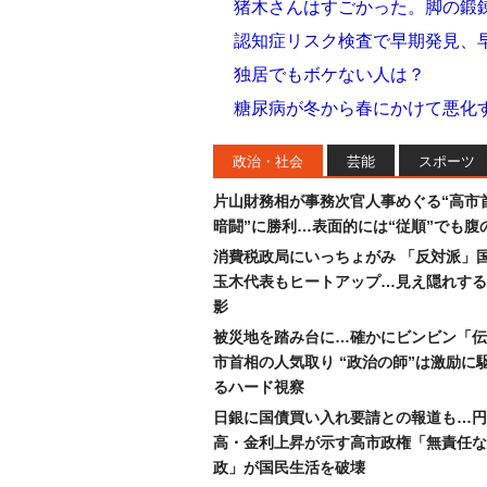
猪木さんはすごかった。脚の鍛
認知症リスク検査で早期発見、
独居でもボケない人は？
糖尿病が冬から春にかけて悪化
政治・社会
芸能
スポーツ
片山財務相が事務次官人事めぐる“高市
暗闘”に勝利…表面的には“従順”でも腹
消費税政局にいっちょがみ 「反対派」
玉木代表もヒートアップ…見え隠れする
影
被災地を踏み台に…確かにビンビン「伝
市首相の人気取り “政治の師”は激励に
るハード視察
日銀に国債買い入れ要請との報道も…円
高・金利上昇が示す高市政権「無責任な
政」が国民生活を破壊