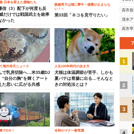
観 日本を変えた傑物たち
眼鏡男子は猫に夢中～猫愛が止まらな
謙信（3）配下が何度も反
い！～
高市首
権威だけでは戦国武士を統率
第33回「ネコを見守りたい」
清水ア
なかった
高市早
1
て海外仰天ニュース
人生100年時代の歩き方
んで乳房切除へ…米35歳DJ
犬猫は体温調節が苦手、しかも
、“自分の胸”を輝くアート
夏バテは胃腸に出る…そんなと
えた思いに広がる共感
きの対処法とは？
2
3
車でGO！
令和のマナー新常識
4