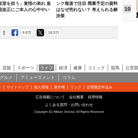
皇室を担う」覚悟の表れ 皇
ンク報道で注目 廃棄予定の資料
10
範改正にご本人の心中やい
はなぜ売れない？ 考えられる解
決策
う！
6.6万
18.5万
芸能
スポーツ
ライフ
経済
健康
コミック
競馬
公営
グルメ
アミューズメント
コラム
ー
サイトマップ
個人情報
著作権
リンク
定期購読申込み
広告掲載について
会社概要
採用情報
よくある質問・お問い合わせ
Copyright (C) Nikkan Gendai. All Rights Reserved