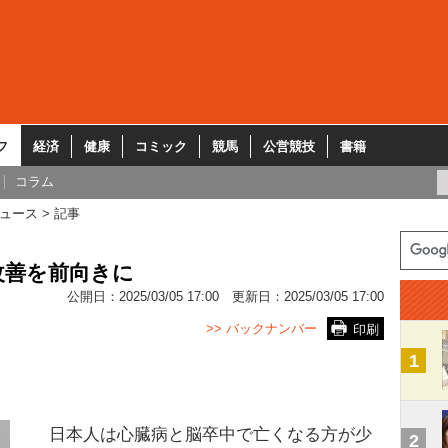
フ
経済
健康
コミック
競馬
公営競技
書籍
コラム
ュース
記事
改善を前向きに
公開日：
2025/03/05 17:00
更新日：
2025/03/05 17:00
>> バックナンバー
印刷
1
日本人は心臓病と脳卒中で亡くなる方が少
2