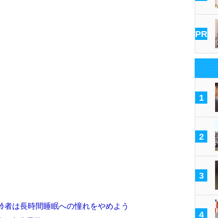
PR
1
2
3
高齢者は長時間睡眠への憧れをやめよう
4