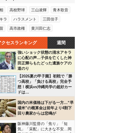
相
高校野球
三山凌輝
青木歌音
キラ
ハラスメント
三田佳子
苗
高市政権
黄川田仁志
アクセスランキング
週間
強いショック状態の清水アキラ
に心配の声…子供を亡くした神
田正輝らもたどった遺族ケアの
道のり
【2026夏の甲子園】初戦で「勝
つ高校」「負ける高校」完全予
想！横浜vs沖縄尚学の超好カー
ドは…
国内の米価格は下がる一方…“早
場米”の概算金は前年より4割下
回り農家からは悲鳴が
阪神藤川監督の「焦り」「短
気」「采配」に大きな不安…岡