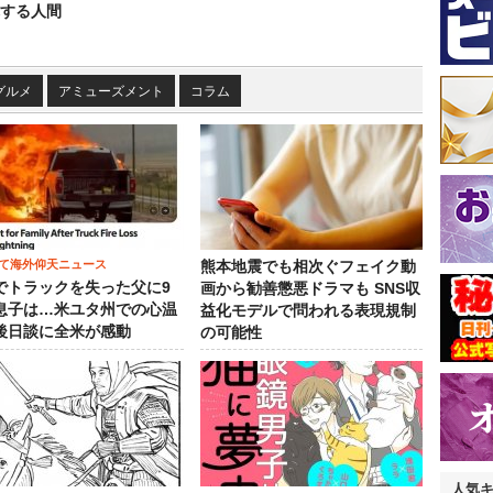
する人間
グルメ
アミューズメント
コラム
て海外仰天ニュース
熊本地震でも相次ぐフェイク動
でトラックを失った父に9
画から勧善懲悪ドラマも SNS収
息子は…米ユタ州での心温
益化モデルで問われる表現規制
後日談に全米が感動
の可能性
人気