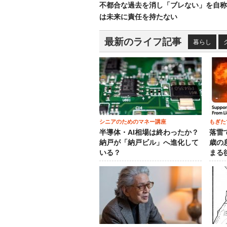
不都合な過去を消し「ブレない」を自称
は未来に責任を持たない
最新のライフ記事
暮らし
シニアのためのマネー講座
もぎた
半導体・AI相場は終わったか？
落雷
納戸が「納戸ビル」へ進化して
歳の
いる？
まる