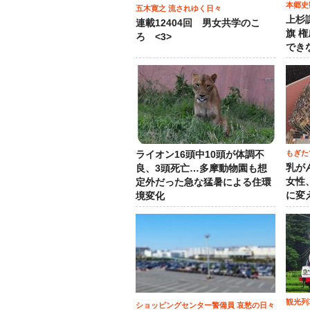
本郷史
五木寛之 流されゆく日々
上杉
連載12404回 男女共学のこ
旗 
ろ <3>
でき
もぎた
ライオン16頭中10頭が体調不
乳が
良、3頭死亡…多摩動物園も想
女性
定外だった急な猛暑による住環
に変
境変化
観光列
ショッピングセンター警備員 哀愁の日々