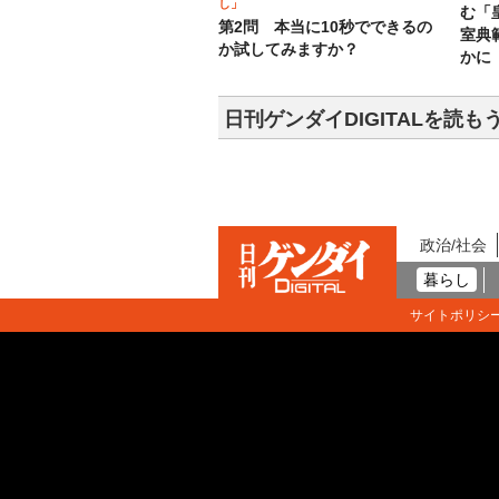
し」
む「
第2問 本当に10秒でできるの
室典
か試してみますか？
かに
日刊ゲンダイDIGITALを読も
政治/社会
暮らし
サイトポリシ