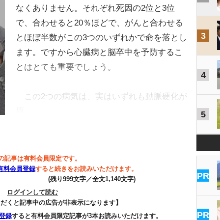
なくありません。それぞれ死因の2位と3位
で、合わせると20％ほどで、がんと合わせる
3
とほぼ半数がこの3つのいずれかで命を落とし
ます。ですから心臓病と脳卒中を予防するこ
とはとても重要でしょう。
4
この2つの病気は、実はいずれも動脈硬化が
原…
5
の記事は有料会員限定です。
有料会員登録
すると続きをお読みいただけます。
PR
(残り999文字／全文1,140文字)
ログインして読む
ただくと記事中の広告が非表示になります】
PR
登録
すると有料会員限定記事が3本お読みいただけます。