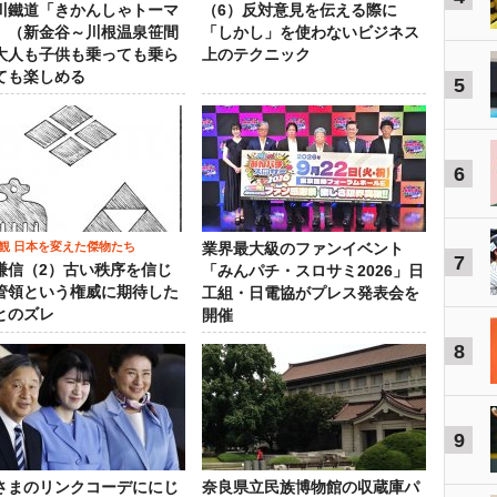
川鐵道「きかんしゃトーマ
（6）反対意見を伝える際に
」（新金谷～川根温泉笹間
「しかし」を使わないビジネス
大人も子供も乗っても乗ら
上のテクニック
ても楽しめる
5
6
観 日本を変えた傑物たち
業界最大級のファンイベント
7
謙信（2）古い秩序を信じ
「みんパチ・スロサミ2026」日
管領という権威に期待した
工組・日電協がプレス発表会を
とのズレ
開催
8
9
さまのリンクコーデににじ
奈良県立民族博物館の収蔵庫パ