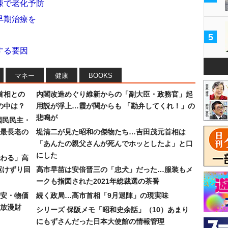
錬で老化予防
早期治療を
5
する要因
マネー
健康
BOOKS
首相との
内閣改造めぐり維新からの「副大臣・政務官」起
の中は？
用説が浮上…霞が関からも 「勘弁してくれ！」の
悲鳴が
国民民主・
最長老の
堤清二が見た昭和の傑物たち…吉田茂元首相は
「あんたの親父さんが死んでホッとしたよ」と口
にした
わる」高
駆けずり回
高市早苗は安倍晋三の「忠犬」だった…服装もメ
ークも指図された2021年総裁選の茶番
安・物価
続く政局…高市首相「9月退陣」の現実味
放漫財
シリーズ 保阪メモ「昭和史余話」（10）あまり
にもずさんだった日本大使館の情報管理