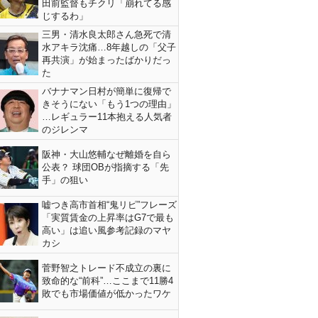
田前監督もチクリ「崩れてる感
じするわ」
三男・清水良太郎さん急死で清
水アキラ沈痛…8年越しの「父子
再共演」が始まったばかりだっ
た
バナナマン日村が簡単に復帰で
きそうにない「もう1つの理由」
…レギュラー11本抱える人気者
のジレンマ
阪神・大山悠輔なぜ離婚を自ら
公表？ 球団OBが指摘する「先
手」の狙い
嘘つき高市首相“鬼リピ”フレーズ
「実質賃金の上昇率はG7で最も
高い」は追い風参考記録のマヤ
カシ
菅野智之トレード不成立の裏に
致命的な“前科”…ここまで11勝4
敗でも市場価値が低かったワケ