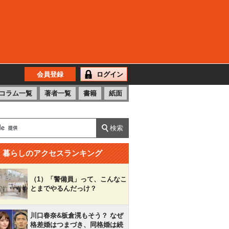
会員登録
ログイン
コラム一覧
著者一覧
書籍
紙面
暮らしのアクセスランキング
（1）「警備員」って、こんなこ
とまでやるんだっけ？
川口春奈&板倉滉もそう？ なぜ
格差婚はつまづき、同格婚は続