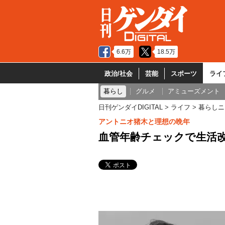
6.6万
18.5万
政治/社会
芸能
スポーツ
ライ
暮らし
グルメ
アミューズメント
日刊ゲンダイDIGITAL
ライフ
暮らしニ
アントニオ猪木と理想の晩年
血管年齢チェックで生活