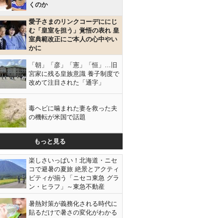
くのか
愛子さまのリンクコーデににじ
む「皇室を担う」覚悟の表れ 皇
室典範改正にご本人の心中やい
かに
「朝」「彦」「憲」「恒」…旧
宮家に残る皇族意識 養子制度で
改めて注目された「通字」
毒ヘビに噛まれた妻を救った夫
の機転が米国で話題
もっと見る
楽しさいっぱい！北海道・ニセ
コで避暑の夏旅 絶景とアクティ
ビティが揃う「ニセコ東急 グラ
ン・ヒラフ」～東急不動産
暑熱対策が義務化される時代に
貼るだけで暑さの変化がわかる