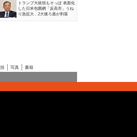
トランプ大統領もそっぽ 表面化
した日米包囲網「反高市」うね
り急拡大…2大後ろ盾が剥落
競技
写真
書籍