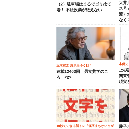
大井
（2）駐車場はまるでゴミ捨て
ス号
場！ 不法投棄が絶えない
渡）
なく
本郷史
五木寛之 流されゆく日々
上杉
連載12403回 男女共学のこ
関東
ろ <2>
現実
10秒でできる脳トレ「漢字まちがいさが
愛子