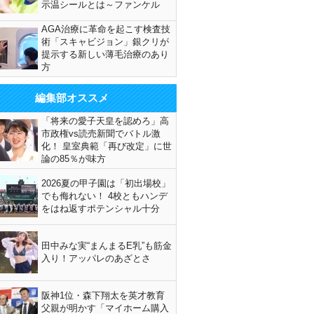
示温シールとは～ファンケル
AGA治療に革命を起こす検査技
術「スキャビジョン」銀クリが
提示する新しい薄毛治療のあり
方
編集部オススメ
「将来の愛子天皇を認めろ」高
市政権vs読売新聞でバトル激
化！ 皇室典範「再び改定」に世
論の85％が味方
2026夏の甲子園は「初出場校」
でも侮れない！ 4校ともハンデ
をはね返すポテンシャル十分
田中みな実“まんまるE乳”も筋金
入り！アッパレのあざとさ
阪神1位・森下翔太を英才教育
父親が明かす「マイホーム購入