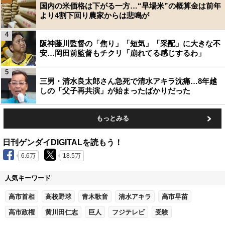
国内の米価格は下がる一方…“早場米”の概算金は前年
より4割下回り農家からは悲鳴が
4
阪神藤川監督の「焦り」「短気」「采配」に大きな不
安…岡田前監督もチクリ「崩れてる感じするわ」
5
三男・清水良太郎さん急死で清水アキラ沈痛…8年越
しの「父子再共演」が始まったばかりだった
もっとみる
日刊ゲンダイDIGITALを読もう！
6.6万
18.5万
人気キーワード
高市首相
高校野球
青木歌音
清水アキラ
高市早苗
高市政権
黄川田仁志
巨人
フジテレビ
受験