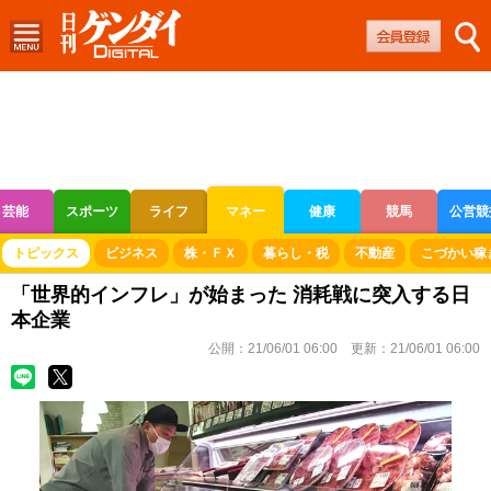
芸能
スポーツ
ライフ
マネー
健康
競馬
公営競
ボートレース
競輪
オートレース
トピックス
ビジネス
株・ＦＸ
暮らし・税
不動産
こづかい稼
「世界的インフレ」が始まった 消耗戦に突入する日
本企業
公開：
21/06/01 06:00
更新：
21/06/01 06:00