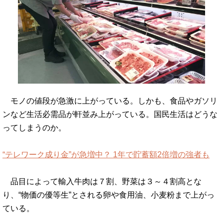
モノの値段が急激に上がっている。しかも、食品やガソリ
ンなど生活必需品が軒並み上がっている。国民生活はどうな
ってしまうのか。
“テレワーク成り金”が急増中？ 1年で貯蓄額2倍増の強者も
品目によって輸入牛肉は７割、野菜は３～４割高とな
り、“物価の優等生”とされる卵や食用油、小麦粉まで上がっ
ている。