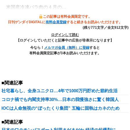
米国産冷凍バラ肉の４月の…
この記事は有料会員限定です。
日刊ゲンダイDIGITALに
有料会員登録
すると続きをお読みいただけます。
(残り771文字／全文912文字)
ログインして読む
【ログインしていただくと記事中の広告が非表示になります】
今なら！
メルマガ会員（無料）に登録
すると
有料会員限定記事が3本お読みいただけます。
■関連記事
社宅暮らし、全身ユニクロ…4年で1000万円貯めた節約生活
コロナ禍でも内閣支持率30%…日本の我慢強さに驚く韓国人
IOCは人命無視の“ぼったくり集団” 五輪に固執はカネのため
■関連記事
日本のワクチンパスポート利用まだまだか 経済の起爆剤に