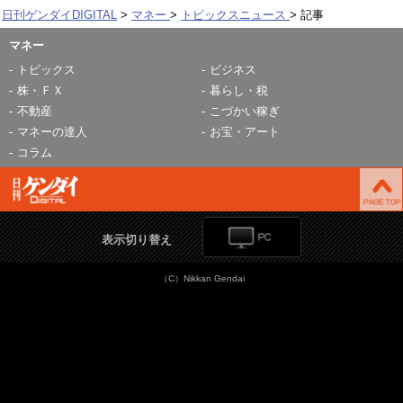
日刊ゲンダイDIGITAL
マネー
トピックスニュース
記事
マネー
トピックス
ビジネス
株・ＦＸ
暮らし・税
不動産
こづかい稼ぎ
マネーの達人
お宝・アート
コラム
表示切り替え
（C）Nikkan Gendai