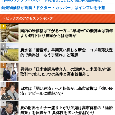
銅先物価格が高騰「ドクター・カッパー」はインフレを予想
トピックスのアクセスランキング
1
国内の米価格は下がる一方…“早場米”の概算金は前年
より4割下回り農家からは悲鳴が
2
農水省「備蓄米」早期買い戻しを断念…コメ暴落決定
的で業界は「もう手遅れ」と落胆
3
異例の「日米協調為替介入」の謎解き…米国側が”裏
取引”で出した3つの条件と高市首相外し
4
日本は「弱い経済」へと転落か…高市政権は「強い経
済」アピールに躍起だが
5
夏の財界セミナー盛り上がり欠如は高市首相の「経済
無策」を反映か？ 具体性を欠いた話ばかり