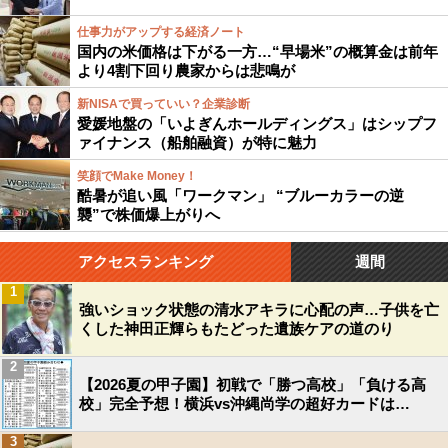
仕事力がアップする経済ノート
国内の米価格は下がる一方…“早場米”の概算金は前年
より4割下回り農家からは悲鳴が
新NISAで買っていい？企業診断
愛媛地盤の「いよぎんホールディングス」はシップフ
ァイナンス（船舶融資）が特に魅力
笑顔でMake Money！
酷暑が追い風「ワークマン」 “ブルーカラーの逆
襲”で株価爆上がりへ
アクセスランキング
週間
1
強いショック状態の清水アキラに心配の声…子供を亡
くした神田正輝らもたどった遺族ケアの道のり
2
【2026夏の甲子園】初戦で「勝つ高校」「負ける高
校」完全予想！横浜vs沖縄尚学の超好カードは…
3