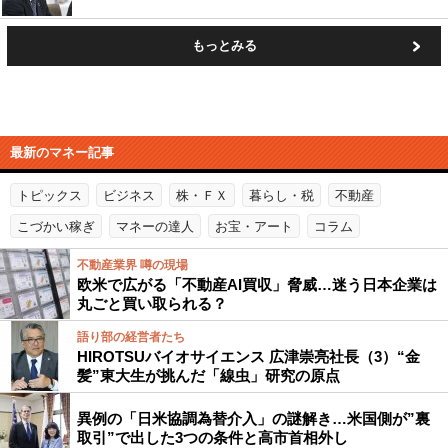
もっとみる
最新のマネー記事
トピックス
ビジネス
株・ＦＸ
暮らし・税
不動産
こづかい稼ぎ
マネーの達人
お宝・アート
コラム
不動産業界 噂の現場
欧米で広がる「不動産AI買収」脅威…迷う日本企業は
丸ごと買い取られる？
語り部の経営者たち
HIROTSUバイオサイエンス 広津崇亮社長（3）“金
髪”東大生が挑んだ「線虫」研究の原点
異例の「日米協調為替介入」の謎解き…米国側が”裏
取引”で出した3つの条件と高市首相外し