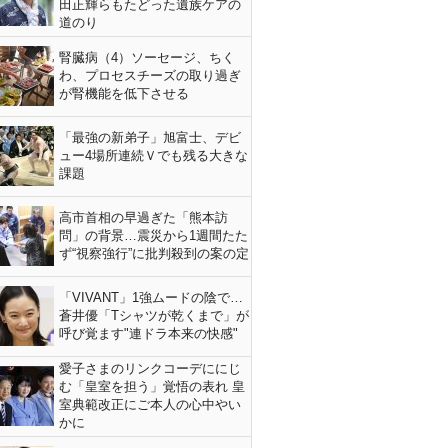
田正輝らもたどった遺族ケアの
道のり
腎臓病（4）ソーセージ、ちく
わ、プロセスチーズの取り過ぎ
が腎機能を低下させる
「最強の新弟子」旭富士、デビ
ュー4場所連続Ｖでも残る大きな
課題
高市首相の早過ぎた「熊本訪
問」の背景…震災から1週間たた
ず“視察強行”に批判殺到の案の定
「VIVANT」1強ムードの陰で…
蒼井優「Tシャツが乾くまで」が
呼び覚ます"連ドラ本来の快感"
愛子さまのリンクコーデににじ
む「皇室を担う」覚悟の表れ 皇
室典範改正にご本人の心中やい
かに