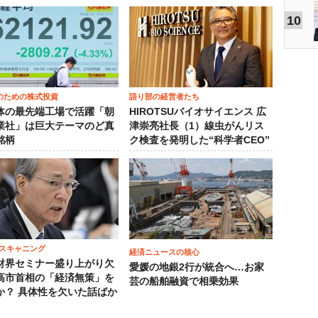
10
のための株式投資
語り部の経営者たち
体の最先端工場で活躍「朝
HIROTSUバイオサイエンス 広
業社」は巨大テーマのど真
津崇亮社長（1）線虫がんリス
銘柄
ク検査を発明した“科学者CEO”
スキャニング
経済ニュースの核心
財界セミナー盛り上がり欠
愛媛の地銀2行が統合へ…お家
高市首相の「経済無策」を
芸の船舶融資で相乗効果
か？ 具体性を欠いた話ばか