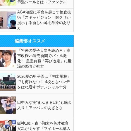
示温シールとは～ファンケル
AGA治療に革命を起こす検査技
術「スキャビジョン」銀クリが
提示する新しい薄毛治療のあり
方
編集部オススメ
「将来の愛子天皇を認めろ」高
市政権vs読売新聞でバトル激
化！ 皇室典範「再び改定」に世
論の85％が味方
2026夏の甲子園は「初出場校」
でも侮れない！ 4校ともハンデ
をはね返すポテンシャル十分
田中みな実“まんまるE乳”も筋金
入り！アッパレのあざとさ
阪神1位・森下翔太を英才教育
父親が明かす「マイホーム購入