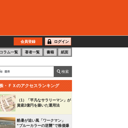
会員登録
ログイン
コラム一覧
著者一覧
書籍
紙面
株・ＦＸのアクセスランキング
（1）「平凡なサラリーマン」が
資産2億円を築いた運用法
酷暑が追い風「ワークマン」
“ブルーカラーの逆襲”で株価爆