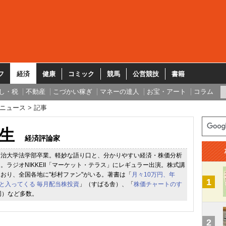
フ
経済
健康
コミック
競馬
公営競技
書籍
し・税
不動産
こづかい稼ぎ
マネーの達人
お宝・アート
コラム
ニュース
記事
生
経済評論家
明治大学法学部卒業。軽妙な語り口と、分かりやすい経済・株価分析
。ラジオNIKKEII「マーケット・テラス」にレギュラー出演。株式講
おり、全国各地に"杉村ファン"がいる。著書は「
月々10万円、年
1
っと入ってくる 毎月配当株投資
」（すばる舎）、「
株価チャートのす
同）など多数。
2