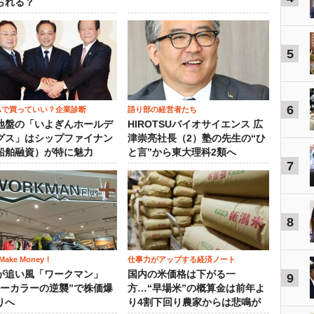
られる？
5
6
SAで買っていい？企業診断
語り部の経営者たち
地盤の「いよぎんホールデ
HIROTSUバイオサイエンス 広
グス」はシップファイナン
津崇亮社長（2）塾の先生の“ひ
船舶融資）が特に魅力
と言”から東大理科2類へ
7
8
ake Money！
仕事力がアップする経済ノート
が追い風「ワークマン」
国内の米価格は下がる一
9
ルーカラーの逆襲”で株価爆
方…“早場米”の概算金は前年よ
りへ
り4割下回り農家からは悲鳴が