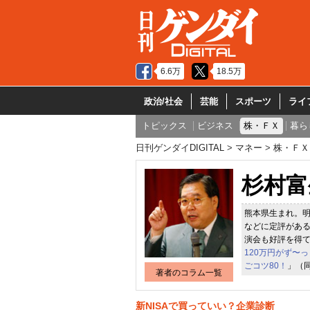
6.6万
18.5万
政治/社会
芸能
スポーツ
ライ
トピックス
ビジネス
株・ＦＸ
暮ら
日刊ゲンダイDIGITAL
マネー
株・ＦＸ
杉村富
熊本県生まれ。
などに定評がある
演会も好評を得て
120万円がず〜
ごコツ80！
」（
著者のコラム一覧
新NISAで買っていい？企業診断