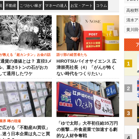
税
不動産
こづかい稼ぎ
マネーの達人
お宝・アート
コラム
高校野
清水ア
黄川田
が教える「超カンタン」お金の話
語り部の経営者たち
）通貨の価値とは？ 直径3メ
HIROTSUバイオサイエンス 広
1
ル、重さ5トンの石がおカ
津崇亮社長（4）「がんが怖く
して通用したワケ
ない時代をつくりたい」
2
3
業界 噂の現場
「ゆで太郎」大卒初任給35万円
で広がる「不動産AI買収」
の衝撃…外食産業で加速する劇
…迷う日本企業は丸ごと買
的な人材争奪戦
4