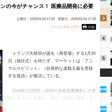
ンの今がチャンス！ 医療品開発に必要
3
公開日：
2025/01/14 17:00
更新日：
2025/01/14 17:00
>> バックナンバー
印刷
4
トランプ大統領が誕生（再登場）する1月20
5
日（就任式）を待たず、マーケットは「アニ
マルスピリット」（自発的な楽観主義を意味
する造語）が復活している。
PR
2016年11月8日（前回の大統領選勝利）の直
後に見られた現象だ。彼は「関税と減税」を
武器に、「偉大なアメリカの再構築」…
PR