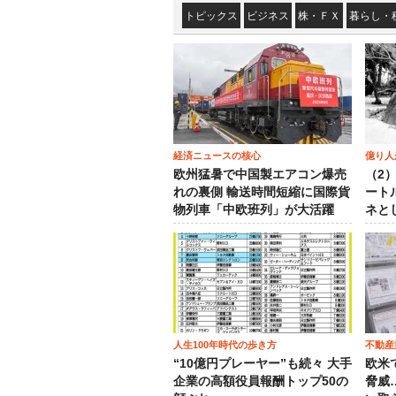
トピックス
ビジネス
株・ＦＸ
暮らし・
経済ニュースの核心
億り人
欧州猛暑で中国製エアコン爆売
（2
れの裏側 輸送時間短縮に国際貨
ート
物列車「中欧班列」が大活躍
ネと
人生100年時代の歩き方
不動産
“10億円プレーヤー”も続々 大手
欧米
企業の高額役員報酬トップ50の
脅威