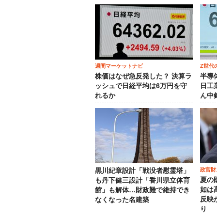
週間マーケットナビ
Z世代
株価はなぜ急反発した？ 決算ラ
半導
ッシュで日経平均は6万円を守
日工
れるか
ん中
政官財
黒川紀章設計「戦没者慰霊塔」
夏の
も丹下健三設計「香川県立体育
如は
館」も解体…財政難で維持でき
反映
なくなった名建築
り