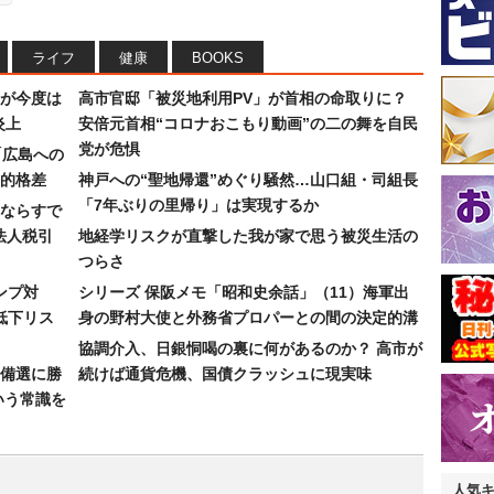
ライフ
健康
BOOKS
が今度は
高市官邸「被災地利用PV」が首相の命取りに？
炎上
安倍元首相“コロナおこもり動画”の二の舞を自民
党が危惧
「広島への
的格差
神戸への“聖地帰還”めぐり騒然…山口組・司組長
「7年ぶりの里帰り」は実現するか
ならすで
法人税引
地経学リスクが直撃した我が家で思う被災生活の
つらさ
ンプ対
シリーズ 保阪メモ「昭和史余話」（11）海軍出
低下リス
身の野村大使と外務省プロパーとの間の決定的溝
協調介入、日銀恫喝の裏に何があるのか？ 高市が
備選に勝
続けば通貨危機、国債クラッシュに現実味
いう常識を
人気