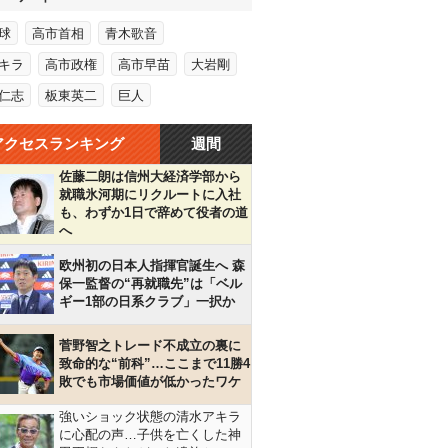
球
高市首相
青木歌音
キラ
高市政権
高市早苗
大岩剛
仁志
板東英二
巨人
アクセスランキング
週間
佐藤二朗は信州大経済学部から
就職氷河期にリクルートに入社
も、わずか1日で辞めて役者の道
へ
欧州初の日本人指揮官誕生へ 森
保一監督の“再就職先”は「ベル
ギー1部の日系クラブ」一択か
菅野智之トレード不成立の裏に
致命的な“前科”…ここまで11勝4
敗でも市場価値が低かったワケ
強いショック状態の清水アキラ
に心配の声…子供を亡くした神