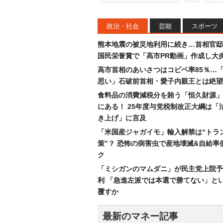
政治・社会
芸能
スポーツ
熊本地震の被災地利用に続き…首相官邸
国民栄誉賞で「高市PR動画」作成し大
高市首相のあいさつはコピペ率85％…
思い」石破前首相・愛子内親王とは絶望
食料品の消費減税分を賄う「恒久財源」
にある！ 25年度与党税制改正大綱は「
き上げ」に言及
「米国産ジャガイモ」輸入解禁は“トラ
策”？ 恐怖の病害虫で産地壊滅&自給率
ク
「ミシガンのマムダニ」が民主党上院予
利 「急進左派では本選で勝てない」と
覆すか
最新のマネー記事