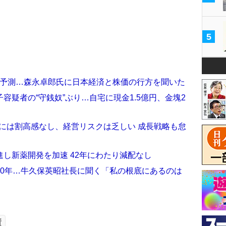
5
円」と予測…森永卓郎氏に日本経済と株価の行方を聞いた
容疑者の“守銭奴”ぶり…自宅に現金1.5億円、金塊2
には割高感なし、経営リスクは乏しい 成長戦略も怠
し新薬開発を加速 42年にわたり減配なし
50年…牛久保英昭社長に聞く「私の根底にあるのは
」
資