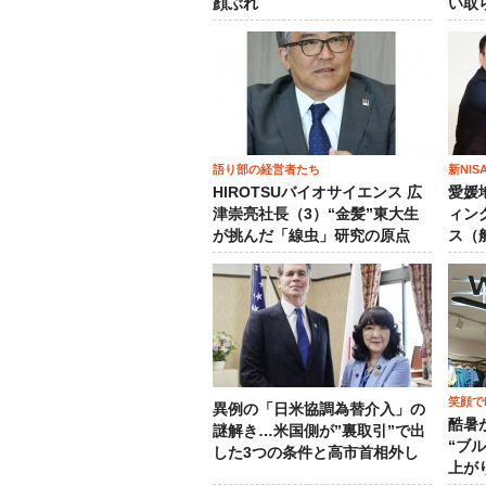
顔ぶれ
い取
語り部の経営者たち
新NI
HIROTSUバイオサイエンス 広
愛媛
津崇亮社長（3）“金髪”東大生
ィン
が挑んだ「線虫」研究の原点
ス（
笑顔でM
異例の「日米協調為替介入」の
酷暑
謎解き…米国側が”裏取引”で出
“ブ
した3つの条件と高市首相外し
上が