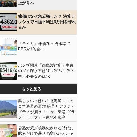
上がりへ
株価はなぜ急反発した？ 決算ラ
ッシュで日経平均は6万円を守れ
るか
「テイカ」株価2670円水準で
PBRが1倍台へ
ポンプ関連「酉島製作所」中東
のダム貯水率は10～20％に低下
中…必要なのは水
もっと見る
楽しさいっぱい！北海道・ニセ
コで避暑の夏旅 絶景とアクティ
ビティが揃う「ニセコ東急 グラ
ン・ヒラフ」～東急不動産
暑熱対策が義務化される時代に
貼るだけで暑さの変化がわかる