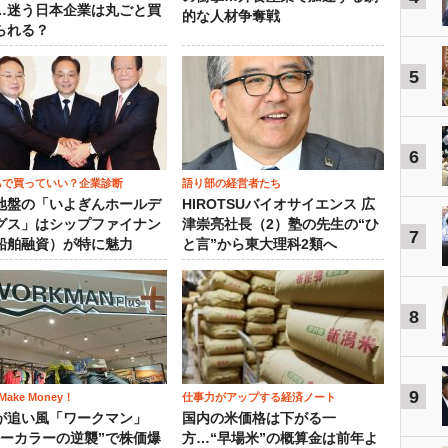
…迷う日本企業は丸ごと買
的な人材争奪戦
られる？
5
6
SAで買っていい？企業診断
語り部の経営者たち
地盤の「いよぎんホールデ
HIROTSUバイオサイエンス 広
グス」はシップファイナン
津崇亮社長（2）塾の先生の“ひ
7
船舶融資）が特に魅力
と言”から東大理科2類へ
8
9
ake Money！
仕事力がアップする経済ノート
が追い風「ワークマン」
国内の米価格は下がる一
ルーカラーの逆襲”で株価爆
方…“早場米”の概算金は前年よ