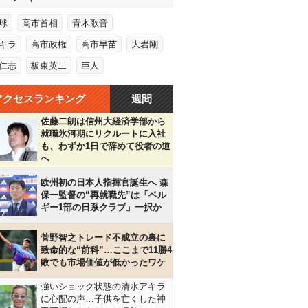
球
高市首相
青木歌音
キラ
高市政権
高市早苗
大岩剛
仁志
板東英二
巨人
アクセスランキング
週間
佐藤二朗は信州大経済学部から
就職氷河期にリクルートに入社
も、わずか1日で辞めて役者の道
へ
欧州初の日本人指揮官誕生へ 森
保一監督の“再就職先”は「ベル
ギー1部の日系クラブ」一択か
菅野智之トレード不成立の裏に
致命的な“前科”…ここまで11勝4
敗でも市場価値が低かったワケ
強いショック状態の清水アキラ
に心配の声…子供を亡くした神