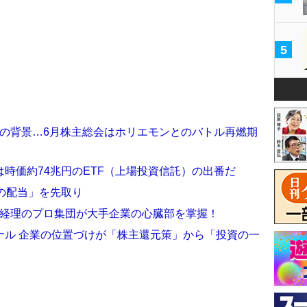
5
騰の背景…6月株主総会はホリエモンとのバトル再燃期
時価約74兆円のETF（上場投資信託）の出番だ
の配当」を先取り
」経理のプロ集団が大手企業の心臓部を掌握！
ナル 企業の位置づけが「株主還元策」から「投資の一