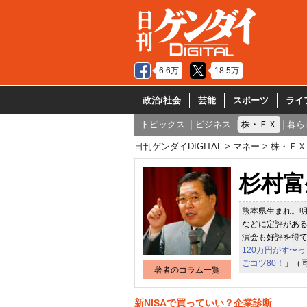
6.6万
18.5万
政治/社会
芸能
スポーツ
ライ
トピックス
ビジネス
株・ＦＸ
暮ら
日刊ゲンダイDIGITAL
マネー
株・ＦＸ
杉村富
熊本県生まれ。
などに定評がある
演会も好評を得て
120万円がず〜
ごコツ80！
」（
著者のコラム一覧
新NISAで買っていい？企業診断