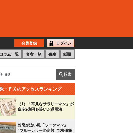
会員登録
ログイン
コラム一覧
著者一覧
書籍
紙面
株・ＦＸのアクセスランキング
（1）「平凡なサラリーマン」が
資産2億円を築いた運用法
酷暑が追い風「ワークマン」
“ブルーカラーの逆襲”で株価爆