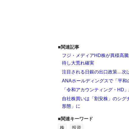
■関連記事
フジ・メディアHD株が異様高
待し大荒れ確実
注目される日銀の出口政策…次は
ANAホールディングスで「平和
「令和アカウンティング・HD
自社株買いは「割安株」のシグ
形態」に
■関連キーワード
株
投資