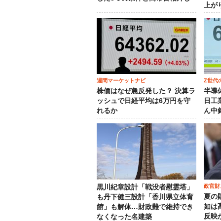
上が
週間マーケットナビ
Z世代
株価はなぜ急反発した？ 決算ラ
半導
ッシュで日経平均は6万円を守
日工
れるか
ん中
政官財
黒川紀章設計「戦没者慰霊塔」
夏の
も丹下健三設計「香川県立体育
如は
館」も解体…財政難で維持でき
反映
なくなった名建築