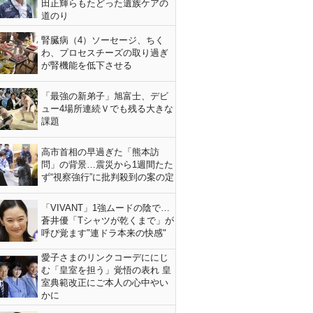
田正輝らもたどった遺族ケアの
道のり
腎臓病（4）ソーセージ、ちく
わ、プロセスチーズの取り過ぎ
が腎機能を低下させる
「最強の新弟子」旭富士、デビ
ュー4場所連続Ｖでも残る大きな
課題
高市首相の早過ぎた「熊本訪
問」の背景…震災から1週間たた
ず“視察強行”に批判殺到の案の定
「VIVANT」1強ムードの陰で…
蒼井優「Tシャツが乾くまで」が
呼び覚ます"連ドラ本来の快感"
愛子さまのリンクコーデににじ
む「皇室を担う」覚悟の表れ 皇
室典範改正にご本人の心中やい
かに