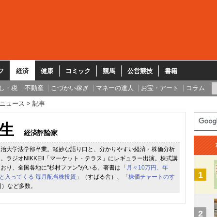
フ
経済
健康
コミック
競馬
公営競技
書籍
し・税
不動産
こづかい稼ぎ
マネーの達人
お宝・アート
コラム
ニュース
記事
生
経済評論家
明治大学法学部卒業。軽妙な語り口と、分かりやすい経済・株価分析
。ラジオNIKKEII「マーケット・テラス」にレギュラー出演。株式講
おり、全国各地に"杉村ファン"がいる。著書は「
月々10万円、年
1
っと入ってくる 毎月配当株投資
」（すばる舎）、「
株価チャートのす
同）など多数。
2