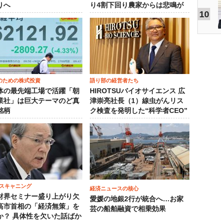
りへ
り4割下回り農家からは悲鳴が
10
のための株式投資
語り部の経営者たち
体の最先端工場で活躍「朝
HIROTSUバイオサイエンス 広
業社」は巨大テーマのど真
津崇亮社長（1）線虫がんリス
銘柄
ク検査を発明した“科学者CEO”
スキャニング
経済ニュースの核心
財界セミナー盛り上がり欠
愛媛の地銀2行が統合へ…お家
高市首相の「経済無策」を
芸の船舶融資で相乗効果
か？ 具体性を欠いた話ばか