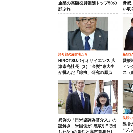
企業の高額役員報酬トップ50の
脅威
顔ぶれ
い取
語り部の経営者たち
新NI
HIROTSUバイオサイエンス 広
愛媛
津崇亮社長（3）“金髪”東大生
ィン
が挑んだ「線虫」研究の原点
ス（
笑顔でM
異例の「日米協調為替介入」の
酷暑
謎解き…米国側が”裏取引”で出
“ブ
した3つの条件と高市首相外し