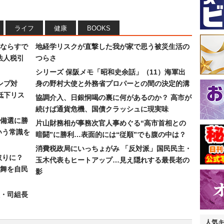
ライフ
健康
BOOKS
ならすで
地経学リスクが直撃した我が家で思う被災生活の
法人税引
つらさ
シリーズ 保阪メモ「昭和史余話」（11）海軍出
ンプ対
身の野村大使と外務省プロパーとの間の決定的溝
低下リス
協調介入、日銀恫喝の裏に何があるのか？ 高市が
続けば通貨危機、国債クラッシュに現実味
備選に勝
片山財務相が事務次官人事めぐる“高市首相との
いう常識を
暗闘”に勝利…表面的には“従順”でも腹の中は？
消費税政局にいっちょがみ 「反対派」国民民主・
取りに？
玉木代表もヒートアップ…見え隠れする最長老の
の舞を自民
影
組・司組長
人気