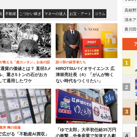
高校野
税
不動産
こづかい稼ぎ
マネーの達人
お宝・アート
コラム
清水ア
黄川田
1
が教える「超カンタン」お金の話
語り部の経営者たち
）通貨の価値とは？ 直径3メ
HIROTSUバイオサイエンス 広
ル、重さ5トンの石がおカ
津崇亮社長（4）「がんが怖く
して通用したワケ
ない時代をつくりたい」
2
3
業界 噂の現場
「ゆで太郎」大卒初任給35万円
で広がる「不動産AI買収」
4
の衝撃…外食産業で加速する劇