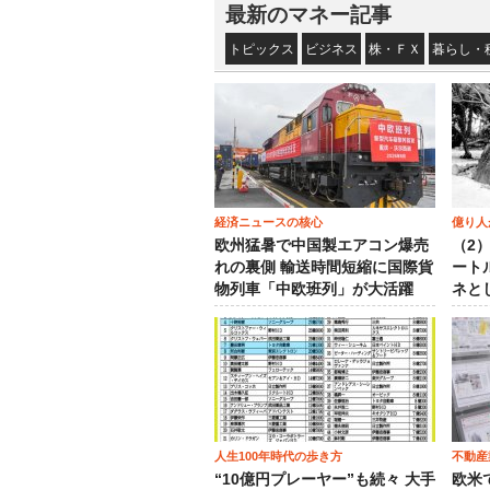
最新のマネー記事
トピックス
ビジネス
株・ＦＸ
暮らし・
経済ニュースの核心
億り人
欧州猛暑で中国製エアコン爆売
（2
れの裏側 輸送時間短縮に国際貨
ート
物列車「中欧班列」が大活躍
ネと
人生100年時代の歩き方
不動産
“10億円プレーヤー”も続々 大手
欧米