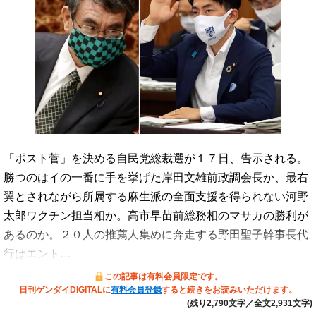
「ポスト菅」を決める自民党総裁選が１７日、告示される。
勝つのはイの一番に手を挙げた岸田文雄前政調会長か、最右
翼とされながら所属する麻生派の全面支援を得られない河野
太郎ワクチン担当相か。高市早苗前総務相のマサカの勝利が
あるのか。２０人の推薦人集めに奔走する野田聖子幹事長代
行はエント…
この記事は有料会員限定です。
日刊ゲンダイDIGITALに
有料会員登録
すると続きをお読みいただけます。
(残り2,790文字／全文2,931文字)