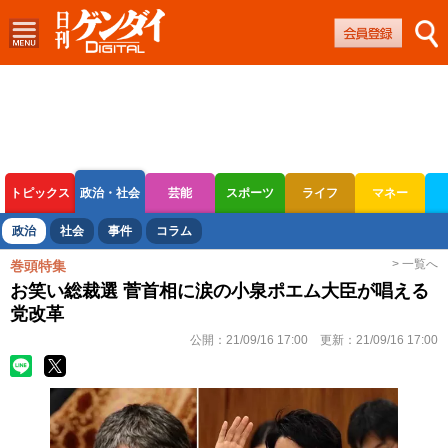
トピックス
政治・社会
芸能
スポーツ
ライフ
マネー
ボートレース
競輪
オートレース
政治
社会
事件
コラム
> 一覧へ
巻頭特集
お笑い総裁選 菅首相に涙の小泉ポエム大臣が唱える
党改革
公開：
21/09/16 17:00
更新：
21/09/16 17:00