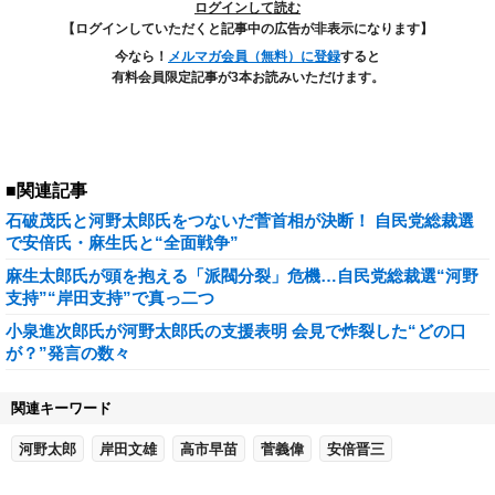
ログインして読む
【ログインしていただくと記事中の広告が非表示になります】
今なら！
メルマガ会員（無料）に登録
すると
有料会員限定記事が3本お読みいただけます。
■関連記事
石破茂氏と河野太郎氏をつないだ菅首相が決断！ 自民党総裁選
で安倍氏・麻生氏と“全面戦争”
麻生太郎氏が頭を抱える「派閥分裂」危機…自民党総裁選“河野
支持”“岸田支持”で真っ二つ
小泉進次郎氏が河野太郎氏の支援表明 会見で炸裂した“どの口
が？”発言の数々
関連キーワード
河野太郎
岸田文雄
高市早苗
菅義偉
安倍晋三