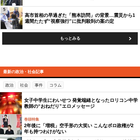
5
高市首相の早過ぎた「熊本訪問」の背景…震災から1
週間たたず“視察強行”に批判殺到の案の定
もっとみる
最新の政治・社会記事
政治
社会
事件
コラム
女子中学生にわいせつ 発覚端緒となったロリコン中学
教師の“おねだり”エロメッセージ
巻頭特集
2年後に「増税」空手形の大笑い こんなボロ政権が2
年も持つわけがない