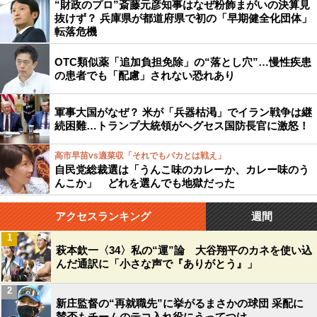
“財政のプロ”斎藤元彦知事はなぜ粉飾まがいの決算見
抜けず？ 兵庫県が都道府県で初の「早期健全化団体」
転落危機
OTC類似薬「追加負担免除」の“落とし穴”…慢性疾患
の患者でも「配慮」されない恐れあり
軍事大国がなぜ？ 米が「兵器枯渇」でイラン戦争は継
続困難…トランプ大統領がヘグセス国防長官に激怒！
高市早苗vs適菜収「それでもバカとは戦え」
自民党総裁選は「うんこ味のカレーか、カレー味のう
んこか」 どれを選んでも地獄だった
アクセスランキング
週間
1
萩本欽一〈34〉私の“運”論 大谷翔平のカネを使い込
んだ通訳に「小さな声で『ありがとう』」
2
新庄監督の“再就職先”に挙がるまさかの球団 采配に
賛否もチームのテコ入れ役にうってつけ