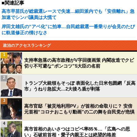
■関連記事
高市早苗氏が総裁選レースで失速…細田派内でも「安倍離れ」急
加速でシンパ議員は大慌て
岸田文雄氏の“アベ化”に拍車…自民総裁選一番乗りが会見のたび
に軌道修正の情けなさ
政治のアクセスランキング
1
支持率急落の高市政権がV字回復画策 内閣改造でクビ
切り不可避な“ポンコツ”5大臣の名前
2
トランプ大統領もそっぽ 表面化した日米包囲網「反高
市」うねり急拡大…2大後ろ盾が剥落
3
高市官邸「被災地利用PV」が首相の命取りに？ 安倍
元首相“コロナおこもり動画”の二の舞を自民党が危惧
4
高市首相のあいさつはコピペ率85％…「広島への思
い」石破前首相・愛子内親王とは絶望的格差