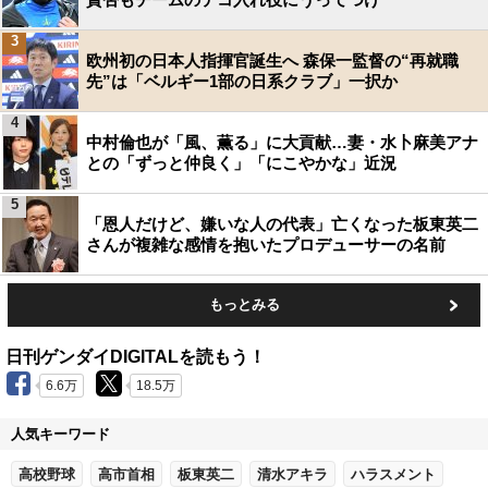
3
欧州初の日本人指揮官誕生へ 森保一監督の“再就職
先”は「ベルギー1部の日系クラブ」一択か
4
中村倫也が「風、薫る」に大貢献…妻・水卜麻美アナ
との「ずっと仲良く」「にこやかな」近況
5
「恩人だけど、嫌いな人の代表」亡くなった板東英二
さんが複雑な感情を抱いたプロデューサーの名前
もっとみる
日刊ゲンダイDIGITALを読もう！
6.6万
18.5万
人気キーワード
高校野球
高市首相
板東英二
清水アキラ
ハラスメント