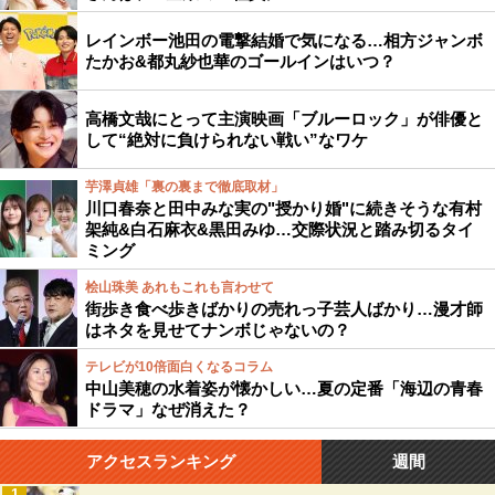
レインボー池田の電撃結婚で気になる…相方ジャンボ
たかお&都丸紗也華のゴールインはいつ？
高橋文哉にとって主演映画「ブルーロック」が俳優と
して“絶対に負けられない戦い”なワケ
芋澤貞雄「裏の裏まで徹底取材」
川口春奈と田中みな実の"授かり婚"に続きそうな有村
架純&白石麻衣&黒田みゆ…交際状況と踏み切るタイ
ミング
桧山珠美 あれもこれも言わせて
街歩き食べ歩きばかりの売れっ子芸人ばかり…漫才師
はネタを見せてナンボじゃないの？
テレビが10倍面白くなるコラム
中山美穂の水着姿が懐かしい…夏の定番「海辺の青春
ドラマ」なぜ消えた？
アクセスランキング
週間
1