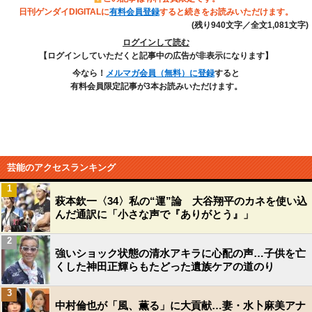
日刊ゲンダイDIGITALに
有料会員登録
すると続きをお読みいただけます。
(残り940文字／全文1,081文字)
ログインして読む
【ログインしていただくと記事中の広告が非表示になります】
今なら！
メルマガ会員（無料）に登録
すると
有料会員限定記事が3本お読みいただけます。
芸能のアクセスランキング
1
萩本欽一〈34〉私の“運”論 大谷翔平のカネを使い込
んだ通訳に「小さな声で『ありがとう』」
2
強いショック状態の清水アキラに心配の声…子供を亡
くした神田正輝らもたどった遺族ケアの道のり
3
中村倫也が「風、薫る」に大貢献…妻・水卜麻美アナ