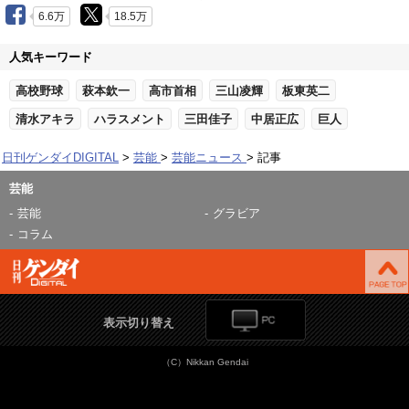
6.6万
18.5万
人気キーワード
高校野球
萩本欽一
高市首相
三山凌輝
板東英二
清水アキラ
ハラスメント
三田佳子
中居正広
巨人
日刊ゲンダイDIGITAL
芸能
芸能ニュース
記事
芸能
芸能
グラビア
コラム
表示切り替え
（C）Nikkan Gendai