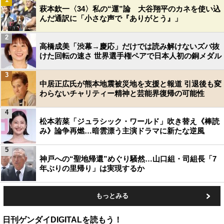
萩本欽一〈34〉私の“運”論 大谷翔平のカネを使い込
んだ通訳に「小さな声で『ありがとう』」
2
高橋成美「渋幕→慶応」だけでは読み解けないズバ抜
けた回転の速さ 世界選手権ペアで日本人初の銅メダル
3
中居正広氏が熊本地震被災地を支援と報道 引退後も変
わらないチャリティー精神と芸能界復帰の可能性
4
松本若菜「ジュラシック・ワールド」吹き替え《棒読
み》論争再燃…暗雲漂う主演ドラマに新たな逆風
5
神戸への“聖地帰還”めぐり騒然…山口組・司組長「7
年ぶりの里帰り」は実現するか
もっとみる
日刊ゲンダイDIGITALを読もう！