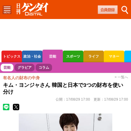
トピックス
政治・社会
芸能
スポーツ
ライフ
マネー
ボートレース
競輪
オートレース
芸能
グラビア
コラム
> 一覧へ
有名人の財布の中身
キム・ヨンジャさん 韓国と日本で3つの財布を使い
分け
公開：
17/08/29 17:00
更新：
17/08/29 17:00