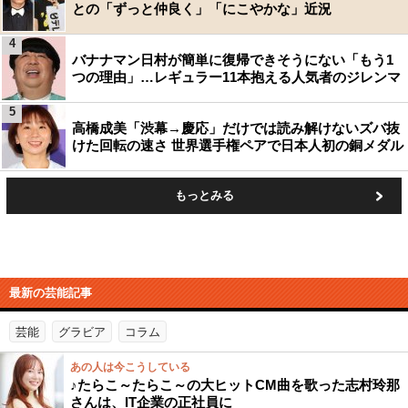
との「ずっと仲良く」「にこやかな」近況
4
バナナマン日村が簡単に復帰できそうにない「もう1
つの理由」…レギュラー11本抱える人気者のジレンマ
5
高橋成美「渋幕→慶応」だけでは読み解けないズバ抜
けた回転の速さ 世界選手権ペアで日本人初の銅メダル
もっとみる
最新の芸能記事
芸能
グラビア
コラム
あの人は今こうしている
♪たらこ～たらこ～の大ヒットCM曲を歌った志村玲那
さんは、IT企業の正社員に