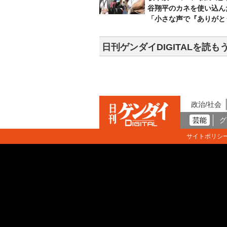
谷翔平のカネを使い込ん
「小さな声で『ありがと
日刊ゲンダイDIGITALを読も
政治/社会
芸能
グ
サイトポリシ