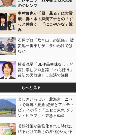
…レギュラー11本抱える人気者
のジレンマ
中村倫也が「風、薫る」に大貢
献…妻・水卜麻美アナとの「ず
っと仲良く」「にこやかな」近
況
石原プロ「炊き出しの流儀」 被
災地一番乗りがエラいわけでは
ない
横浜流星「BL作品興味なし」発
言に滲むプロ意識 「べらぼう」
後初の民放連ドラ主演で注目
もっと見る
楽しさいっぱい！北海道・ニセ
コで避暑の夏旅 絶景とアクティ
ビティが揃う「ニセコ東急 グラ
ン・ヒラフ」～東急不動産
暑熱対策が義務化される時代に
貼るだけで暑さの変化がわかる