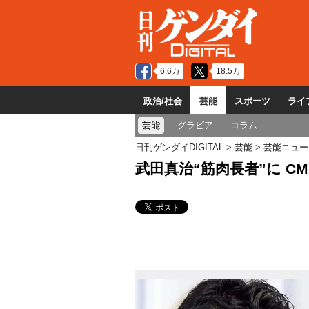
6.6万
18.5万
政治/社会
芸能
スポーツ
ライ
芸能
グラビア
コラム
日刊ゲンダイDIGITAL
芸能
芸能ニュー
武田真治“筋肉長者”に 