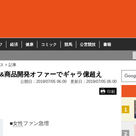
フ
経済
健康
コミック
競馬
公営競技
書籍
ス
記事
CM&商品開発オファーでギャラ億超え
公開日：
2019/07/05 06:00
更新日：
2019/07/05 06:00
印刷
1
■
女性
ファン急増
2