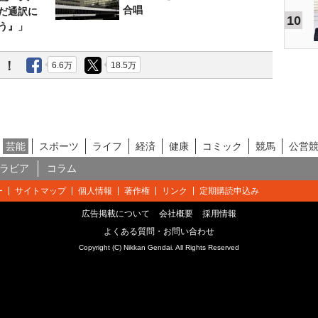
合唱
だ通訳に
10
う』」
う！
6.6万
18.5万
芸能
スポーツ
ライフ
経済
健康
コミック
競馬
公営
ラビア
コラム
ー
サイトマップ
個人情報
著作権
リンク
定期購読申込み
広告掲載について
会社概要
採用情報
よくある質問・お問い合わせ
Copyright (C) Nikkan Gendai. All Rights Reserved