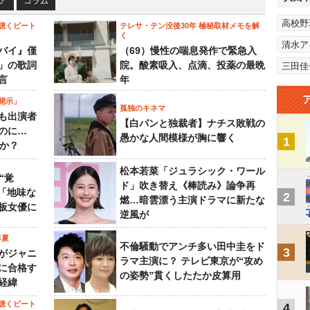
ア
コラム
高校野
聴くビート
テレサ・テン没後30年 極秘取材メモを解
く
清水ア
バイ』僅
（69）慢性の喘息発作で緊急入
」の歌詞
院。酸素吸入、点滴、投薬の最晩
三田佳
言
年
開示」
孤独のキネマ
も出演者
【白パンと独裁者】ナチス敗戦の
のに…
愚かな人間模様が胸に響く
1
すか？
松本若菜「ジュラシック・ワール
“覚
ド」吹き替え《棒読み》論争再
…「地味な
2
燃…暗雲漂う主演ドラマに新たな
板女優に
逆風が
年夏
不倫騒動でアンチ多い田中圭をド
3
がジャニ
ラマ主演に？ テレビ東京が“攻め
に合格す
の姿勢”貫くしたたか皮算用
経緯
聴くビート
4