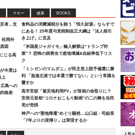
フ
マネー
健康
BOOKS
災者…支
食料品の消費減税分を賄う「恒久財源」ならすで
にある！ 25年度与党税制改正大綱は「法人税引
き上げ」に言及
）松岡外
原因
「米国産ジャガイモ」輸入解禁は“トランプ対
策”？ 恐怖の病害虫で産地壊滅&自給率低下リス
みにじる高
ク
「ミシガンのマムダニ」が民主党上院予備選に勝
が今度は
利 「急進左派では本選で勝てない」という常識を
炎上
覆すか
「広島への
高市官邸「被災地利用PV」が首相の命取りに？
的格差
安倍元首相“コロナおこもり動画”の二の舞を自民
党が危惧
神戸への“聖地帰還”めぐり騒然…山口組・司組長
「7年ぶりの里帰り」は実現するか
人気