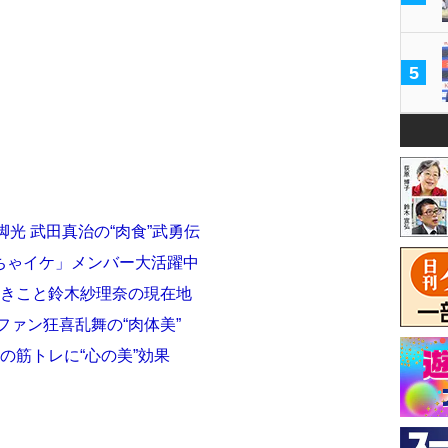
5
光 武田真治の“肉食”武勇伝
ちゃイケ」メンバー大活躍中
あきこと鈴木紗理奈の現在地
ファン狂喜乱舞の“肉体美”
性の筋トレに“心の美”効果