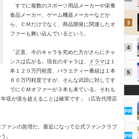
すでに複数のスポーツ用品メーカーや栄養
食品メーカー、ゲーム機器メーカーなどか
3
ら、ＣＭだけでなく、商品開発に関連したオ
ファーも舞い込んでいるという。
4
「正直、今のキャラを究めた方がさらにチャ
ンスは広がる。現在のギャラは、
ドラマ
は１
本１２０万円程度、バラエティー番組は１本
5
６０万円程度ですが、そんな武田に対してす
でにＣＭオファーが３本も来ている。それも
。年収が億を超えることは確実です」（広告代理店
PR
ファンの急増だ。最近になって公式ファンクラブ
PR
いう。