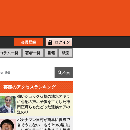
会員登録
ログイン
コラム一覧
著者一覧
書籍
紙面
芸能のアクセスランキング
強いショック状態の清水アキラ
に心配の声…子供を亡くした神
田正輝らもたどった遺族ケアの
道のり
バナナマン日村が簡単に復帰で
きそうにない「もう1つの理由」