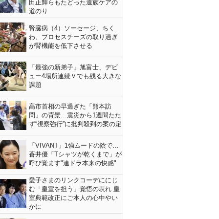
田正輝らもたどった遺族ケアの
道のり
腎臓病（4）ソーセージ、ちく
わ、プロセスチーズの取り過ぎ
が腎機能を低下させる
「最強の新弟子」旭富士、デビ
ュー4場所連続Ｖでも残る大きな
課題
高市首相の早過ぎた「熊本訪
問」の背景…震災から1週間たた
ず“視察強行”に批判殺到の案の定
「VIVANT」1強ムードの陰で…
蒼井優「Tシャツが乾くまで」が
呼び覚ます"連ドラ本来の快感"
愛子さまのリンクコーデににじ
む「皇室を担う」覚悟の表れ 皇
室典範改正にご本人の心中やい
かに