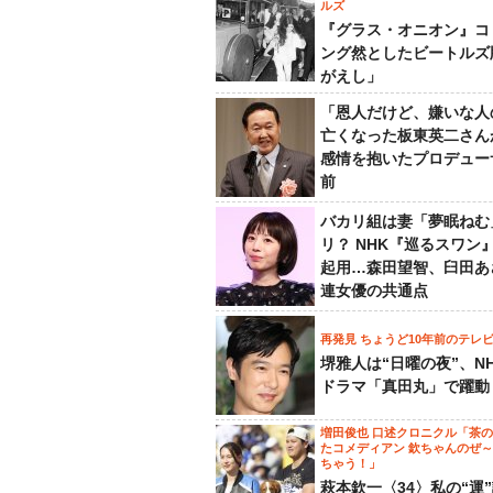
ルズ
『グラス・オニオン』コ
ング然としたビートルズ
がえし」
「恩人だけど、嫌いな人
亡くなった板東英二さん
感情を抱いたプロデュー
前
バカリ組は妻「夢眠ねむ
リ？ NHK『巡るスワン
起用…森田望智、臼田あ
連女優の共通点
再発見 ちょうど10年前のテレ
堺雅人は“日曜の夜”、N
ドラマ「真田丸」で躍動
増田俊也 口述クロニクル「茶
たコメディアン 欽ちゃんのぜ
ちゃう！」
萩本欽一〈34〉私の“運