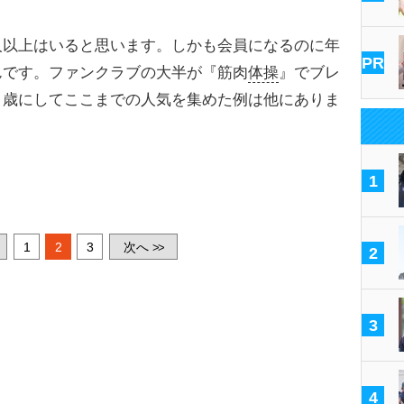
人以上はいると思います。しかも会員になるのに年
PR
んです。ファンクラブの大半が『筋肉
体操
』でブレ
６歳にしてここまでの人気を集めた例は他にありま
1
1
2
3
次へ
>>
2
3
4