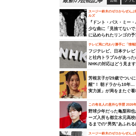
最新の芸能記事
芸能
グラビ
スージー鈴木のゼロからぜんぶ
ルズ
『ドント・パス・ミー・
少な曲に「見捨てないで
に込められたリンゴの予
テレビ局に代わり勝手に「情報
フジテレビ、日本テレビ
と社内トラブルがあった
NHKの対応はどう見ま
芳根京子が29歳でついに
醒”！ 朝ドラから10年
実力派」が局をまたぐ看
この有名人の意外な学歴 2026
野球少年だった亀梨和也
ーズ入所も都立水元高校
るまでの“男気”あふれる
スージー鈴木のゼロからぜんぶ