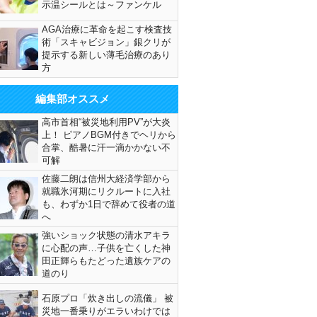
示温シールとは～ファンケル
AGA治療に革命を起こす検査技
術「スキャビジョン」銀クリが
提示する新しい薄毛治療のあり
方
編集部オススメ
高市首相“被災地利用PV”が大炎
上！ ピアノBGM付きでヘリから
合掌、酷暑に汗一滴かかない不
可解
佐藤二朗は信州大経済学部から
就職氷河期にリクルートに入社
も、わずか1日で辞めて役者の道
へ
強いショック状態の清水アキラ
に心配の声…子供を亡くした神
田正輝らもたどった遺族ケアの
道のり
石原プロ「炊き出しの流儀」 被
災地一番乗りがエラいわけでは