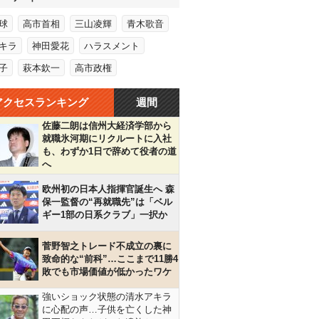
球
高市首相
三山凌輝
青木歌音
キラ
神田愛花
ハラスメント
子
萩本欽一
高市政権
アクセスランキング
週間
佐藤二朗は信州大経済学部から
就職氷河期にリクルートに入社
も、わずか1日で辞めて役者の道
へ
欧州初の日本人指揮官誕生へ 森
保一監督の“再就職先”は「ベル
ギー1部の日系クラブ」一択か
菅野智之トレード不成立の裏に
致命的な“前科”…ここまで11勝4
敗でも市場価値が低かったワケ
強いショック状態の清水アキラ
に心配の声…子供を亡くした神