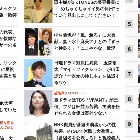
田中樹がSixTONESの美容番長に
ミックソ
「“めちゃくちゃイイ男の休日”っ
版「微笑
ていう見出しにしてください！」
5
の代表」
中村倫也が「風、薫る」に大貢
が複雑な
献…妻・水卜麻美アナとの「ずっ
サーの名
と仲良く」「にこやかな」近況
6
」ソック
日曜ドラマ対決に異変！ 玉森裕
』に夏帆
太「マイ・フィクション」が山田
7
さ美と常
涼介「一次元の挿し木」を猛追す
るワケ
芸能界クロスロード
ビ
8
夏ドラマはTBS「VIVANT」が圧
HK大河
倒、フジは軒並み苦戦…主演を任
していた
せられる女優は案外少ない
の間を変え
9
NHK職員が番組出演者からの性
～んぶ話し
被害、PTSDで休職し大激震…
《番組名を公表しろ》と視聴者大
”論 大