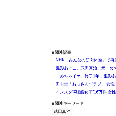
■関連記事
NHK「みんなの筋肉体操」で再脚
雛形あきこ、武田真治…元「め
「めちゃイケ」終了1年…雛形
田中圭「おっさんずラブ」 女性
インスタ“#腹筋女子”16万件 女
■関連キーワード
武田真治