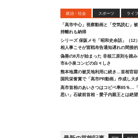
政治・社会
スポーツ
ライ
「高市中心」視察動画と「空気読む」被
持離れも納得
シリーズ 保阪メモ「昭和史余話」（12
相人事こそが宣戦布告通知遅れの間接的
偽善の8月が始まった 非核三原則を踏
市&小泉コンビの白々しさ
熊本地震の被災地利用に続き…首相官邸
国民栄誉賞で「高市PR動画」作成し大
高市首相のあいさつはコピペ率85％…
思い」石破前首相・愛子内親王とは絶望