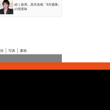
続く政局…高市首相「9月退陣」
の現実味
競技
写真
書籍