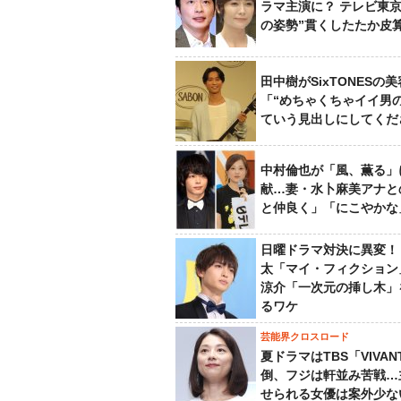
ラマ主演に？ テレビ東京
の姿勢”貫くしたたか皮
田中樹がSixTONESの
「“めちゃくちゃイイ男
ていう見出しにしてくだ
中村倫也が「風、薫る」
献…妻・水卜麻美アナと
と仲良く」「にこやかな
日曜ドラマ対決に異変！
太「マイ・フィクション
涼介「一次元の挿し木」
るワケ
芸能界クロスロード
夏ドラマはTBS「VIVA
倒、フジは軒並み苦戦…
せられる女優は案外少な