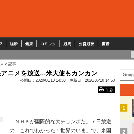
フ
経済
健康
コミック
競馬
公営競技
書籍
ス
記事
長アニメを放送…米大使もカンカン
公開日：
2020/06/10 14:50
更新日：
2020/06/10 14:50
印刷
1
ＮＨＫが国際的な大チョンボだ。７日放送
の「これでわかった！世界のいま」で、米国
2