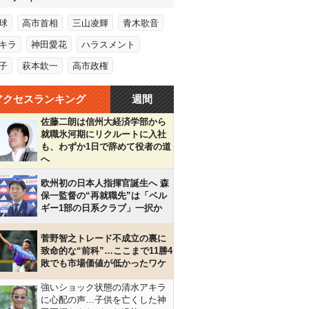
球
高市首相
三山凌輝
青木歌音
キラ
神田愛花
ハラスメント
子
萩本欽一
高市政権
アクセスランキング
週間
佐藤二朗は信州大経済学部から
就職氷河期にリクルートに入社
も、わずか1日で辞めて役者の道
へ
欧州初の日本人指揮官誕生へ 森
保一監督の“再就職先”は「ベル
ギー1部の日系クラブ」一択か
菅野智之トレード不成立の裏に
致命的な“前科”…ここまで11勝4
敗でも市場価値が低かったワケ
強いショック状態の清水アキラ
に心配の声…子供を亡くした神