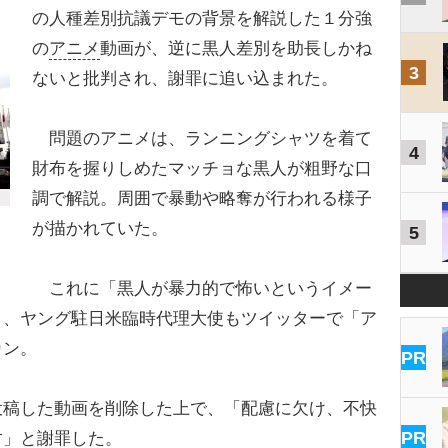
の人種差別抗議デモの背景を解説した１分強
の
アニメ
動画が、逆に黒人差別を助長しかね
3
ないと批判され、謝罪に追い込まれた。
問題のアニメは、ランニングシャツを着て
4
財布を握りしめたマッチョな黒人が粗野な口
調で解説。周囲で暴動や略奪が行われる様子
が描かれていた。
5
これに「黒人が暴力的で怖いというイメー
り、ヤング駐日米臨時代理大使もツイッターで「ア
カン。
PR
稿した動画を削除した上で、「配慮に欠け、不快
PR
す」と謝罪した。