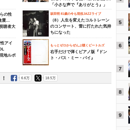
「小さな声で『ありがとう』」
からの性
坂田明 81歳の今も現役JAZZライブ
（8）人生を変えたコルトレーン
激震…
5
のコンサート、雷に打たれた気持
視聴者大
ちになった
女性アイ
6
もっとゼロからぜんぶ聴くビートルズ
OL
右手だけで弾くピアノ版『ドン
～現地ルポ
ト・パス・ミー・バイ』
7
う！
6.6万
18.5万
8
9