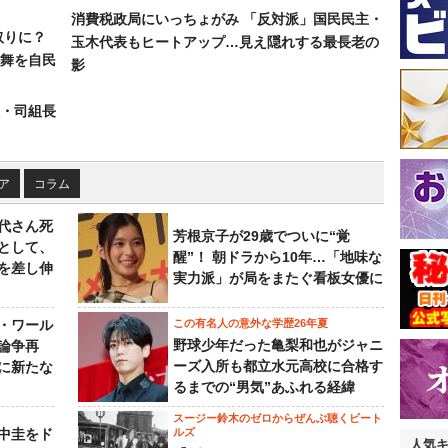
消費税政局にいっちょがみ 「反対派」国民民主・
取りに？
玉木代表もヒートアップ…見え隠れする最長老の
の舞を自民
影
組・司組長
ア
コラム
代さん死
芳根京子が29歳でついに“覚
として、
醒”！ 朝ドラから10年…「地味な
を差し伸
実力派」が局をまたぐ看板女優に
・ワール
この有名人の意外な学歴26年夏
野球少年だった亀梨和也がジャニ
論争再
ーズ入所も都立水元高校に合格す
に新たな
るまでの“男気”あふれる経緯
スージー鈴木のゼロからぜんぶ聴くビート
中圭をド
ルズ
人気