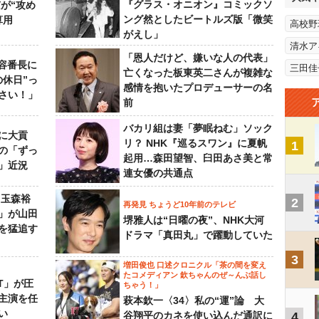
『グラス・オニオン』コミックソ
が“攻め
ング然としたビートルズ版「微笑
算用
高校野
がえし」
清水ア
「恩人だけど、嫌いな人の代表」
美容番長に
三田佳
亡くなった板東英二さんが複雑な
の休日”っ
感情を抱いたプロデューサーの名
さい！」
前
バカリ組は妻「夢眠ねむ」ソック
に大貢
リ？ NHK『巡るスワン』に夏帆
1
の「ずっ
起用…森田望智、臼田あさ美と常
」近況
連女優の共通点
 玉森裕
2
再発見 ちょうど10年前のテレビ
」が山田
堺雅人は“日曜の夜”、NHK大河
を猛追す
ドラマ「真田丸」で躍動していた
3
増田俊也 口述クロニクル「茶の間を変え
たコメディアン 欽ちゃんのぜ～んぶ話し
NT」が圧
ちゃう！」
主演を任
萩本欽一〈34〉私の“運”論 大
い
谷翔平のカネを使い込んだ通訳に
4