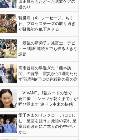
田正輝らもたどった遺族ケアの
道のり
腎臓病（4）ソーセージ、ちく
わ、プロセスチーズの取り過ぎ
が腎機能を低下させる
「最強の新弟子」旭富士、デビ
ュー4場所連続Ｖでも残る大きな
課題
高市首相の早過ぎた「熊本訪
問」の背景…震災から1週間たた
ず“視察強行”に批判殺到の案の定
「VIVANT」1強ムードの陰で…
蒼井優「Tシャツが乾くまで」が
呼び覚ます"連ドラ本来の快感"
愛子さまのリンクコーデににじ
む「皇室を担う」覚悟の表れ 皇
室典範改正にご本人の心中やい
かに