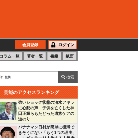
会員登録
ログイン
コラム一覧
著者一覧
書籍
紙面
芸能のアクセスランキング
強いショック状態の清水アキラ
に心配の声…子供を亡くした神
田正輝らもたどった遺族ケアの
道のり
バナナマン日村が簡単に復帰で
きそうにない「もう1つの理由」