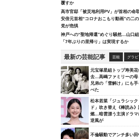
覆すか
高市官邸「被災地利用PV」が首相の命
安倍元首相“コロナおこもり動画”の二
党が危惧
神戸への“聖地帰還”めぐり騒然…山口
「7年ぶりの里帰り」は実現するか
最新の芸能記事
芸能
グラビ
元宝塚星組トップ寿美花
去…高嶋ファミリーの母
兄弟の「雪解け」にも手
べた
松本若菜「ジュラシック
ド」吹き替え《棒読み》
燃…暗雲漂う主演ドラマ
逆風が
不倫騒動でアンチ多い田