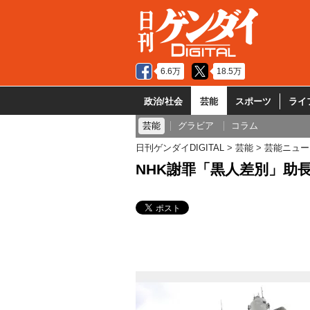
6.6万
18.5万
政治/社会
芸能
スポーツ
ライ
芸能
グラビア
コラム
日刊ゲンダイDIGITAL
芸能
芸能ニュー
NHK謝罪「黒人差別」助