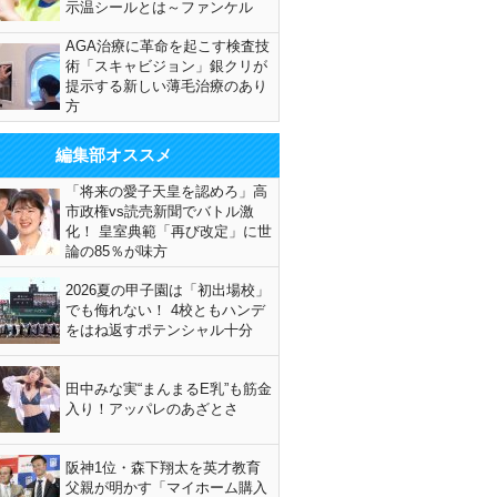
示温シールとは～ファンケル
AGA治療に革命を起こす検査技
術「スキャビジョン」銀クリが
提示する新しい薄毛治療のあり
方
編集部オススメ
「将来の愛子天皇を認めろ」高
市政権vs読売新聞でバトル激
化！ 皇室典範「再び改定」に世
論の85％が味方
2026夏の甲子園は「初出場校」
でも侮れない！ 4校ともハンデ
をはね返すポテンシャル十分
田中みな実“まんまるE乳”も筋金
入り！アッパレのあざとさ
阪神1位・森下翔太を英才教育
父親が明かす「マイホーム購入