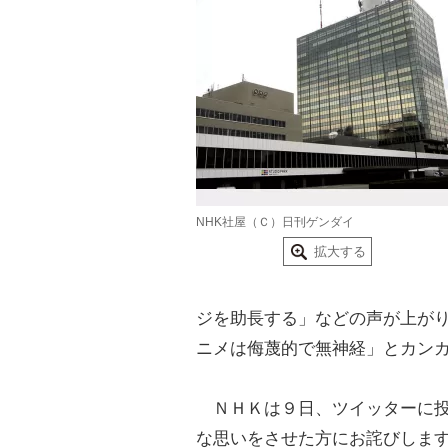
NHK社屋（Ｃ）日刊ゲンダイ
拡大する
ジを助長する」などの声が上が
ニメは侮蔑的で無神経」とカン
ＮＨＫは９日、ツイッターに投
な思いをさせた方にお詫びしま