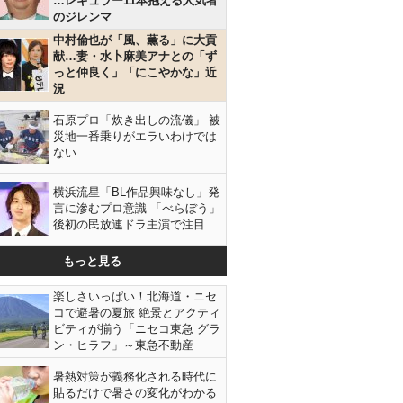
…レギュラー11本抱える人気者
のジレンマ
中村倫也が「風、薫る」に大貢
献…妻・水卜麻美アナとの「ず
っと仲良く」「にこやかな」近
況
石原プロ「炊き出しの流儀」 被
災地一番乗りがエラいわけでは
ない
横浜流星「BL作品興味なし」発
言に滲むプロ意識 「べらぼう」
後初の民放連ドラ主演で注目
もっと見る
楽しさいっぱい！北海道・ニセ
コで避暑の夏旅 絶景とアクティ
ビティが揃う「ニセコ東急 グラ
ン・ヒラフ」～東急不動産
暑熱対策が義務化される時代に
貼るだけで暑さの変化がわかる