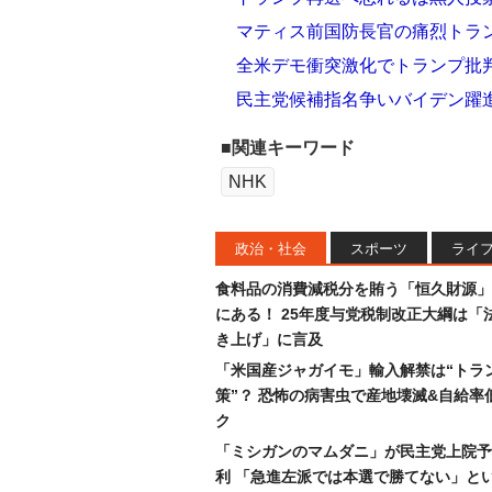
マティス前国防長官の痛烈トラ
全米デモ衝突激化でトランプ批
民主党候補指名争いバイデン躍
■関連キーワード
NHK
政治・社会
スポーツ
ライ
食料品の消費減税分を賄う「恒久財源」
にある！ 25年度与党税制改正大綱は「
き上げ」に言及
「米国産ジャガイモ」輸入解禁は“トラ
策”？ 恐怖の病害虫で産地壊滅&自給率
ク
「ミシガンのマムダニ」が民主党上院予
利 「急進左派では本選で勝てない」と