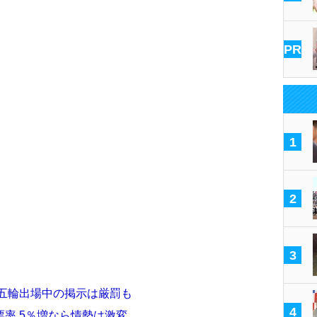
PR
1
2
3
 五輪出場中の掲示は厳罰も
4
率 5％増なら情勢は激変