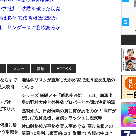
ンプ批判…沈黙を破った良識
判は必至 安倍首相は沈黙か
5
進…サンダースに勝機あるか
フ
マネー
健康
BOOKS
ならすで
地経学リスクが直撃した我が家で思う被災生活の
法人税引
つらさ
シリーズ 保阪メモ「昭和史余話」（11）海軍出
ンプ対
身の野村大使と外務省プロパーとの間の決定的溝
低下リス
協調介入、日銀恫喝の裏に何があるのか？ 高市が
続けば通貨危機、国債クラッシュに現実味
備選に勝
片山財務相が事務次官人事めぐる“高市首相との
いう常識を
暗闘”に勝利…表面的には“従順”でも腹の中は？