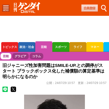
トピックス
政治・社会
芸能
スポーツ
ライフ
マネー
ボートレース
競輪
オートレース
芸能
グラビア
コラム
旧ジャニーズ性加害問題はSMILE-UP.との調停がス
タート ブラックボックス化した補償額の算定基準は
明らかになるのか
公開：
24/07/29 10:57
更新：
24/07/29 10:57