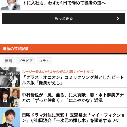
トに入社も、わずか1日で辞めて役者の道へ
もっとみる
最新の芸能記事
芸能
グラビア
コラム
スージー鈴木のゼロからぜんぶ聴くビートルズ
『グラス・オニオン』コミックソング然としたビート
ルズ版「微笑がえし」
中村倫也が「風、薫る」に大貢献…妻・水卜麻美アナ
との「ずっと仲良く」「にこやかな」近況
日曜ドラマ対決に異変！ 玉森裕太「マイ・フィクショ
ン」が山田涼介「一次元の挿し木」を猛追するワケ