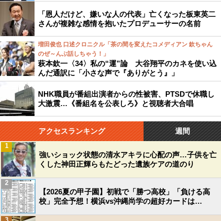
「恩人だけど、嫌いな人の代表」亡くなった板東英二
さんが複雑な感情を抱いたプロデューサーの名前
増田俊也 口述クロニクル「茶の間を変えたコメディアン 欽ちゃん
のぜ～んぶ話しちゃう！」
萩本欽一〈34〉私の“運”論 大谷翔平のカネを使い込
んだ通訳に「小さな声で『ありがとう』」
NHK職員が番組出演者からの性被害、PTSDで休職し
大激震…《番組名を公表しろ》と視聴者大合唱
アクセスランキング
週間
1
強いショック状態の清水アキラに心配の声…子供を亡
くした神田正輝らもたどった遺族ケアの道のり
2
【2026夏の甲子園】初戦で「勝つ高校」「負ける高
校」完全予想！横浜vs沖縄尚学の超好カードは…
3