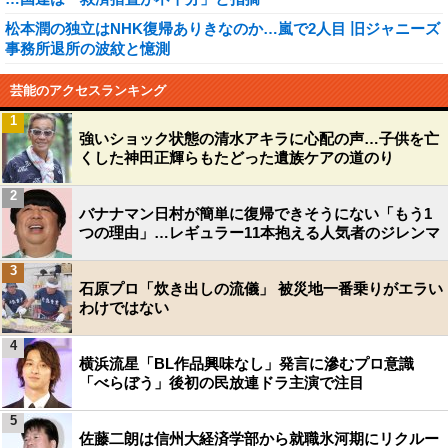
松本潤の独立はNHK復帰ありきなのか…嵐で2人目 旧ジャニーズ
事務所退所の波紋と憶測
芸能のアクセスランキング
1
強いショック状態の清水アキラに心配の声…子供を亡
くした神田正輝らもたどった遺族ケアの道のり
2
バナナマン日村が簡単に復帰できそうにない「もう1
つの理由」…レギュラー11本抱える人気者のジレンマ
3
石原プロ「炊き出しの流儀」 被災地一番乗りがエラい
わけではない
4
横浜流星「BL作品興味なし」発言に滲むプロ意識
「べらぼう」後初の民放連ドラ主演で注目
5
佐藤二朗は信州大経済学部から就職氷河期にリクルー