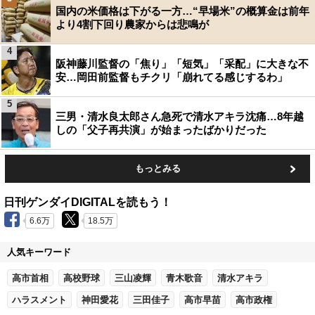
国内の米価格は下がる一方…“早場米”の概算金は前年
より4割下回り農家からは悲鳴が
4
阪神藤川監督の「焦り」「短気」「采配」に大きな不
安…岡田前監督もチクリ「崩れてる感じするわ」
5
三男・清水良太郎さん急死で清水アキラ沈痛…8年越
しの「父子再共演」が始まったばかりだった
もっとみる
日刊ゲンダイDIGITALを読もう！
6.6万
18.5万
人気キーワード
高市首相
高校野球
三山凌輝
青木歌音
清水アキラ
ハラスメント
神田愛花
三田佳子
高市早苗
高市政権