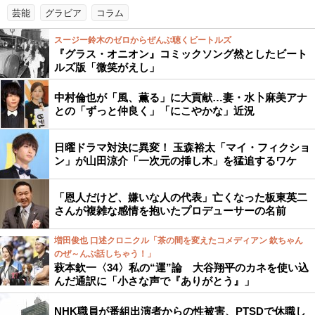
芸能
グラビア
コラム
スージー鈴木のゼロからぜんぶ聴くビートルズ
『グラス・オニオン』コミックソング然としたビート
ルズ版「微笑がえし」
中村倫也が「風、薫る」に大貢献…妻・水卜麻美アナ
との「ずっと仲良く」「にこやかな」近況
日曜ドラマ対決に異変！ 玉森裕太「マイ・フィクショ
ン」が山田涼介「一次元の挿し木」を猛追するワケ
「恩人だけど、嫌いな人の代表」亡くなった板東英二
さんが複雑な感情を抱いたプロデューサーの名前
増田俊也 口述クロニクル「茶の間を変えたコメディアン 欽ちゃん
のぜ～んぶ話しちゃう！」
萩本欽一〈34〉私の“運”論 大谷翔平のカネを使い込
んだ通訳に「小さな声で『ありがとう』」
NHK職員が番組出演者からの性被害、PTSDで休職し