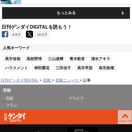
もっとみる
日刊ゲンダイDIGITALを読もう！
6.6万
18.5万
人気キーワード
高市首相
高校野球
三山凌輝
青木歌音
清水アキラ
ハラスメント
神田愛花
三田佳子
高市早苗
高市政権
日刊ゲンダイDIGITAL
芸能
芸能ニュース
記事
芸能
芸能
グラビア
コラム