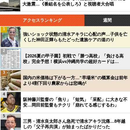
大激震…《番組名を公表しろ》と視聴者大合唱
アクセスランキング
週間
1
強いショック状態の清水アキラに心配の声…子供を亡
くした神田正輝らもたどった遺族ケアの道のり
2
【2026夏の甲子園】初戦で「勝つ高校」「負ける高
校」完全予想！横浜vs沖縄尚学の超好カードは…
3
国内の米価格は下がる一方…“早場米”の概算金は前年
より4割下回り農家からは悲鳴が
4
阪神藤川監督の「焦り」「短気」「采配」に大きな不
安…岡田前監督もチクリ「崩れてる感じするわ」
5
三男・清水良太郎さん急死で清水アキラ沈痛…8年越
しの「父子再共演」が始まったばかりだった