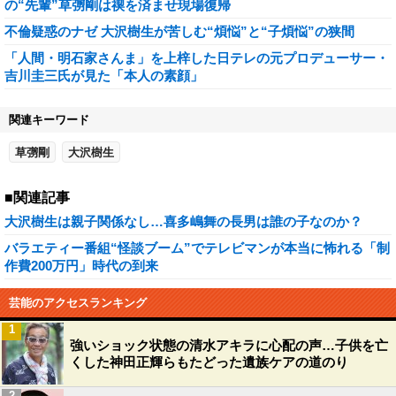
の“先輩”草彅剛は禊を済ませ現場復帰
不倫疑惑のナゼ 大沢樹生が苦しむ“煩悩”と“子煩悩”の狭間
「人間・明石家さんま」を上梓した日テレの元プロデューサー・
吉川圭三氏が見た「本人の素顔」
関連キーワード
草彅剛
大沢樹生
■関連記事
大沢樹生は親子関係なし…喜多嶋舞の長男は誰の子なのか？
バラエティー番組“怪談ブーム”でテレビマンが本当に怖れる「制
作費200万円」時代の到来
芸能のアクセスランキング
1
強いショック状態の清水アキラに心配の声…子供を亡
くした神田正輝らもたどった遺族ケアの道のり
2