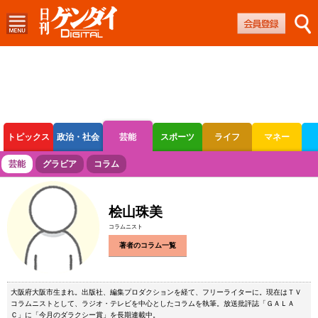
トピックス
政治・社会
芸能
スポーツ
ライフ
マネー
ボートレース
競輪
オートレース
芸能
グラビア
コラム
桧山珠美
コラムニスト
著者のコラム一覧
大阪府大阪市生まれ。出版社、編集プロダクションを経て、フリーライターに。現在はＴＶ
コラムニストとして、ラジオ・テレビを中心としたコラムを執筆。放送批評誌「ＧＡＬＡ
Ｃ」に「今月のダラクシー賞」を長期連載中。