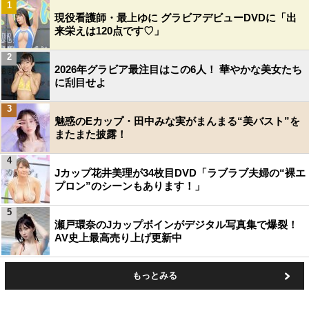
1
現役看護師・最上ゆに グラビアデビューDVDに「出
来栄えは120点です♡」
2
2026年グラビア最注目はこの6人！ 華やかな美女たち
に刮目せよ
3
魅惑のEカップ・田中みな実がまんまる“美バスト”を
またまた披露！
4
Jカップ花井美理が34枚目DVD「ラブラブ夫婦の“裸エ
プロン”のシーンもあります！」
5
瀬戸環奈のJカップボインがデジタル写真集で爆裂！
AV史上最高売り上げ更新中
もっとみる