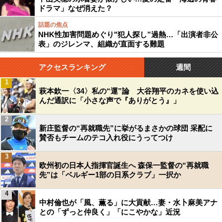
ドラマ」なぜ消えた？
話題の焦点
NHK性加害問題めぐり"犯人探し”過熱…「出演者非公
表」のジレンマ、組織が直面する難題
アクセスランキング
週間
1
萩本欽一〈34〉私の“運”論 大谷翔平のカネを使い込
んだ通訳に「小さな声で『ありがとう』」
2
新庄監督の“再就職先”に挙がるまさかの球団 采配に
賛否もチームのテコ入れ役にうってつけ
3
欧州初の日本人指揮官誕生へ 森保一監督の“再就職
先”は「ベルギー1部の日系クラブ」一択か
4
中村倫也が「風、薫る」に大貢献…妻・水卜麻美アナ
との「ずっと仲良く」「にこやかな」近況