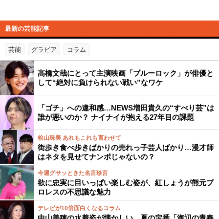
最新の芸能記事
芸能
グラビア
コラム
高橋文哉にとって主演映画「ブルーロック」が俳優と
して“絶対に負けられない戦い”なワケ
「ゴチ」への違和感…NEWS増田貴久の“すべり芸”は
誰が悪いのか？ ナイナイが抱える27年目の課題
桧山珠美 あれもこれも言わせて
街歩き食べ歩きばかりの売れっ子芸人ばかり…漫才師
はネタを見せてナンボじゃないの？
今週グサッときた名言珍言
欲に忠実に目いっぱい楽しむ姿が、紅しょうが熊元プ
ロレスの不思議な魅力
テレビが10倍面白くなるコラム
中山美穂の水着姿が懐かしい…夏の定番「海辺の青春