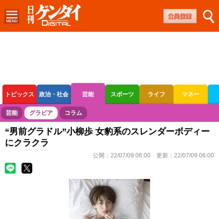
トピックス
政治・社会
芸能
スポーツ
ライフ
マネー
ボートレース
競輪
オートレース
芸能
グラビア
コラム
“男前グラドル”小柳歩 女豹系のスレンダーボディー
にクラクラ
公開：
22/07/09 06:00
更新：
22/07/09 06:00