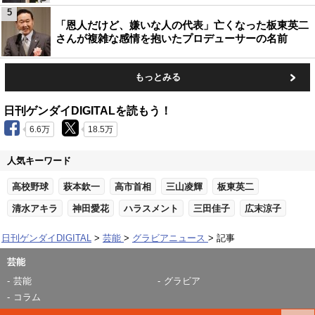
5
「恩人だけど、嫌いな人の代表」亡くなった板東英二
さんが複雑な感情を抱いたプロデューサーの名前
もっとみる
日刊ゲンダイDIGITALを読もう！
6.6万
18.5万
人気キーワード
高校野球
萩本欽一
高市首相
三山凌輝
板東英二
清水アキラ
神田愛花
ハラスメント
三田佳子
広末涼子
日刊ゲンダイDIGITAL
芸能
グラビアニュース
記事
芸能
芸能
グラビア
コラム