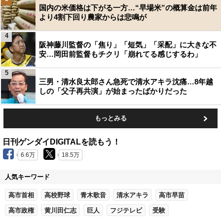
国内の米価格は下がる一方…“早場米”の概算金は前年
より4割下回り農家からは悲鳴が
4
阪神藤川監督の「焦り」「短気」「采配」に大きな不
安…岡田前監督もチクリ「崩れてる感じするわ」
5
三男・清水良太郎さん急死で清水アキラ沈痛…8年越
しの「父子再共演」が始まったばかりだった
もっとみる
日刊ゲンダイDIGITALを読もう！
6.6万
18.5万
人気キーワード
高市首相
高校野球
青木歌音
清水アキラ
高市早苗
高市政権
黄川田仁志
巨人
フジテレビ
受験