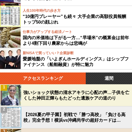
人生100年時代の歩き方
“10億円プレーヤー”も続々 大手企業の高額役員報酬
トップ50の顔ぶれ
仕事力がアップする経済ノート
国内の米価格は下がる一方…“早場米”の概算金は前年
より4割下回り農家からは悲鳴が
新NISAで買っていい？企業診断
愛媛地盤の「いよぎんホールディングス」はシップフ
ァイナンス（船舶融資）が特に魅力
アクセスランキング
週間
1
強いショック状態の清水アキラに心配の声…子供を亡
くした神田正輝らもたどった遺族ケアの道のり
2
【2026夏の甲子園】初戦で「勝つ高校」「負ける高
校」完全予想！横浜vs沖縄尚学の超好カードは…
3