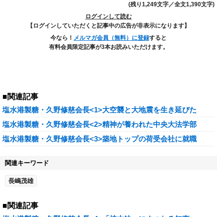
(残り1,249文字／全文1,390文字)
ログインして読む
【ログインしていただくと記事中の広告が非表示になります】
今なら！
メルマガ会員（無料）に登録
すると
有料会員限定記事が3本お読みいただけます。
■関連記事
塩水港製糖・久野修慈会長<1>大空襲と大地震を生き延びた
塩水港製糖・久野修慈会長<2>精神が養われた中央大法学部
塩水港製糖・久野修慈会長<3>築地トップの荷受会社に就職
関連キーワード
長嶋茂雄
■関連記事