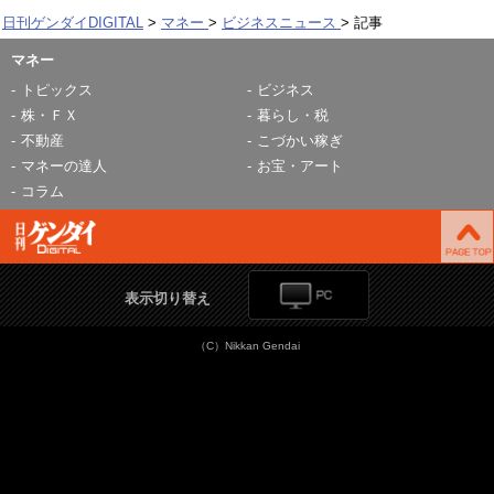
日刊ゲンダイDIGITAL
マネー
ビジネスニュース
記事
マネー
トピックス
ビジネス
株・ＦＸ
暮らし・税
不動産
こづかい稼ぎ
マネーの達人
お宝・アート
コラム
表示切り替え
（C）Nikkan Gendai