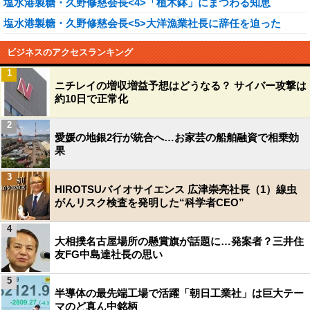
塩水港製糖・久野修慈会長<4>「植木鉢」にまつわる知恵
塩水港製糖・久野修慈会長<5>大洋漁業社長に辞任を迫った
ビジネスのアクセスランキング
1
ニチレイの増収増益予想はどうなる？ サイバー攻撃は
約10日で正常化
2
愛媛の地銀2行が統合へ…お家芸の船舶融資で相乗効
果
3
HIROTSUバイオサイエンス 広津崇亮社長（1）線虫
がんリスク検査を発明した“科学者CEO”
4
大相撲名古屋場所の懸賞旗が話題に…発案者？三井住
友FG中島達社長の思い
5
半導体の最先端工場で活躍「朝日工業社」は巨大テー
マのど真ん中銘柄