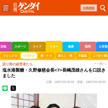
芸能
スポーツ
ライフ
マネー
健康
競馬
公営競
ボートレース
競輪
オートレース
トピックス
ビジネス
株・ＦＸ
暮らし・税
不動産
こづかい稼
> 一覧へ
語り部の経営者たち
塩水港製糖・久野修慈会長<7>長嶋茂雄さんを口説き
ました
公開：
18/07/20 06:00
更新：
18/07/20 06:00