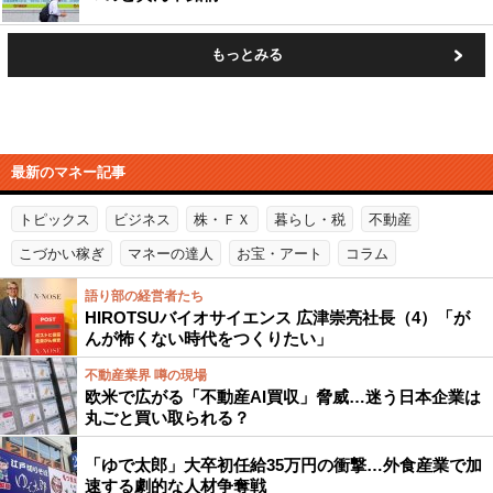
もっとみる
最新のマネー記事
トピックス
ビジネス
株・ＦＸ
暮らし・税
不動産
こづかい稼ぎ
マネーの達人
お宝・アート
コラム
語り部の経営者たち
HIROTSUバイオサイエンス 広津崇亮社長（4）「が
んが怖くない時代をつくりたい」
不動産業界 噂の現場
欧米で広がる「不動産AI買収」脅威…迷う日本企業は
丸ごと買い取られる？
「ゆで太郎」大卒初任給35万円の衝撃…外食産業で加
速する劇的な人材争奪戦