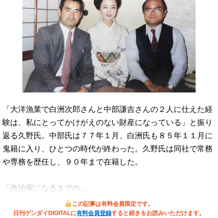
「大洋漁業で白洲次郎さんと中部謙吉さんの２人に仕えた経
験は、私にとってかけがえのない財産になっている」と振り
返る久野氏。中部氏は７７年１月、白洲氏も８５年１１月に
鬼籍に入り、ひとつの時代が終わった。久野氏は同社で常務
や専務を歴任し、９０年まで在籍した。
「政治家になるまでの…
この記事は有料会員限定です。
日刊ゲンダイDIGITALに
有料会員登録
すると続きをお読みいただけます。