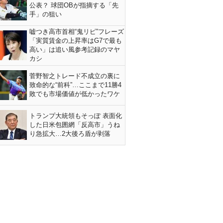
公表？ 球団OBが指摘する「先
手」の狙い
嘘つき高市首相“鬼リピ”フレーズ
「実質賃金の上昇率はG7で最も
高い」は追い風参考記録のマヤ
カシ
菅野智之トレード不成立の裏に
致命的な“前科”…ここまで11勝4
敗でも市場価値が低かったワケ
トランプ大統領もそっぽ 表面化
した日米包囲網「反高市」うね
り急拡大…2大後ろ盾が剥落