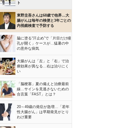
ト
東野圭吾さんは68歳で他界…大
腸がんは毎年の検便と3年ごとの
内視鏡検査で予防する
脇に塗る“汗止め”で「片目だけ瞳
孔が開く」ケースが…猛暑の中
の意外な病気
大腸がんは「左」と「右」で治
療効果が異なる…右は治りにく
い
「脳梗塞」夏の備えと治療最前
線…サインを見逃さないための
合言葉「FAST」とは？
20～49歳の発症が急増…「若年
性大腸がん」は早期発見がとり
わけ重要