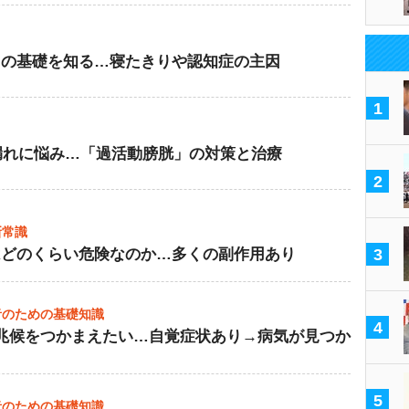
」の基礎を知る…寝たきりや認知症の主因
1
い漏れに悩み…「過活動膀胱」の対策と治療
2
新常識
はどのくらい危険なのか…多くの副作用あり
3
者のための基礎知識
4
兆候をつかまえたい…自覚症状あり→病気が見つか
5
者のための基礎知識