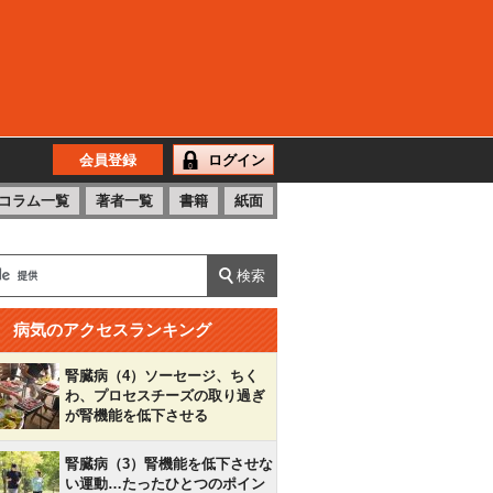
会員登録
ログイン
コラム一覧
著者一覧
書籍
紙面
病気のアクセスランキング
腎臓病（4）ソーセージ、ちく
わ、プロセスチーズの取り過ぎ
が腎機能を低下させる
腎臓病（3）腎機能を低下させな
い運動…たったひとつのポイン