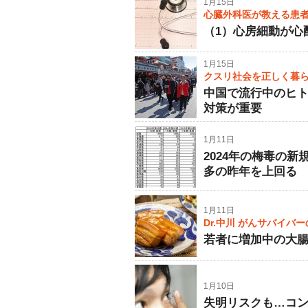
1月15日
心臓外科医が教える患
（1）心房細動が心
1月15日
クスリ社会を正しく暮
中国で流行中のヒ
対策が重要
1月11日
2024年の梅毒の
多の昨年を上回る
1月11日
Dr.中川 がんサバイバ
若者に増加中の大
1月10日
失明リスクも…コ