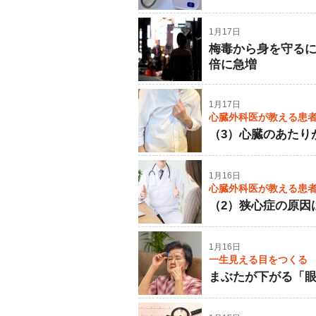
1月17日
梅毒から身を守るに
倍に急増
1月17日
心臓外科医が教える患
（3）心臓のあたり
1月16日
心臓外科医が教える患
（2）狭心症の原因
1月16日
一生見える目をつくる
まぶたが下がる「