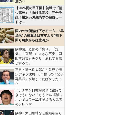
道のり
【2026夏の甲子園】初戦で「勝
つ高校」「負ける高校」完全予
想！横浜vs沖縄尚学の超好カー
ドは…
国内の米価格は下がる一方…“早
場米”の概算金は前年より4割下
回り農家からは悲鳴が
阪神藤川監督の「焦り」「短
気」「采配」に大きな不安…岡
田前監督もチクリ「崩れてる感
じするわ」
三男・清水良太郎さん急死で清
水アキラ沈痛…8年越しの「父子
再共演」が始まったばかりだっ
た
バナナマン日村が簡単に復帰で
きそうにない「もう1つの理由」
…レギュラー11本抱える人気者
のジレンマ
阪神・大山悠輔なぜ離婚を自ら