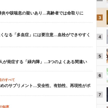
肺炎や咳喘息の疑いあり…高齢者では命取りに
3
濃くなる「多血症」には要注意…血栓ができやすく
4
5
に1人が発症する「緑内障」…3つのよくある間違い
6
症のすべて
すめのサプリメント…安全性、有効性、再現性がポ
7
ーの知恵