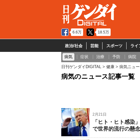
6.6万
18.5万
政治/社会
芸能
スポーツ
ライ
病気
症状
治療
予防
病院
日刊ゲンダイDIGITAL
健康
病気ニュー
病気のニュース記事一覧
2月21日
「ヒト・ヒト感染
で世界的流行の懸