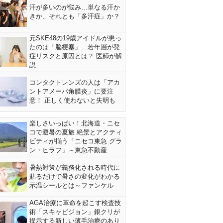
汗が多いのが悩み…単なる汗か
きか、それとも「多汗症」か？
元SKE48の19歳アイドルが患っ
たのは「脳梗塞」…若年層が発
症リスクと原因とは？ 医師が解
説
コンタクトレンズの人は「アカ
ントアメーバ角膜炎」に要注
意！ 正しく使わないと失明も
楽しさいっぱい！北海道・ニセ
コで避暑の夏旅 絶景とアクティ
ビティが揃う「ニセコ東急 グラ
ン・ヒラフ」～東急不動産
暑熱対策が義務化される時代に
貼るだけで暑さの変化がわかる
示温シールとは～ファンケル
AGA治療に革命を起こす検査技
術「スキャビジョン」銀クリが
提示する新しい薄毛治療のあり