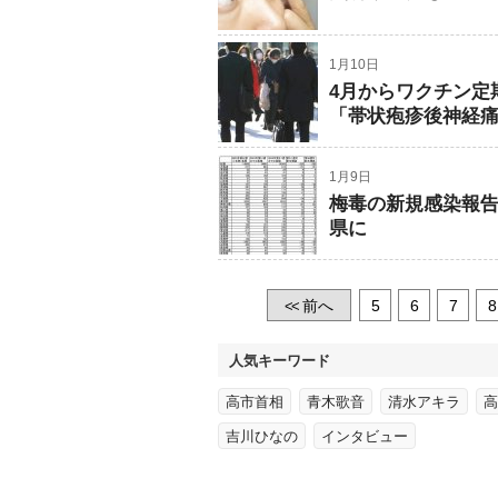
1月10日
4月からワクチン定
「帯状疱疹後神経
1月9日
梅毒の新規感染報告
県に
前へ
5
6
7
8
<<
人気キーワード
高市首相
青木歌音
清水アキラ
高
吉川ひなの
インタビュー