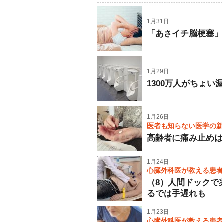
1月31日
「あさイチ脳梗塞
1月29日
1300万人がちょ
1月26日
医者も知らない医学の
高齢者に痛み止め
1月24日
心臓外科医が教える患
（8）人間ドックで
るでは手遅れも
1月23日
心臓外科医が教える患