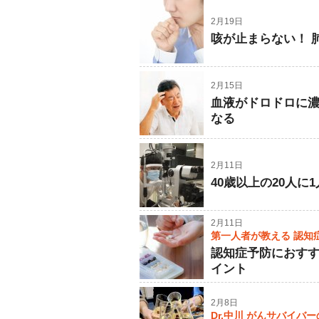
2月19日
咳が止まらない！ 
2月15日
血液がドロドロに
なる
2月11日
40歳以上の20人
2月11日
第一人者が教える 認知
認知症予防におす
イント
2月8日
Dr.中川 がんサバイバ