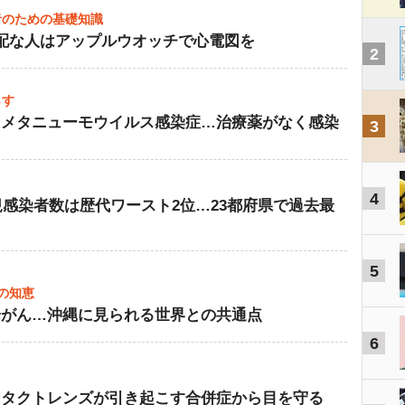
者のための基礎知識
配な人はアップルウオッチで心電図を
2
らす
トメタニューモウイルス感染症…治療薬がなく感染
3
4
新規感染者数は歴代ワースト2位…23都府県で過去最
5
ーの知恵
腸がん…沖縄に見られる世界との共通点
6
ンタクトレンズが引き起こす合併症から目を守る