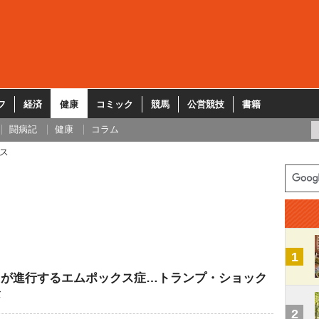
フ
経済
健康
コミック
競馬
公営競技
書籍
闘病記
健康
コラム
ス
1
」が進行するエムポックス症…トランプ・ショック
念
2