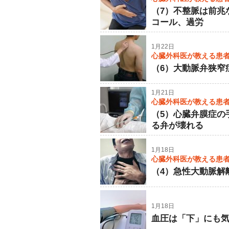
（7）不整脈は前兆
コール、過労
1月22日
心臓外科医が教える患
（6）大動脈弁狭窄
1月21日
心臓外科医が教える患
（5）心臓弁膜症の
る弁が壊れる
1月18日
心臓外科医が教える患
（4）急性大動脈解
1月18日
血圧は「下」にも気