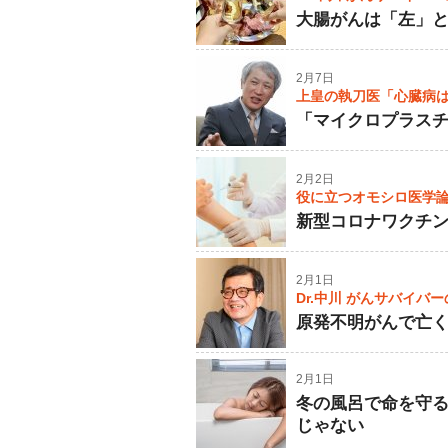
大腸がんは「左」
2月7日
上皇の執刀医「心臓病
「マイクロプラス
2月2日
役に立つオモシロ医学
新型コロナワクチ
2月1日
Dr.中川 がんサバイバ
原発不明がんで亡
2月1日
冬の風呂で命を守
じゃない