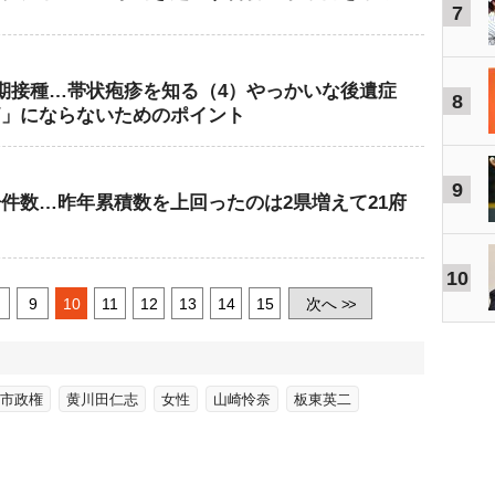
7
期接種…帯状疱疹を知る（4）やっかいな後遺症
8
痛」にならないためのポイント
9
件数…昨年累積数を上回ったのは2県増えて21府
10
9
10
11
12
13
14
15
次へ
>>
市政権
黄川田仁志
女性
山崎怜奈
板東英二