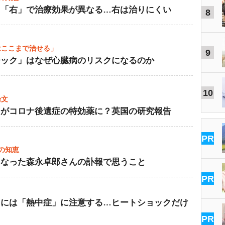
と「右」で治療効果が異なる…右は治りにくい
8
はここまで治せる」
9
チック」はなぜ心臓病のリスクになるのか
10
論文
ンがコロナ後遺症の特効薬に？英国の研究報告
PR
ーの知恵
くなった森永卓郎さんの訃報で思うこと
PR
るには「熱中症」に注意する…ヒートショックだけ
PR