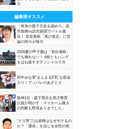
方
編集部オススメ
「将来の愛子天皇を認めろ」高
市政権vs読売新聞でバトル激
化！ 皇室典範「再び改定」に世
論の85％が味方
2026夏の甲子園は「初出場校」
でも侮れない！ 4校ともハンデ
をはね返すポテンシャル十分
田中みな実“まんまるE乳”も筋金
入り！アッパレのあざとさ
阪神1位・森下翔太を英才教育
父親が明かす「マイホーム購入
の判断も野球ありきでした」
“クズ男”三山凌輝はなぜモテるの
か？「運命」を信じる女性の危