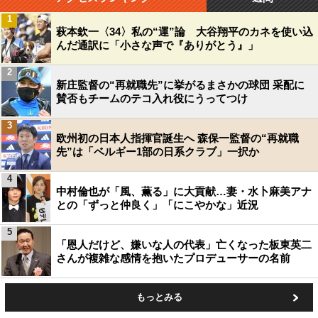
1
萩本欽一〈34〉私の“運”論 大谷翔平のカネを使い込
んだ通訳に「小さな声で『ありがとう』」
2
新庄監督の“再就職先”に挙がるまさかの球団 采配に
賛否もチームのテコ入れ役にうってつけ
3
欧州初の日本人指揮官誕生へ 森保一監督の“再就職
先”は「ベルギー1部の日系クラブ」一択か
4
中村倫也が「風、薫る」に大貢献…妻・水卜麻美アナ
との「ずっと仲良く」「にこやかな」近況
5
「恩人だけど、嫌いな人の代表」亡くなった板東英二
さんが複雑な感情を抱いたプロデューサーの名前
もっとみる