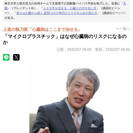
東京大学と順天堂大の合同チームで天皇陛下の冠動脈バイパス手術を執刀した。近著に「
天
職
」（プレジデント社）、「
１００年を生きる 心臓との付き合い方
」（講談社ビーシ
ー）、「
若さは心臓から築く 新型コロナ時代の１００年人生の迎え方
」（講談社ビーシー）
がある。
> 一覧へ
上皇の執刀医「心臓病はここまで治せる」
「マイクロプラスチック」はなぜ心臓病のリスクになるの
か
公開：
25/02/07 06:00
更新：
25/02/07 06:00