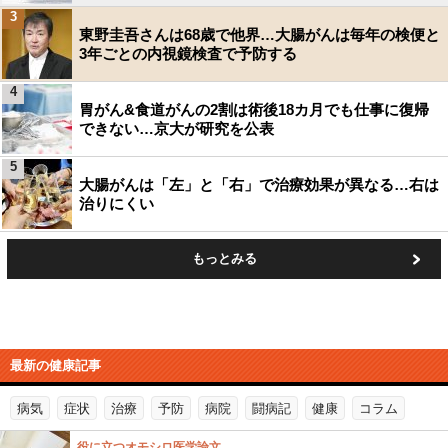
3
東野圭吾さんは68歳で他界…大腸がんは毎年の検便と
3年ごとの内視鏡検査で予防する
4
胃がん&食道がんの2割は術後18カ月でも仕事に復帰
できない…京大が研究を公表
5
大腸がんは「左」と「右」で治療効果が異なる…右は
治りにくい
もっとみる
最新の健康記事
病気
症状
治療
予防
病院
闘病記
健康
コラム
役に立つオモシロ医学論文