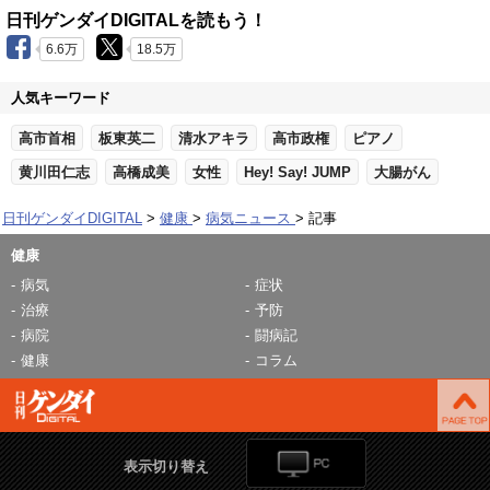
日刊ゲンダイDIGITALを読もう！
6.6万
18.5万
人気キーワード
高市首相
板東英二
清水アキラ
高市政権
ピアノ
黄川田仁志
高橋成美
女性
Hey! Say! JUMP
大腸がん
日刊ゲンダイDIGITAL
健康
病気ニュース
記事
健康
病気
症状
治療
予防
病院
闘病記
健康
コラム
表示切り替え