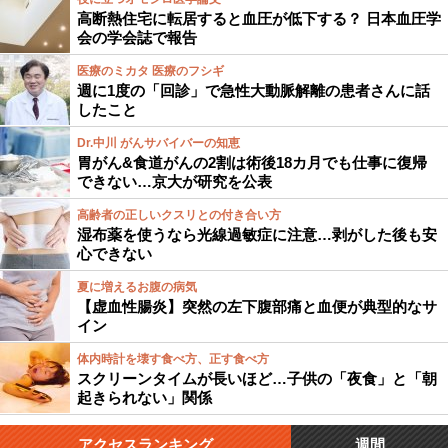
高断熱住宅に転居すると血圧が低下する？ 日本血圧学
会の学会誌で報告
医療のミカタ 医療のフシギ
週に1度の「回診」で急性大動脈解離の患者さんに話
したこと
Dr.中川 がんサバイバーの知恵
胃がん&食道がんの2割は術後18カ月でも仕事に復帰
できない…京大が研究を公表
高齢者の正しいクスリとの付き合い方
湿布薬を使うなら光線過敏症に注意…剥がした後も安
心できない
夏に増えるお腹の病気
【虚血性腸炎】突然の左下腹部痛と血便が典型的なサ
イン
体内時計を壊す食べ方、正す食べ方
スクリーンタイムが長いほど…子供の「夜食」と「朝
起きられない」関係
アクセスランキング
週間