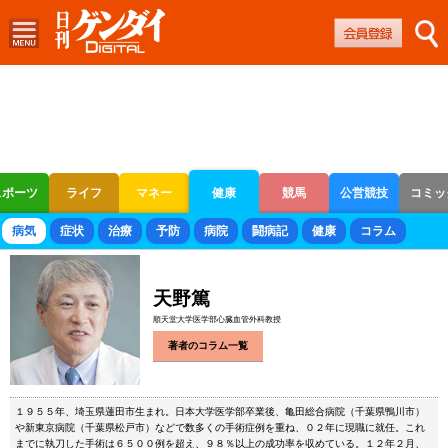
スポーツ
ライフ
マネー
健康
競馬
公営競技
コミッ
ボートレース
競輪
オートレース
病気
症状
治療
予防
病院
闘病記
健康
コラム
天野篤
順天堂大学医学部心臓血管外科教授
著者のコラム一覧
１９５５年、埼玉県蓮田市生まれ。日本大学医学部卒業後、亀田総合病院（千葉県鴨川市）
や新東京病院（千葉県松戸市）などで数多くの手術症例を重ね、０２年に現職に就任。これ
までに執刀した手術は６５００例を超え、９８％以上の成功率を収めている。１２年２月、