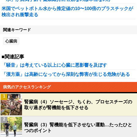
米国でペットボトル水から推定値の10〜100倍のプラスチックが
検出され衝撃走る
関連キーワード
心臓病
■関連記事
「騒音」は考えている以上に心臓に悪影響を及ぼす
「漢方薬」は高齢になってから深刻な弊害が生じる危険がある
病気のアクセスランキング
1
腎臓病（4）ソーセージ、ちくわ、プロセスチーズの
取り過ぎが腎機能を低下させる
2
腎臓病（3）腎機能を低下させない運動…たったひと
つのポイント