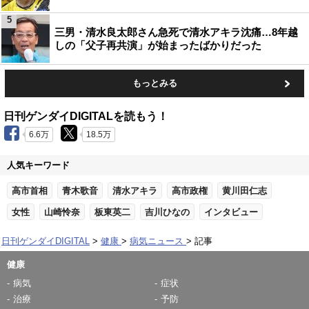
5
三男・清水良太郎さん急死で清水アキラ沈痛…8年越
しの「父子再共演」が始まったばかりだった
もっとみる
日刊ゲンダイDIGITALを読もう！
6.6万
18.5万
人気キーワード
高市首相
青木歌音
清水アキラ
高市政権
黄川田仁志
女性
山崎怜奈
板東英二
吉川ひなの
インタビュー
日刊ゲンダイDIGITAL
健康
病気ニュース
記事
健康
病気
症状
治療
予防