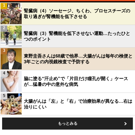
1
腎臓病（4）ソーセージ、ちくわ、プロセスチーズの
取り過ぎが腎機能を低下させる
2
腎臓病（3）腎機能を低下させない運動…たったひと
つのポイント
3
東野圭吾さんは68歳で他界…大腸がんは毎年の検便と
3年ごとの内視鏡検査で予防する
4
脇に塗る“汗止め”で「片目だけ瞳孔が開く」ケース
が…猛暑の中の意外な病気
5
大腸がんは「左」と「右」で治療効果が異なる…右は
治りにくい
もっとみる