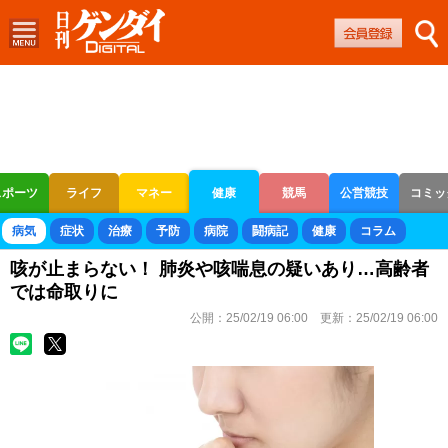
スポーツ
ライフ
マネー
健康
競馬
公営競技
コミッ
ボートレース
競輪
オートレース
病気
症状
治療
予防
病院
闘病記
健康
コラム
咳が止まらない！ 肺炎や咳喘息の疑いあり…高齢者
では命取りに
公開：
25/02/19 06:00
更新：
25/02/19 06:00