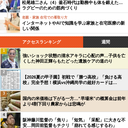
松尾雄二さん（4）釜石時代は勤務中も体を鍛えた…
ラグビーのための筋肉づくり
老親・家族 在宅での看取り方
インターネットやAIで知識を学ぶ家族と在宅医療の新
しい関係
アクセスランキング
週間
1
強いショック状態の清水アキラに心配の声…子供を亡
くした神田正輝らもたどった遺族ケアの道のり
2
【2026夏の甲子園】初戦で「勝つ高校」「負ける高
校」完全予想！横浜vs沖縄尚学の超好カードは…
3
国内の米価格は下がる一方…“早場米”の概算金は前年
より4割下回り農家からは悲鳴が
4
阪神藤川監督の「焦り」「短気」「采配」に大きな不
安…岡田前監督もチクリ「崩れてる感じするわ」