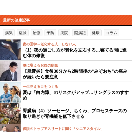
最新の健康記事
病気
症状
治療
予防
病院
闘病記
健康
コラム
夜の医学～老化する人、しない人
（1）夜の過ごし方が老化を左右する…寝てる間に進
む体の修復
夏に増えるお腹の病気
【胆嚢炎】食後30分から2時間後の“みぞおち”の痛み
が続いたら要注意
一生見える目をつくる
夏は「白内障」のリスクがアップ…サングラスのすす
め
腎臓病（4）ソーセージ、ちくわ、プロセスチーズの
取り過ぎが腎機能を低下させる
伝説のトップアスリートに聞く「シニアスタイル」