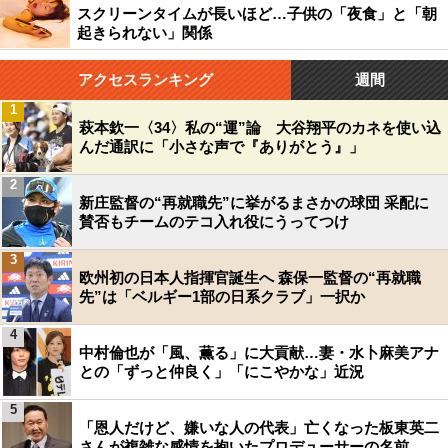
スクリーンタイムが長いほど…子供の「夜食」と「朝
起きられない」関係
アクセスランキング
週間
1
萩本欽一〈34〉私の“運”論 大谷翔平のカネを使い込
んだ通訳に「小さな声で『ありがとう』」
2
新庄監督の“再就職先”に挙がるまさかの球団 采配に
賛否もチームのテコ入れ役にうってつけ
3
欧州初の日本人指揮官誕生へ 森保一監督の“再就職
先”は「ベルギー1部の日系クラブ」一択か
4
中村倫也が「風、薫る」に大貢献…妻・水卜麻美アナ
との「ずっと仲良く」「にこやかな」近況
5
「恩人だけど、嫌いな人の代表」亡くなった板東英二
さんが複雑な感情を抱いたプロデューサーの名前