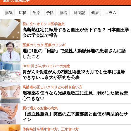
最新の健康記事
病気
症状
治療
予防
病院
闘病記
健康
コラム
役に立つオモシロ医学論文
高断熱住宅に転居すると血圧が低下する？ 日本血圧学
会の学会誌で報告
医療のミカタ 医療のフシギ
週に1度の「回診」で急性大動脈解離の患者さんに話
したこと
Dr.中川 がんサバイバーの知恵
胃がん&食道がんの2割は術後18カ月でも仕事に復帰
できない…京大が研究を公表
高齢者の正しいクスリとの付き合い方
湿布薬を使うなら光線過敏症に注意…剥がした後も安
心できない
夏に増えるお腹の病気
【虚血性腸炎】突然の左下腹部痛と血便が典型的なサ
イン
体内時計を壊す食べ方、正す食べ方