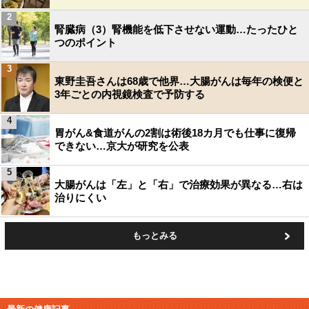
2
腎臓病（3）腎機能を低下させない運動…たったひと
つのポイント
3
東野圭吾さんは68歳で他界…大腸がんは毎年の検便と
3年ごとの内視鏡検査で予防する
4
胃がん&食道がんの2割は術後18カ月でも仕事に復帰
できない…京大が研究を公表
5
大腸がんは「左」と「右」で治療効果が異なる…右は
治りにくい
もっとみる