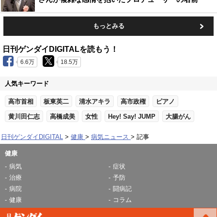
もっとみる
日刊ゲンダイDIGITALを読もう！
6.6万
18.5万
人気キーワード
高市首相
板東英二
清水アキラ
高市政権
ピアノ
黄川田仁志
高橋成美
女性
Hey! Say! JUMP
大腸がん
日刊ゲンダイDIGITAL
健康
病気ニュース
記事
健康
病気
症状
治療
予防
病院
闘病記
健康
コラム