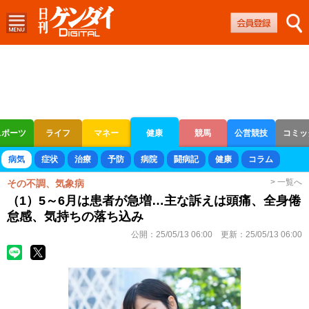
スポーツ
ライフ
マネー
健康
競馬
公営競技
コミッ
ボートレース
競輪
オートレース
病気
症状
治療
予防
病院
闘病記
健康
コラム
> 一覧へ
その不調、気象病
（1）5～6月は患者が急増…主な訴えは頭痛、全身倦
怠感、気持ちの落ち込み
公開：
25/05/13 06:00
更新：
25/05/13 06:00