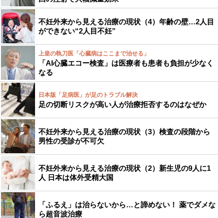
不妊外来から見える治療の現状（4）年齢の壁…2人目
ができない“2人目不妊”
上皇の執刀医「心臓病はここまで治せる」
「AI心臓エコー検査」は医療者も患者も負担が少なく
なる
日本版「足病医」が足のトラブル解決
足の切断リスクが高い人が治療拒否するのはなぜか
不妊外来から見える治療の現状（3）検査の段階から
男性の受診が不可欠
不妊外来から見える治療の現状（2）新生児の9人に1
人 日本は体外受精大国
「ふるえ」は治らないから…と諦めない！ 薬でダメな
ら超音波治療