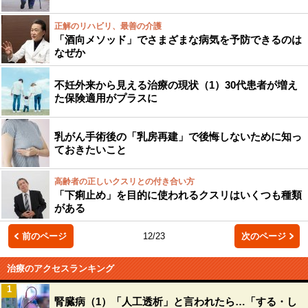
正解のリハビリ、最善の介護
「酒向メソッド」でさまざまな病気を予防できるのは
なぜか
不妊外来から見える治療の現状（1）30代患者が増え
た保険適用がプラスに
乳がん手術後の「乳房再建」で後悔しないために知っ
ておきたいこと
高齢者の正しいクスリとの付き合い方
「下痢止め」を目的に使われるクスリはいくつも種類
がある
前のページ
12/23
次のページ
治療のアクセスランキング
1
腎臓病（1）「人工透析」と言われたら…「する・し