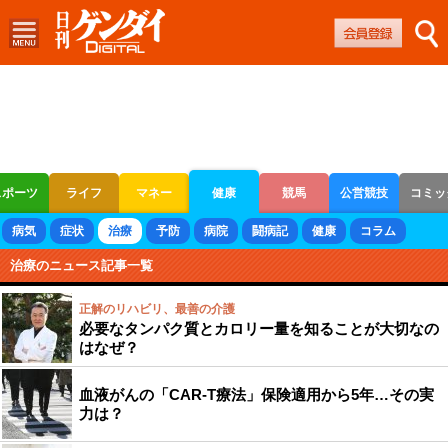
スポーツ
ライフ
マネー
健康
競馬
公営競技
コミッ
ボートレース
競輪
オートレース
病気
症状
治療
予防
病院
闘病記
健康
コラム
治療のニュース記事一覧
正解のリハビリ、最善の介護
必要なタンパク質とカロリー量を知ることが大切なの
はなぜ？
血液がんの「CAR-T療法」保険適用から5年…その実
力は？