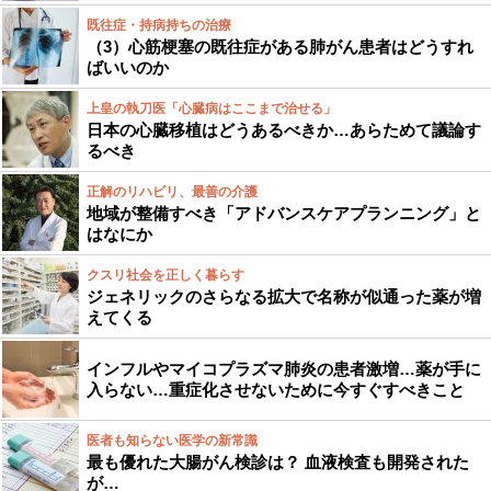
既往症・持病持ちの治療
（3）心筋梗塞の既往症がある肺がん患者はどうすれ
ばいいのか
上皇の執刀医「心臓病はここまで治せる」
日本の心臓移植はどうあるべきか…あらためて議論す
るべき
正解のリハビリ、最善の介護
地域が整備すべき「アドバンスケアプランニング」と
はなにか
クスリ社会を正しく暮らす
ジェネリックのさらなる拡大で名称が似通った薬が増
えてくる
インフルやマイコプラズマ肺炎の患者激増…薬が手に
入らない…重症化させないために今すぐすべきこと
医者も知らない医学の新常識
最も優れた大腸がん検診は？ 血液検査も開発された
が…