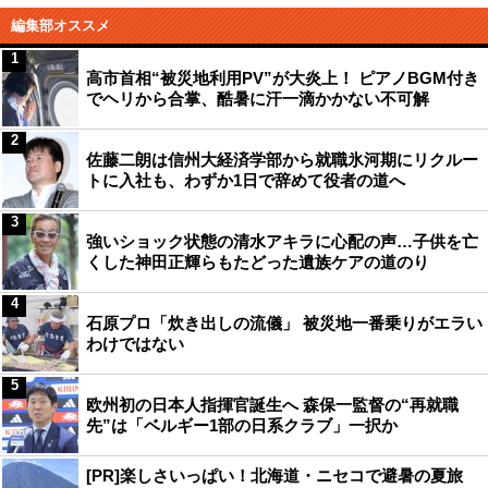
編集部オススメ
1
高市首相“被災地利用PV”が大炎上！ ピアノBGM付き
でヘリから合掌、酷暑に汗一滴かかない不可解
2
佐藤二朗は信州大経済学部から就職氷河期にリクルー
トに入社も、わずか1日で辞めて役者の道へ
3
強いショック状態の清水アキラに心配の声…子供を亡
くした神田正輝らもたどった遺族ケアの道のり
4
石原プロ「炊き出しの流儀」 被災地一番乗りがエラい
わけではない
5
欧州初の日本人指揮官誕生へ 森保一監督の“再就職
先”は「ベルギー1部の日系クラブ」一択か
[PR]楽しさいっぱい！北海道・ニセコで避暑の夏旅