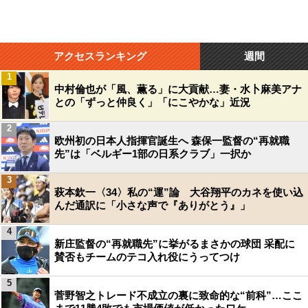
アクセスランキング
週間
1
中村倫也が「風、薫る」に大貢献…妻・水卜麻美アナ
との「ずっと仲良く」「にこやかな」近況
2
欧州初の日本人指揮官誕生へ 森保一監督の“再就職
先”は「ベルギー1部の日系クラブ」一択か
3
萩本欽一〈34〉私の“運”論 大谷翔平のカネを使い込
んだ通訳に「小さな声で『ありがとう』」
4
新庄監督の“再就職先”に挙がるまさかの球団 采配に
賛否もチームのテコ入れ役にうってつけ
5
菅野智之トレード不成立の裏に致命的な“前科”…ここ