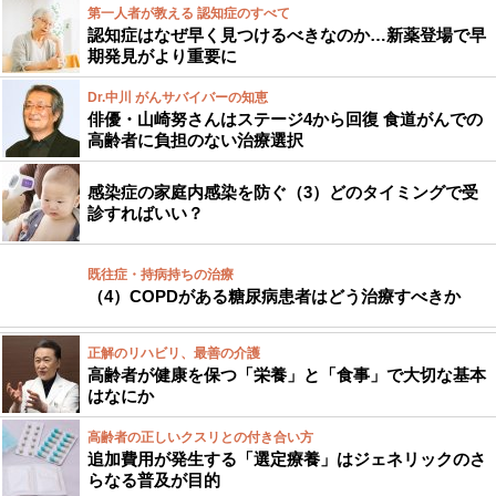
第一人者が教える 認知症のすべて
認知症はなぜ早く見つけるべきなのか…新薬登場で早
期発見がより重要に
Dr.中川 がんサバイバーの知恵
俳優・山崎努さんはステージ4から回復 食道がんでの
高齢者に負担のない治療選択
感染症の家庭内感染を防ぐ（3）どのタイミングで受
診すればいい？
既往症・持病持ちの治療
（4）COPDがある糖尿病患者はどう治療すべきか
正解のリハビリ、最善の介護
高齢者が健康を保つ「栄養」と「食事」で大切な基本
はなにか
高齢者の正しいクスリとの付き合い方
追加費用が発生する「選定療養」はジェネリックのさ
らなる普及が目的