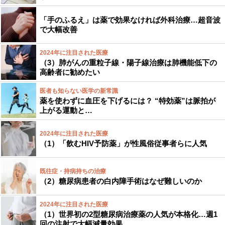
「手のふるえ」は薬で効果なければ外科治療…超音波
で大幅改善
2024年に注目された医療
（3）肺がんの重粒子線・陽子線治療は肺機能低下の
高齢者に勧めたい
医者も知らない医学の新常識
薬を使わずに血圧を下げるには？ “特効薬”は脈拍が
上がる運動と…
2024年に注目された医療
（1）「飲むHIV予防薬」が性風俗従事者らに人気
既往症・持病持ちの治療
（2）糖尿病患者の白内障手術はなぜ難しいのか
2024年に注目された医療
（1）世界初の2型糖尿病治療薬の人気が本格化…週1
回の注射で大幅減量効果