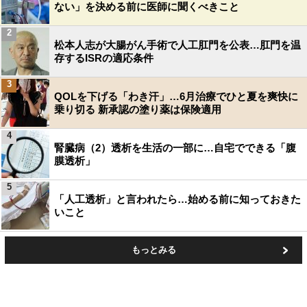
ない」を決める前に医師に聞くべきこと
2
松本人志が大腸がん手術で人工肛門を公表…肛門を温
存するISRの適応条件
3
QOLを下げる「わき汗」…6月治療でひと夏を爽快に
乗り切る 新承認の塗り薬は保険適用
4
腎臓病（2）透析を生活の一部に…自宅でできる「腹
膜透析」
5
「人工透析」と言われたら…始める前に知っておきた
いこと
もっとみる