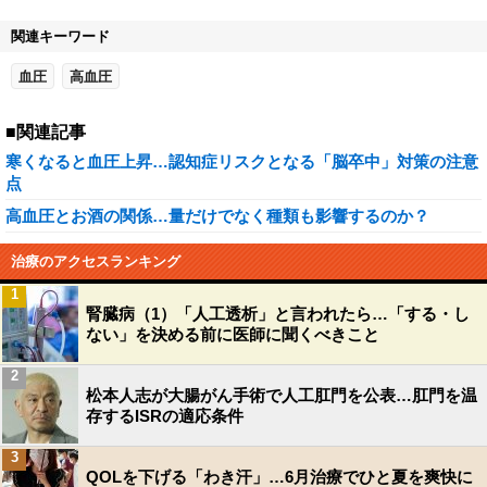
関連キーワード
血圧
高血圧
■関連記事
寒くなると血圧上昇…認知症リスクとなる「脳卒中」対策の注意
点
高血圧とお酒の関係…量だけでなく種類も影響するのか？
治療のアクセスランキング
1
腎臓病（1）「人工透析」と言われたら…「する・し
ない」を決める前に医師に聞くべきこと
2
松本人志が大腸がん手術で人工肛門を公表…肛門を温
存するISRの適応条件
3
QOLを下げる「わき汗」…6月治療でひと夏を爽快に