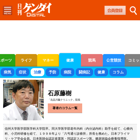
スポーツ
ライフ
マネー
健康
競馬
公営競技
コミッ
ボートレース
競輪
オートレース
病気
症状
治療
予防
病院
闘病記
健康
コラム
石原藤樹
「北品川藤クリニック」院長
著者のコラム一覧
信州大学医学部医学科大学院卒。同大学医学部老年内科（内分泌内科）助手を経て、心療内
科、小児科研修を経て、１９９８年より「六号通り診療所」所長を務めた。日本プライマ
リ・ケア学会会員。日本医師会認定産業医・同認定スポーツ医。糖尿病協会療養指導医。