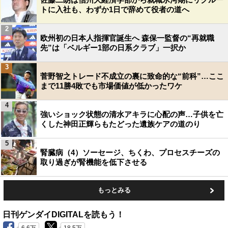
トに入社も、わずか1日で辞めて役者の道へ
2
欧州初の日本人指揮官誕生へ 森保一監督の“再就職
先”は「ベルギー1部の日系クラブ」一択か
3
菅野智之トレード不成立の裏に致命的な“前科”…ここ
まで11勝4敗でも市場価値が低かったワケ
4
強いショック状態の清水アキラに心配の声…子供を亡
くした神田正輝らもたどった遺族ケアの道のり
5
腎臓病（4）ソーセージ、ちくわ、プロセスチーズの
取り過ぎが腎機能を低下させる
もっとみる
日刊ゲンダイDIGITALを読もう！