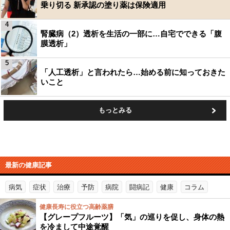
乗り切る 新承認の塗り薬は保険適用
4
腎臓病（2）透析を生活の一部に…自宅でできる「腹
膜透析」
5
「人工透析」と言われたら…始める前に知っておきた
いこと
もっとみる
最新の健康記事
病気
症状
治療
予防
病院
闘病記
健康
コラム
健康長寿に役立つ高齢薬膳
【グレープフルーツ】「気」の巡りを促し、身体の熱
を冷まして中途覚醒