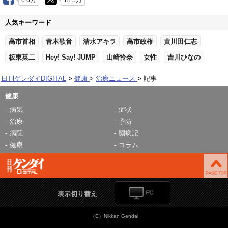
6.6万
18.5万
人気キーワード
高市首相
青木歌音
清水アキラ
高市政権
黄川田仁志
板東英二
Hey! Say! JUMP
山崎怜奈
女性
吉川ひなの
日刊ゲンダイDIGITAL
健康
治療ニュース
記事
健康
病気
症状
治療
予防
病院
闘病記
健康
コラム
表示切り替え
（C）Nikkan Gendai