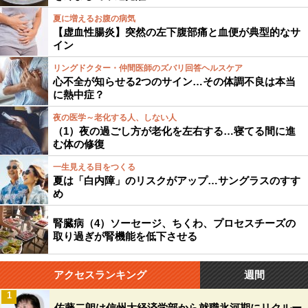
夏に増えるお腹の病気
【虚血性腸炎】突然の左下腹部痛と血便が典型的なサ
イン
リングドクター・仲間医師のズバリ回答ヘルスケア
心不全が知らせる2つのサイン…その体調不良は本当
に熱中症？
夜の医学～老化する人、しない人
（1）夜の過ごし方が老化を左右する…寝てる間に進
む体の修復
一生見える目をつくる
夏は「白内障」のリスクがアップ…サングラスのすす
め
腎臓病（4）ソーセージ、ちくわ、プロセスチーズの
取り過ぎが腎機能を低下させる
アクセスランキング
週間
1
佐藤二朗は信州大経済学部から就職氷河期にリクルー