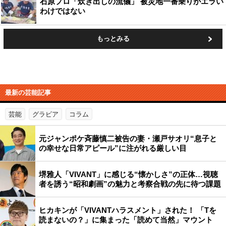
石原プロ「炊き出しの流儀」 被災地一番乗りがエラい
わけではない
もっとみる
最新の芸能記事
芸能
グラビア
コラム
元ジャンポケ斉藤慎二被告の妻・瀬戸サオリ“息子と
の幸せな日常アピール”に注がれる厳しい目
堺雅人「VIVANT」に感じる“懐かしさ”の正体…視聴
者を誘う“昭和劇画”の魅力と考察合戦の先に待つ課題
ヒカキンが「VIVANTハラスメント」された！ 「Tを
読まないの？」に集まった「読めて当然」マウント