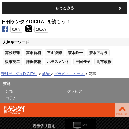
もっとみる
日刊ゲンダイDIGITALを読もう！
6.6万
18.5万
人気キーワード
高校野球
高市首相
三山凌輝
萩本欽一
清水アキラ
板東英二
神田愛花
ハラスメント
三田佳子
高市政権
日刊ゲンダイDIGITAL
芸能
グラビアニュース
記事
芸能
芸能
グラビア
コラム
表示切り替え