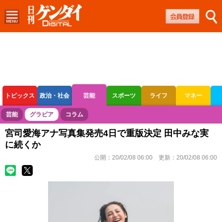
トピックス
政治・社会
芸能
スポーツ
ライフ
マネー
ボートレース
競輪
オートレース
芸能
グラビア
コラム
宮司愛海アナ写真集発売4日で重版決定 田中みな実
に続くか
公開：
20/02/08 06:00
更新：
20/02/08 06:00