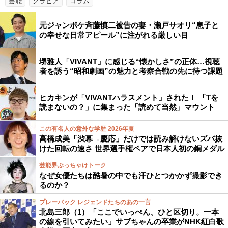
芸能
グラビア
コラム
元ジャンポケ斉藤慎二被告の妻・瀬戸サオリ“息子と
の幸せな日常アピール”に注がれる厳しい目
堺雅人「VIVANT」に感じる“懐かしさ”の正体…視聴
者を誘う“昭和劇画”の魅力と考察合戦の先に待つ課題
ヒカキンが「VIVANTハラスメント」された！ 「Tを
読まないの？」に集まった「読めて当然」マウント
この有名人の意外な学歴 2026年夏
高橋成美「渋幕→慶応」だけでは読み解けないズバ抜
けた回転の速さ 世界選手権ペアで日本人初の銅メダル
芸能界ぶっちゃけトーク
なぜ女優たちは酷暑の中でも汗ひとつかかず撮影でき
るのか？
プレーバック レジェンドたちのあの一言
北島三郎（1）「ここでいっぺん、ひと区切り。一本
の線を引いてみたい」サブちゃんの卒業がNHK紅白歌