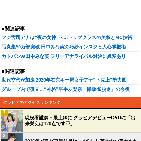
■関連記事
フジ宮司アナは“夜の女神”へ…トップクラスの美貌とMC技術
写真集50万部突破 田中みな実の巧妙インスタと人心掌握術
カトパンvs田中みな実 フリーアナライバル対決に異変あり
■関連記事
世代交代が加速 2020年在京キー局女子アナ“下克上”勢力図
グループ内で孤立…“神格”平手友梨奈「欅坂46脱退」の今後
グラビアのアクセスランキング
1
現役看護師・最上ゆに グラビアデビューDVDに「出
来栄えは120点です♡」
2