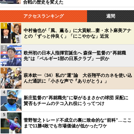
合戦の歴史を変えた
アクセスランキング
週間
1
中村倫也が「風、薫る」に大貢献…妻・水卜麻美アナ
との「ずっと仲良く」「にこやかな」近況
2
欧州初の日本人指揮官誕生へ 森保一監督の“再就職
先”は「ベルギー1部の日系クラブ」一択か
3
萩本欽一〈34〉私の“運”論 大谷翔平のカネを使い込
んだ通訳に「小さな声で『ありがとう』」
4
新庄監督の“再就職先”に挙がるまさかの球団 采配に
賛否もチームのテコ入れ役にうってつけ
5
菅野智之トレード不成立の裏に致命的な“前科”…ここ
まで11勝4敗でも市場価値が低かったワケ