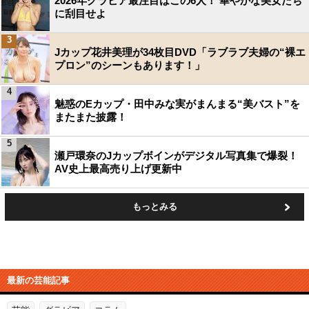
2026年グラビア最注目はこの6人！ 華やかな美女たち
に刮目せよ
3
Jカップ花井美理が34枚目DVD「ラブラブ夫婦の“裸エ
プロン”のシーンもあります！」
4
魅惑のEカップ・田中みな実がまんまる“美バスト”を
またまた披露！
5
瀬戸環奈のJカップボインがデジタル写真集で爆裂！
AV史上最高売り上げ更新中
もっとみる
最新の芸能記事