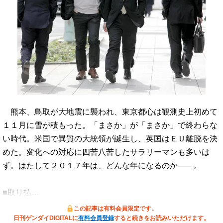
熊本、鳥取が大地震に襲われ、東京都心は観測史上初めて
１１月に雪が積もった。「まさか」が「まさか」で終わらな
い時代。米国で異質の大統領が誕生し、英国はＥＵ離脱を決
めた。変化への対応に四苦八苦したサラリーマンも多いは
ず。はたして２０１７年は、どんな年になるのか――。
■取り払…
この記事は有料会員限定です。
日刊ゲンダイDIGITALに
有料会員登録
すると続きをお読みいただけます。