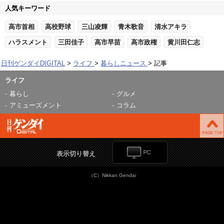
人気キーワード
高市首相
高校野球
三山凌輝
青木歌音
清水アキラ
ハラスメント
三田佳子
高市早苗
高市政権
黄川田仁志
日刊ゲンダイDIGITAL
ライフ
暮らしニュース
記事
ライフ
暮らし
グルメ
アミューズメント
コラム
表示切り替え
（C）Nikkan Gendai