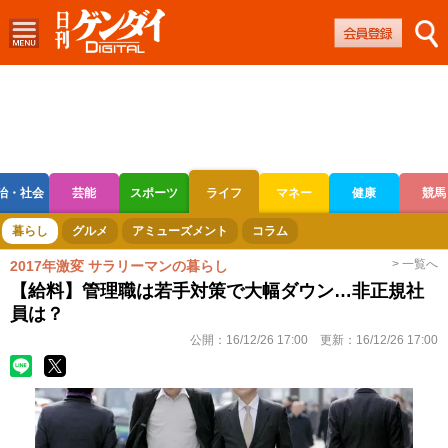
治・社会
芸能
スポーツ
ライフ
マネー
健康
競馬
ボートレース
競輪
オートレース
暮らし
グルメ
アミューズメント
コラム
> 一覧へ
2017年激変 サラリーマンの暮らし
【給料】管理職は若手対策で大幅ダウン…非正規社
員は？
公開：
16/12/26 17:00
更新：
16/12/26 17:00