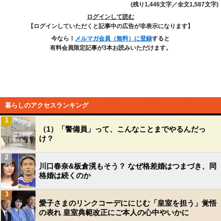
(残り1,446文字／全文1,587文字)
ログインして読む
【ログインしていただくと記事中の広告が非表示になります】
今なら！
メルマガ会員（無料）に登録
すると
有料会員限定記事が3本お読みいただけます。
暮らしのアクセスランキング
1
（1）「警備員」って、こんなことまでやるんだっ
け？
2
川口春奈&板倉滉もそう？ なぜ格差婚はつまづき、同
格婚は続くのか
3
愛子さまのリンクコーデににじむ「皇室を担う」覚悟
の表れ 皇室典範改正にご本人の心中やいかに