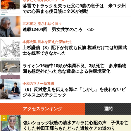
もぎたて海外仰天ニュース
落雷でトラックを失った父に9歳の息子は…米ユタ州
での心温まる後日談に全米が感動
五木寛之 流されゆく日々
連載12404回 男女共学のころ <3>
本郷史観 日本を変えた傑物たち
上杉謙信（3）配下が何度も反旗 権威だけでは戦国武
士を統率できなかった
ライオン16頭中10頭が体調不良、3頭死亡…多摩動物
園も想定外だった急な猛暑による住環境変化
令和のマナー新常識
（6）反対意見を伝える際に「しかし」を使わないビ
ジネス上のテクニック
アクセスランキング
週間
1
強いショック状態の清水アキラに心配の声…子供を亡
くした神田正輝らもたどった遺族ケアの道のり