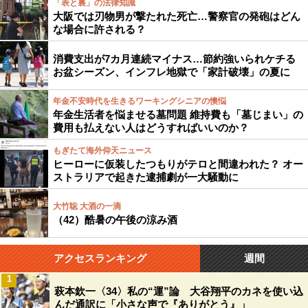
「表と裏」の法律知識
大阪では刃物男が撃たれた死亡…警察官の発砲はどん
な場合に許される？
消費支出が7カ月連続マイナス…節約強いられケチる
お盆シーズン、インフレ地獄で「家計破壊」の夏に
年金不安時代を生きるワーキングシニアの懊悩
年金生活者を悩ませる墓問題 維持費も「墓じまい」の
費用も払えない人はどうすればいいのか？
もぎたて海外仰天ニュース
ヒーローに仮装したつもりがテロと間違われた？ オー
ストラリアで起きた逮捕劇が一大騒動に
大竹聡 大酒の一滴
（42）酷暑の午後の涼み酒
アクセスランキング
週間
1
萩本欽一〈34〉私の“運”論 大谷翔平のカネを使い込
んだ通訳に「小さな声で『ありがとう』」