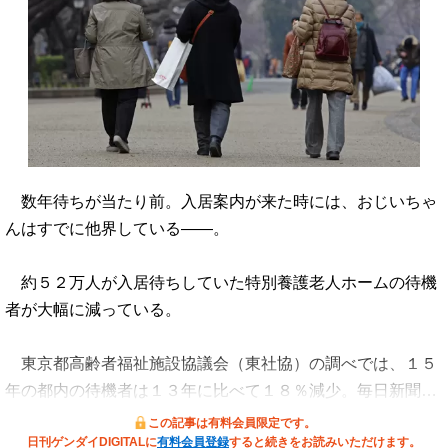
数年待ちが当たり前。入居案内が来た時には、おじいちゃ
んはすでに他界している――。
約５２万人が入居待ちしていた特別養護老人ホームの待機
者が大幅に減っている。
東京都高齢者福祉施設協議会（東社協）の調べでは、１５
年の都内の待機者は１３年に比べて１８％減少。毎日新聞…
この記事は有料会員限定です。
日刊ゲンダイDIGITALに
有料会員登録
すると続きをお読みいただけます。