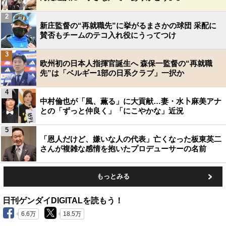
2
新庄監督の“再就職先”に挙がるまさかの球団 采配に
賛否もチームのテコ入れ役にうってつけ
3
欧州初の日本人指揮官誕生へ 森保一監督の“再就職
先”は「ベルギー1部の日系クラブ」一択か
4
中村倫也が「風、薫る」に大貢献…妻・水卜麻美アナ
との「ずっと仲良く」「にこやかな」近況
5
「恩人だけど、嫌いな人の代表」亡くなった板東英二
さんが複雑な感情を抱いたプロデューサーの名前
もっとみる
日刊ゲンダイDIGITALを読もう！
6.6万
18.5万