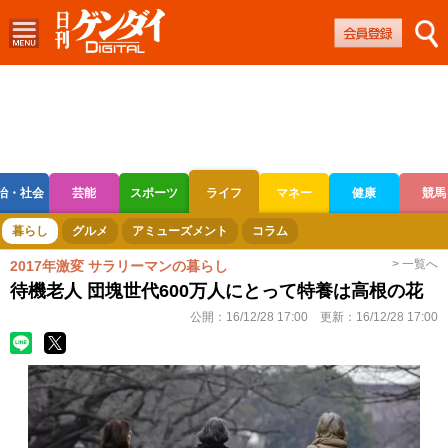
治・社会
芸能
スポーツ
ライフ
マネー
健康
競馬
ボートレース
競輪
オートレース
暮らし
グルメ
アミューズメント
コラム
> 一覧へ
2017年激変 サラリーマンの暮らし
待機老人 団塊世代600万人にとって特養は高根の花
公開：
16/12/28 17:00
更新：
16/12/28 17:00