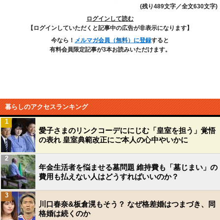
(残り489文字／全文630文字)
ログインして読む
【ログインしていただくと記事中の広告が非表示になります】
今なら！
メルマガ会員（無料）に登録
すると
有料会員限定記事が3本お読みいただけます。
暮らしのアクセスランキング
1
愛子さまのリンクコーデににじむ「皇室を担う」覚悟
の表れ 皇室典範改正にご本人の心中やいかに
2
年金生活者を悩ませる墓問題 維持費も「墓じまい」の
費用も払えない人はどうすればいいのか？
3
川口春奈&板倉滉もそう？ なぜ格差婚はつまづき、同
格婚は続くのか