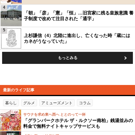
4
「朝」「彦」「憲」「恒」…旧宮家に残る皇族意識 養
子制度で改めて注目された「通字」
5
上杉謙信（4）北陸に進出し、亡くなった時「蔵には
カネがうなっていた」
もっとみる
最新のライフ記事
暮らし
グルメ
アミューズメント
コラム
サウナを求め東へ西へ ととのって一杯
「グランパークホテル ザ・ルクソー南柏」銭湯並みの
料金で無料ナイトキャップサービスも